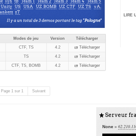
de
syh
tB
Team 1
Team 2
Team 3
Team 4
Team 5
Unity
US
USA
UZ BOMB
UZ CTF
UZ TS
vA.
ankerz
zT
LIRE 
Il y a un total de 3 demos portant le tag
"Pologne"
Modes de jeu
Version
Télécharger
CTF, TS
4.2
Télécharger
R
TS
4.2
Télécharger
R
CTF, TS, BOMB
4.2
Télécharger
R
Page 1 sur 1
Suivant
Serveur fra
S
62.210.11
None
»