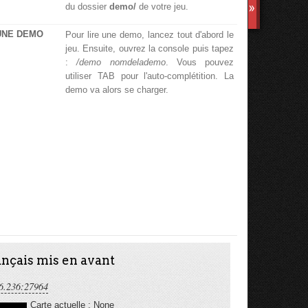
du dossier
demo/
de votre jeu.
TS3
UNE DEMO
Pour lire une demo, lancez tout d'abord le
jeu. Ensuite, ouvrez la console puis tapez
:
/demo nomdelademo
. Vous pouvez
utiliser TAB pour l'auto-complétition. La
demo va alors se charger.
nçais mis en avant
6.236:27964
Carte actuelle : None