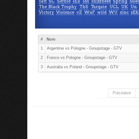
saft
SC
Serbie
sEx
sM
snizzbeee
Spring
Suè
The Black Trophy
ThS
Turquie
UCL
UK
Un
Victory
Violence
vZ
WaF
wild
WU
xlnc
zEK
#
Nom
1
Argentine vs Pologne - Groupstage - GTV
2
France vs Pologne - Groupstage - GTV
3
Australia vs Poland - Groupstage - GTV
Précédent