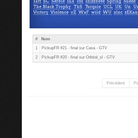
saft
SC
Serbie
sEx
sM
snizzbeee
Spring
Suède
The Black Trophy
ThS
Turquie
UCL
UK
Un
Un
Victory
Violence
vZ
WaF
wild
WU
xlnc
zEKan
#
Nom
1
PickupFR #21 - final sur Casa - GTV
2
PickupFR #20 - final sur Orbital_sl - GTV
Précédent
Pa