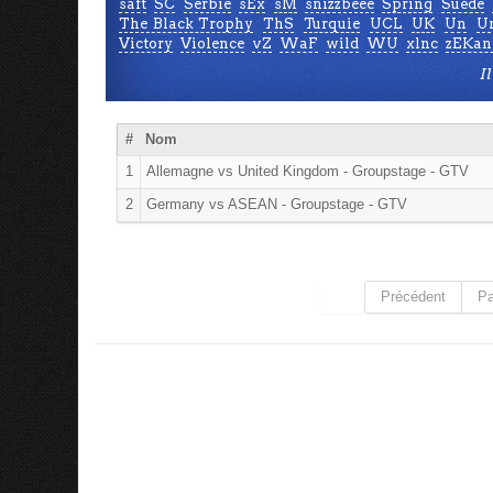
saft
SC
Serbie
sEx
sM
snizzbeee
Spring
Suède
The Black Trophy
ThS
Turquie
UCL
UK
Un
Un
Victory
Violence
vZ
WaF
wild
WU
xlnc
zEKan
I
#
Nom
1
Allemagne vs United Kingdom - Groupstage - GTV
2
Germany vs ASEAN - Groupstage - GTV
Précédent
Pa