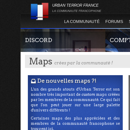
URBAN TERROR FRANCE
LA COMMUNAUTE FRANCOPHONE
LA COMMUNAUTÉ
FORUMS
DISCORD
COMPT
Maps
crées par la communauté !
De nouvelles maps ?!
I
L'un des grands atouts d'Urban Terror est son
nombre très important de
custom
maps créées
Rejoignez-nous sur le discord Urban Terror
Guide rapide
par les membres de la communauté. Ce qui fait
France !
site officie
que l'on peut jouer sur une large palette
joueur qui p
d'univers différents !
serveurs de j
Certaines maps des plus appréciées et des
membres de la communauté francophone se
trouvent ici.