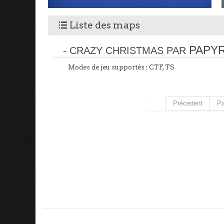
Liste des maps
l
PAPY
- CRAZY CHRISTMAS PAR
Modes de jeu supportés : CTF, TS
Précédent
Pa