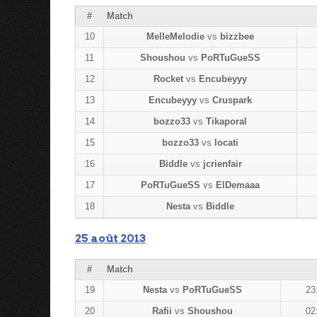
#
Match
10
MelleMelodie
vs
bizzbee
11
Shoushou
vs
PoRTuGueSS
12
Rocket
vs
Encubeyyy
13
Encubeyyy
vs
Cruspark
14
bozzo33
vs
Tikaporal
15
bozzo33
vs
locati
16
Biddle
vs
jcrienfair
17
PoRTuGueSS
vs
ElDemaaa
18
Nesta
vs
Biddle
25 août 2013
#
Match
19
Nesta
vs
PoRTuGueSS
23
20
Rafii
vs
Shoushou
02