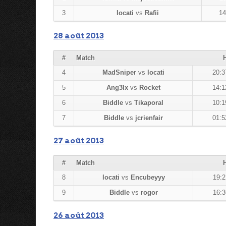
3
locati
vs
Rafii
14
28 août 2013
#
Match
4
MadSniper
vs
locati
20:
5
Ang3lx
vs
Rocket
14:
6
Biddle
vs
Tikaporal
10:
7
Biddle
vs
jcrienfair
01:
27 août 2013
#
Match
8
locati
vs
Encubeyyy
19:
9
Biddle
vs
rogor
16:
26 août 2013