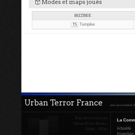
Modes et maps joués
b
BIZZBEE
Turnpike
TS
Urban Terror France
une association L
Tous droits réservés
La Com
Urban Terror France
(2004 - 2026)
Actualité
Powerban