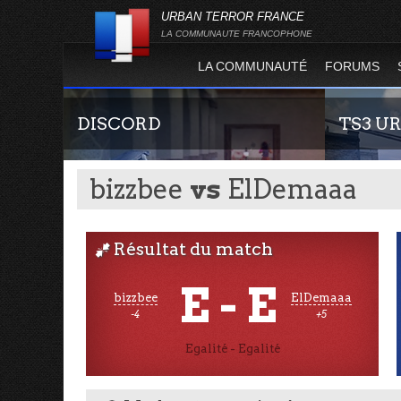
URBAN TERROR FRANCE
LA COMMUNAUTE FRANCOPHONE
LA COMMUNAUTÉ
FORUMS
DISCORD
TS3 U
bizzbee
vs
ElDemaaa
Résultat du match
J
E - E
bizzbee
ElDemaaa
Rejoignez-nous sur le discord Urban Terror
Envie de par
-4
+5
France !
communauté 
vous vous se
Egalité - Egalité