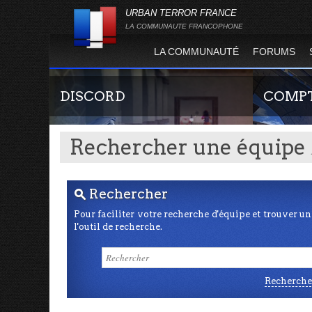
URBAN TERROR FRANCE
LA COMMUNAUTE FRANCOPHONE
LA COMMUNAUTÉ
FORUMS
DISCORD
COMPT
Rechercher une équipe
Rechercher
s
Pour faciliter votre recherche d'équipe et trouver 
l'outil de recherche.
Rejoignez-nous sur le discord Urban Terror
Guide rapide
France !
site officie
joueur qui p
serveurs de j
Recherche