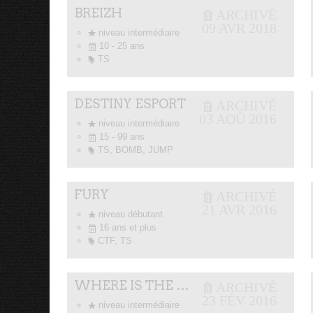
BREIZH
ARCHIVÉ
#
09 AVR 2018
niveau intermédiaire
S
10 - 25 ans
\
TS
z
DESTINY ESPORT
ARCHIVÉ
#
03 AOÛ 2016
niveau intermédiaire
S
15 - 99 ans
\
TS, BOMB, JUMP
z
FURY
ARCHIVÉ
#
21 AVR 2016
niveau débutant
S
16 ans et plus
\
CTF, TS
z
WHERE IS THE …
ARCHIVÉ
#
23 FÉV 2016
niveau intermédiaire
S