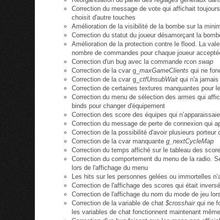
Correction du message de vote qui affichait toujours
choisit d'autre touches
Amélioration de la visibilité de la bombe sur la minim
Correction du statut du joueur désamorçant la bo
Amélioration de la protection contre le flood. La val
nombre de commandes pour chaque joueur acceptée
Correction d'un bug avec la commande rcon
swap
Correction de la cvar g_
maxGameClients
qui ne fon
Correction de la cvar g_
ctfUnsubWait
qui n'a jamais
Correction de certaines textures manquantes pour l
Correction du menu de sélection des armes qui afficha
binds pour changer d'équipement
Correction des score des équipes qui n’apparaissai
Correction du message de perte de connexion qui ap
Correction de la possibilité d'avoir plusieurs porte
Correction de la cvar manquante
g_nextCycleMap
Correction du temps affiché sur le tableau des scor
Correction du comportement du menu de la radio. S
lors de l'affichage du menu
Les hits sur les personnes gelées ou immortelles n’a
Correction de l'affichage des scores qui était inver
Correction de l'affichage du nom du mode de jeu lors
Correction de la variable de chat
$crosshair
qui ne f
les variables de chat fonctionnent maintenant même