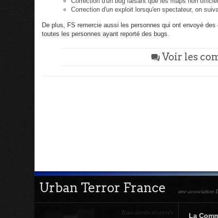
Correction d'un bug faisant que les maps non offici
Correction d'un exploit lorsqu'en spectateur, on suiva
De plus, FS remercie aussi les personnes qui ont envoyé des c
toutes les personnes ayant reporté des bugs.
Voir les co
q
Urban Terror France
une association L
Tous droits réservés
La Com