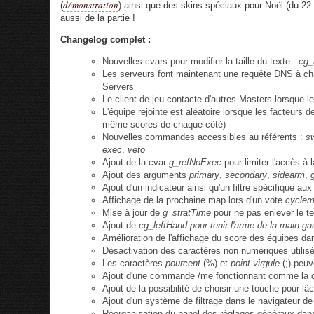
démonstration
(
) ainsi que des skins spéciaux pour Noël (du 22
aussi de la partie !
Changelog complet :
Nouvelles cvars pour modifier la taille du texte :
cg_
Les serveurs font maintenant une requête DNS à c
Servers
Le client de jeu contacte d'autres Masters lorsque le
L'équipe rejointe est aléatoire lorsque les facteurs
même scores de chaque côté)
Nouvelles commandes accessibles au référents :
s
exec
,
veto
Ajout de la cvar
g_refNoExec
pour limiter l'accès à
Ajout des arguments
primary
,
secondary
,
sidearm
,
Ajout d'un indicateur ainsi qu'un filtre spécifique a
Affichage de la prochaine map lors d'un vote
cycle
Mise à jour de
g_stratTime
pour ne pas enlever le t
Ajout de
cg_leftHand pour tenir l'arme de la main g
Amélioration de l'affichage du score des équipes d
Désactivation des caractères non numériques utili
Les caractères
pourcent
(%) et
point-virgule
(;) peuv
Ajout d'une commande /me fonctionnant comme l
Ajout de la possibilité de choisir une touche pour l
Ajout d'un système de filtrage dans le navigateur de
Réorganisation du panel des réglages généraux dans