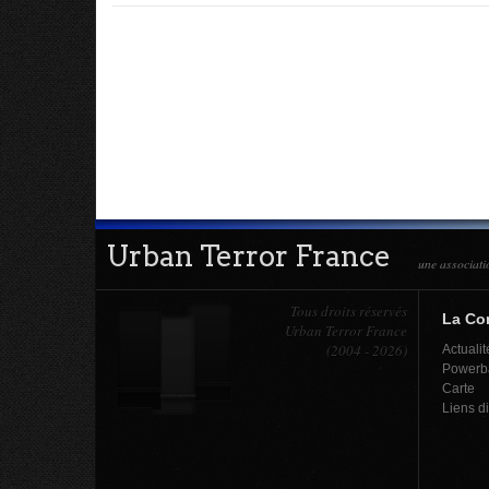
Urban Terror France
une associati
Tous droits réservés
La C
Urban Terror France
(2004 - 2026)
Actualit
Powerb
Carte
Liens d