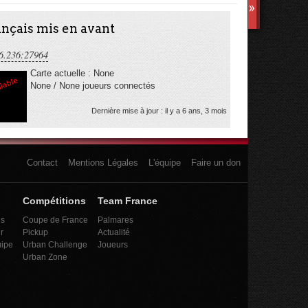
TS3
nçais mis en avant
6.236:27964
Carte actuelle : None
None / None joueurs connectés
Dernière mise à jour : il y a 6 ans, 3 mois
Contact
Mentions Légales
L'équipe
Faire un don
Compétitions
Team France
es
Coupe de France
Palmares
r
Pickup
Actualité
uipe
Urban Challenge
Joueurs
Urban Zone