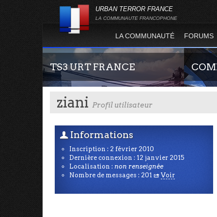
URBAN TERROR FRANCE
LA COMMUNAUTE FRANCOPHONE
LA COMMUNAUTÉ
FORUMS
TS3 URT FRANCE
COMP
ziani
Profil utilisateur
Informations
U
Inscription : 2 février 2010
Dernière connexion : 12 janvier 2015
Envie de parler avec les autres membres de la
Guide rap
Localisation :
non renseignée
communauté ? Alors venez vous connecter,
site offi
Nombre de messages : 201
Voir
R
vous vous sentirez moins seul !
joueur qu
serveurs d