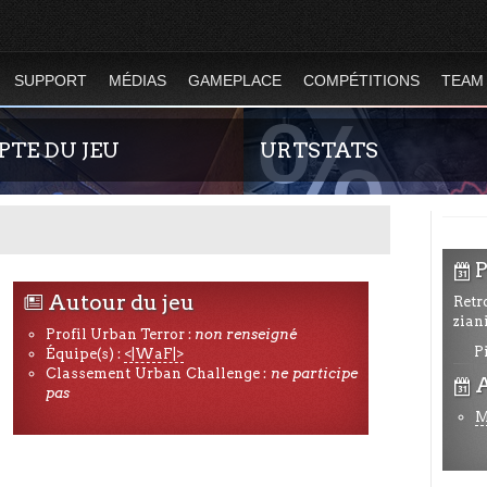
SUPPORT
MÉDIAS
GAMEPLACE
COMPÉTITIONS
TEAM
TE DU JEU
URTSTATS
P
\
Autour du jeu
Retr
N
zian
Profil Urban Terror :
non renseigné
P
Équipe(s) :
<|WaF|>
ide concernant l'inscription sur le
Statistiques globales et en temps 
Classement Urban Challenge :
ne participe
A
\
ciel du jeu. Créez ainsi votre compte
totalité des serveurs d'Urban Terr
pas
i permet d'être authentifié sur les
l'évolution du nombre de joueurs 
M
e jeu de la 4.2 !
Terror !