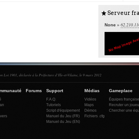
Serveur fra
S
62.210.11
None
»
on Loi 1901, déclarée à la Préfecture d’Ille-et-Vilaine, le 9 mars 2012
ommunauté
Forums
Support
Médias
Gameplace
é
F.A.Q.
Vidéos
Équipes français
an
Tutoriels
Maps
Recruter un joueu
Script d'équipement
Démos
Chercher une éq
ivers
Manuel du Jeu (FR)
Fichiers .cfg
Manuel du Jeu (EN)