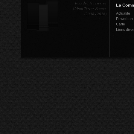
Tous droits réservés
La Com
Urban Terror France
(2004 - 2026)
Actualité
Powerban
Carte
Liens dive