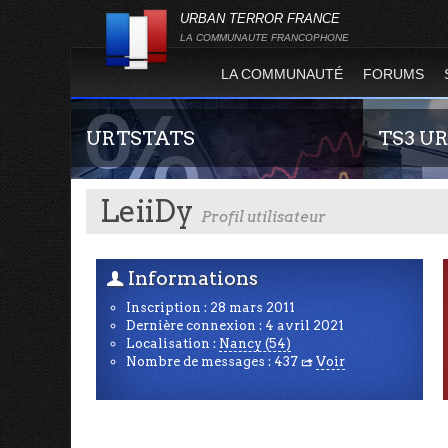
URBAN TERROR FRANCE
LA COMMUNAUTE FRANCOPHONE
LA COMMUNAUTÉ
FORUMS
URTSTATS
TS3 U
LeiiDy
Profil utilisateur
Informations
U
Inscription : 28 mars 2011
Dernière connexion : 4 avril 2021
Statistiques globales et en temps réel de la
Envie de par
Localisation :
Nancy (54)
totalité des serveurs d'Urban Terror. Suivez
communauté 
Nombre de messages : 437
Voir
R
l'évolution du nombre de joueurs sur Urban
vous vous se
Terror !