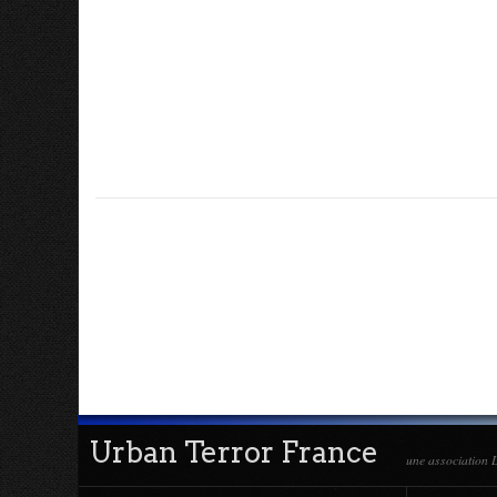
Urban Terror France
une association L