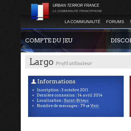
URBAN TERROR FRANCE
LA COMMUNAUTE FRANCOPHONE
LA COMMUNAUTÉ
FORUMS
COMPTE DU JEU
DISCO
Largo
Profil utilisateur
Informations
U
Inscription : 3 octobre 2011
Dernière connexion : 14 avril 2014
Guide rapide concernant l'inscription sur le
Rejoignez-n
Localisation :
Saint-Brieuc
site officiel du jeu. Créez ainsi votre compte
France !
Nombre de messages : 79
Voir
R
joueur qui permet d'être authentifié sur les
serveurs de jeu de la 4.2 !