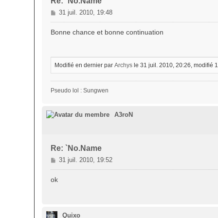
Re: `No.Name
M
31 juil. 2010, 19:48
e
s
Bonne chance et bonne continuation
s
a
g
e
Modifié en dernier par
Archys
le 31 juil. 2010, 20:26, modifié 1 
Pseudo lol : Sungwen
A3roN
Re: `No.Name
M
31 juil. 2010, 19:52
e
s
ok
s
a
g
e
Quixo