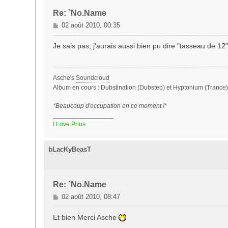
Re: `No.Name
M
02 août 2010, 00:35
e
s
Je sais pas, j'aurais aussi bien pu dire "tasseau de 12"
s
a
g
Asche's
Soundcloud
e
Album en cours : Dubstination (Dubstep) et Hyptonium (Trance)
*Beaucoup d'occupation en ce moment !*
_________________
I Love Prius
bLacKyBeasT
Re: `No.Name
M
02 août 2010, 08:47
e
s
Et bien Merci Asche
s