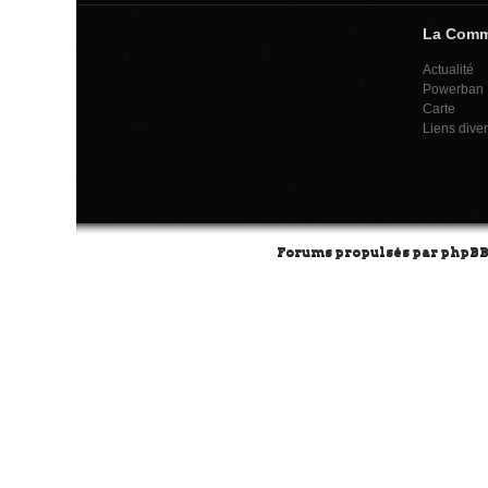
La Com
Actualité
Powerban
Carte
Liens dive
Forums propulsés par
phpB