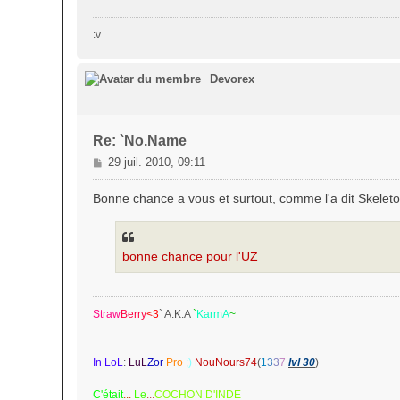
a
g
:v
e
Devorex
Re: `No.Name
M
29 juil. 2010, 09:11
e
s
Bonne chance a vous et surtout, comme l'a dit Skeleto
s
a
g
bonne chance pour l'UZ
e
Straw
Berry
<3
` A.K.A
`
KarmA
~
In LoL
:
LuL
Zor
Pro
;)
NouNours74
(
1
3
3
7
lvl 30
)
C'était
...
Le
...
COCHON D'INDE