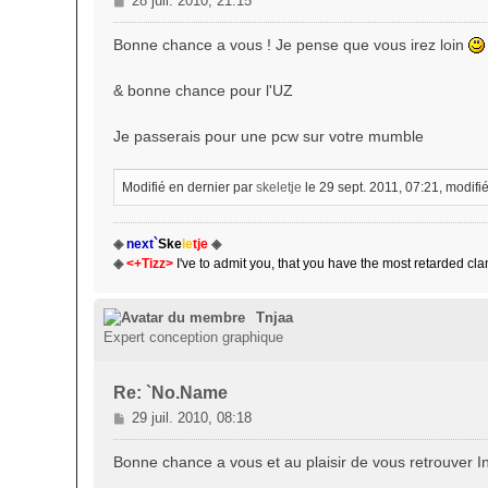
28 juil. 2010, 21:15
e
s
Bonne chance a vous ! Je pense que vous irez loin
s
a
& bonne chance pour l'UZ
g
e
Je passerais pour une pcw sur votre mumble
Modifié en dernier par
skeletje
le 29 sept. 2011, 07:21, modifié 
◈
next`
Ske
le
tje
◈
◈
<+Tizz>
I've to admit you, that you have the most retarded cla
Tnjaa
Expert conception graphique
Re: `No.Name
M
29 juil. 2010, 08:18
e
s
Bonne chance a vous et au plaisir de vous retrouver I
s