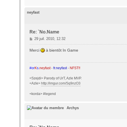
neyfast
Re: `No.Name
M
29 juil. 2010, 12:32
e
s
Merci
à bientôt In Game
s
a
g
#or
K
s.
neyfast
-
fr.neyfast
-
NFST!!
e
<Szejdi> Parody of UrT, Azle MVP.
<Azle>
http://imgur.com/Sq9nzO3
<korda> #legend
Archys