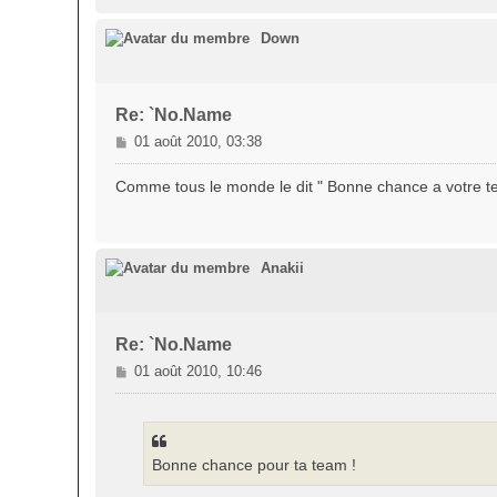
Down
Re: `No.Name
M
01 août 2010, 03:38
e
s
Comme tous le monde le dit " Bonne chance a votre t
s
a
g
e
Anakii
Re: `No.Name
M
01 août 2010, 10:46
e
s
s
a
Bonne chance pour ta team !
g
e