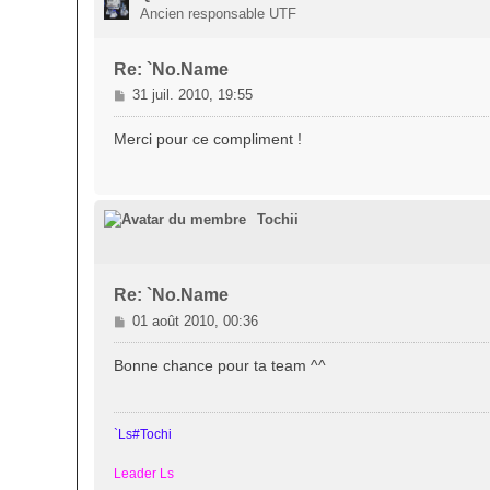
Ancien responsable UTF
Re: `No.Name
M
31 juil. 2010, 19:55
e
s
Merci pour ce compliment !
s
a
g
e
Tochii
Re: `No.Name
M
01 août 2010, 00:36
e
s
Bonne chance pour ta team ^^
s
a
g
`Ls#Tochi
e
Leader Ls