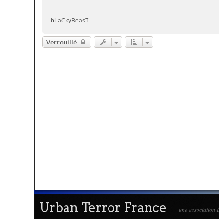
a
g
bLaCkyBeasT
e
Verrouillé
Urban Terror France
une association L