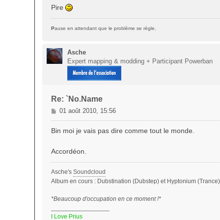
Pire
P
ause en attendant que le problème se règle
.
Asche
Expert mapping & modding + Participant Powerban
Re: `No.Name
M
01 août 2010, 15:56
e
s
Bin moi je vais pas dire comme tout le monde.
s
a
Accordéon.
g
e
Asche's
Soundcloud
Album en cours : Dubstination (Dubstep) et Hyptonium (Trance)
*Beaucoup d'occupation en ce moment !*
_________________
I Love Prius