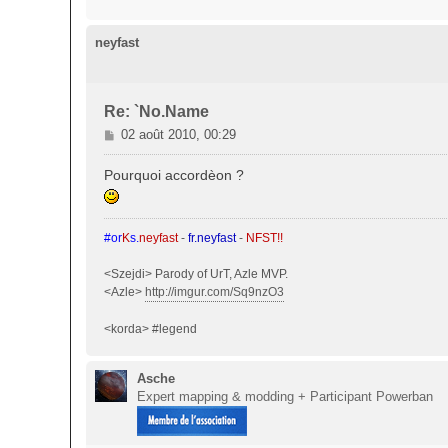
neyfast
Re: `No.Name
M
02 août 2010, 00:29
e
s
Pourquoi accordèon ?
s
a
g
#or
K
s.
neyfast
-
fr.neyfast
-
NFST!!
e
<Szejdi> Parody of UrT, Azle MVP.
<Azle>
http://imgur.com/Sq9nzO3
<korda> #legend
Asche
Expert mapping & modding + Participant Powerban