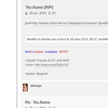
`No.Name [RIP]
M
28 juil. 2010, 21:07
e
s
[url=
http://www.urban-terror.fr/equipes/noname/:3pwjl
s
a
g
e
Modifié en dernier par
neyfast
le 16 mars 2013, 08:37, modifié
#or
K
s.
neyfast
-
fr.neyfast
-
NFST!!
<Szejdi> Parody of UrT, Azle MVP.
<Azle>
http://imgur.com/Sq9nzO3
<korda> #legend
skeletje
Re: `No.Name
M