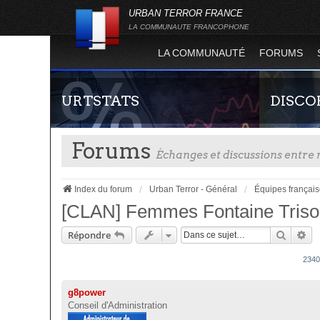
URBAN TERROR FRANCE
LA COMMUNAUTE FRANCOPHONE
LA COMMUNAUTÉ
FORUMS
URTSTATS
DISCO
Forums
Échanges et discussions entr
Index du forum
Urban Terror - Général
Équipes françai
[CLAN] Femmes Fontaine Tris
Recher
Re
Répondre
Statistiques globales et en temps réel de la
Rejoignez-n
totalité des serveurs d'Urban Terror. Suivez
France !
234
l'évolution du nombre de joueurs sur Urban
Terror !
g8power
Conseil d'Administration