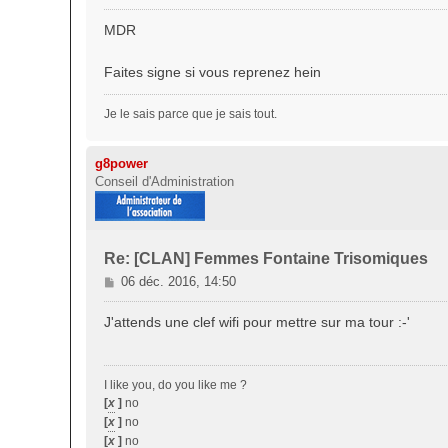
e
s
MDR
s
a
Faites signe si vous reprenez hein
g
e
Je le sais parce que je sais tout.
g8power
Conseil d'Administration
Re: [CLAN] Femmes Fontaine Trisomiques
M
06 déc. 2016, 14:50
e
s
J'attends une clef wifi pour mettre sur ma tour :-'
s
a
g
I like you, do you like me ?
e
[
x
]
no
[
x
]
no
[
x
]
no