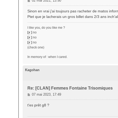
M
02 mai 2021, 13:50
e
s
Sinon en vrai j'ai toujours pas racheter de matos info
s
Ptet que je lacherais un gros billet dans 2/3 ans inch'a
a
g
I like you, do you like me ?
e
[
x
]
no
[
x
]
no
[
x
]
no
(check one)
In memory of : when I cared.
Kagohan
Re: [CLAN] Femmes Fontaine Trisomiques
M
07 mai 2023, 17:49
e
s
t'es prêt g8 ?
s
a
g