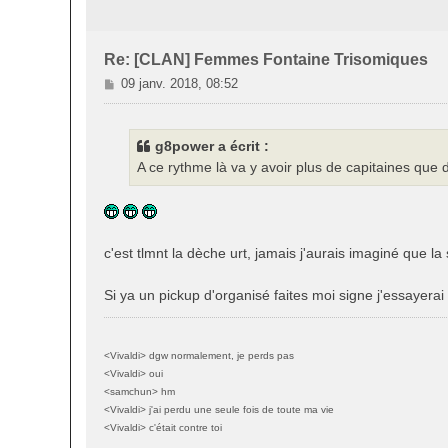
Re: [CLAN] Femmes Fontaine Trisomiques
M
09 janv. 2018, 08:52
e
s
s
g8power a écrit :
a
A ce rythme là va y avoir plus de capitaines que 
g
e
c'est tlmnt la dèche urt, jamais j'aurais imaginé que la
Si ya un pickup d'organisé faites moi signe j'essayerai 
<Vivaldi> dgw normalement, je perds pas
<Vivaldi> oui
<samchun> hm
<Vivaldi> j'ai perdu une seule fois de toute ma vie
<Vivaldi> c'était contre toi