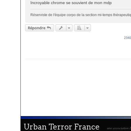
Incroyable chrome se souvient de mon mdp
Réserviste de l'équipe corpo de la section mi-temps thérapeut
Répondre
234
Urban Terror France
une association L