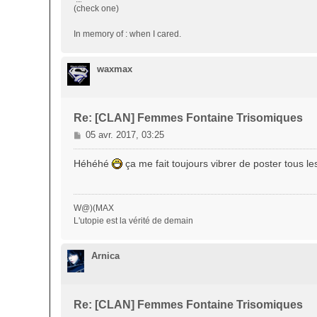
(check one)
In memory of : when I cared.
waxmax
Re: [CLAN] Femmes Fontaine Trisomiques
M
05 avr. 2017, 03:25
e
s
Héhéhé
ça me fait toujours vibrer de poster tous l
s
a
g
W@)(MAX
e
L'utopie est la vérité de demain
Arnica
Re: [CLAN] Femmes Fontaine Trisomiques