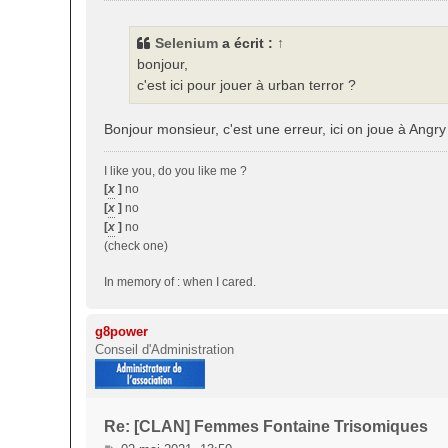
s
s
Selenium
a écrit :
↑
a
bonjour,
g
c'est ici pour jouer à urban terror ?
e
Bonjour monsieur, c'est une erreur, ici on joue à Angry
I like you, do you like me ?
[
x
]
no
[
x
]
no
[
x
]
no
(check one)
In memory of : when I cared.
g8power
Conseil d'Administration
Re: [CLAN] Femmes Fontaine Trisomiques