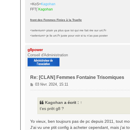
<KoS>
Kagohan
e
FFT|`
Kagohan
front des Femmes Finies à la Truelle
<selenium> ptain ya plus que toi qui me fait rire sur urt.Fr
<selenium> je lis urt.Fr juste pour voir si tu n'as pas poster
g8power
Conseil d'Administration
Re: [CLAN] Femmes Fontaine Trisomiques
M
03 févr. 2024, 15:11
e
s
s
Kagohan
a écrit :
↑
a
t'es prêt g8 ?
g
e
Yo vieux, ben toujours pas de pc depuis 2011, tout m
J'ai vu une ptit config à acheter cependant, mais j'ai 