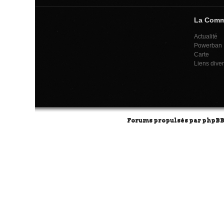
La Com
Actualité
Powerban
Carte
Liens dive
Forums propulsés par
phpB