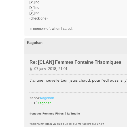
[
x
]
no
[
x
]
no
[
x
]
no
(check one)
In memory of : when I cared.
Kagohan
Re: [CLAN] Femmes Fontaine Trisomiques
M
07 janv. 2018, 21:01
e
s
J'ai une nouvelle tour, jsuis chaud, pour l'edf aussi si y
s
a
g
<KoS>
Kagohan
e
FFT|`
Kagohan
front des Femmes Finies à la Truelle
<selenium> ptain ya plus que toi qui me fait rire sur urt.Fr