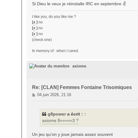
Si Dieu le veux je réinstalle IRC en septembre ✌️
I like you, do you like me ?
[
x
]
no
[
x
]
no
[
x
]
no
(check one)
In memory of : when I cared.
axiome
Re: [CLAN] Femmes Fontaine Trisomiques
M
04 juin 2026, 21:16
e
s
s
g8power
a écrit :
↑
a
axiome 8=====3 ?
g
e
Un jeu qu'on y joue jamais assez souvent