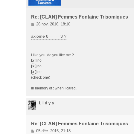
Re: [CLAN] Femmes Fontaine Trisomiques
M
26 nov. 2016, 18:10
e
s
axiome 8=====3 ?
s
a
g
I like you, do you like me ?
e
[
x
]
no
[
x
]
no
[
x
]
no
(check one)
In memory of : when I cared.
L i d y s
Re: [CLAN] Femmes Fontaine Trisomiques
M
05 déc. 2016, 21:18