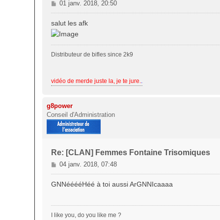
M
01 janv. 2018, 20:50
e
s
salut les afk
s
a
g
Distributeur de bifles since 2k9
e
vidéo de merde juste la, je te jure.
.
g8power
Conseil d'Administration
Re: [CLAN] Femmes Fontaine Trisomiques
M
04 janv. 2018, 07:48
e
s
GNNééééHéé à toi aussi ArGNNIcaaaa
s
a
g
I like you, do you like me ?
e