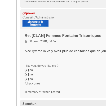
<selenium> je lis urt.Fr juste pour voir si tu n'as pas poster
g8power
Conseil d'Administration
Re: [CLAN] Femmes Fontaine Trisomiques
M
08 janv. 2018, 04:59
e
s
A ce rythme là va y avoir plus de capitaines que de jo
s
a
g
I like you, do you like me ?
e
[
x
]
no
[
x
]
no
[
x
]
no
(check one)
In memory of : when I cared.
Samchun