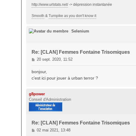
http://www.urtstats.net/
-> dépression instantanée
Smooth
&
Turnpike as you don't know it
Selenium
Re: [CLAN] Femmes Fontaine Trisomiques
M
20 sept. 2020, 11:52
e
s
bonjour,
s
c'est ici pour jouer à urban terror ?
a
g
e
g8power
Conseil d'Administration
Re: [CLAN] Femmes Fontaine Trisomiques
M
02 mai 2021, 13:48
e