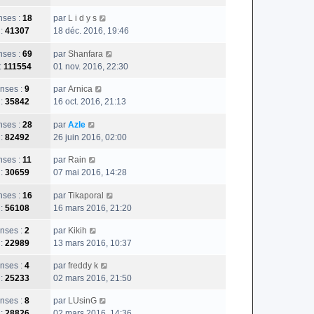
ses :
18
par
L i d y s
 :
41307
18 déc. 2016, 19:46
ses :
69
par
Shanfara
:
111554
01 nov. 2016, 22:30
nses :
9
par
Arnica
 :
35842
16 oct. 2016, 21:13
ses :
28
par
Azle
 :
82492
26 juin 2016, 02:00
ses :
11
par
Rain
 :
30659
07 mai 2016, 14:28
ses :
16
par
Tikaporal
 :
56108
16 mars 2016, 21:20
nses :
2
par
Kikih
 :
22989
13 mars 2016, 10:37
nses :
4
par
freddy k
 :
25233
02 mars 2016, 21:50
nses :
8
par
LUsinG
 :
28826
02 mars 2016, 14:36