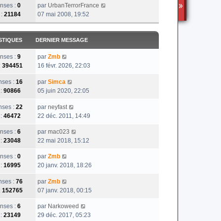
nses :
0
par
UrbanTerrorFrance
TS3
 :
21184
07 mai 2008, 19:52
STIQUES
DERNIER MESSAGE
nses :
9
par
Zmb
:
394451
16 févr. 2026, 22:03
ses :
16
par
Simca
 :
90866
05 juin 2020, 22:05
ses :
22
par
neyfast
 :
46472
22 déc. 2011, 14:49
nses :
6
par
mac023
 :
23048
22 mai 2018, 15:12
nses :
0
par
Zmb
 :
16995
20 janv. 2018, 18:26
ses :
76
par
Zmb
:
152765
07 janv. 2018, 00:15
nses :
6
par
Narkoweed
 :
23149
29 déc. 2017, 05:23