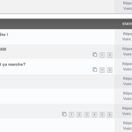
Répo
Vues
STATI
Répo
ête !
Vues 
III
Répon
Vues
1
2
t ça marche?
Répon
Vues
1
2
Répo
Vues
Répo
Vues
Répon
Vues 
1
2
3
4
5
6
Répo
Vues