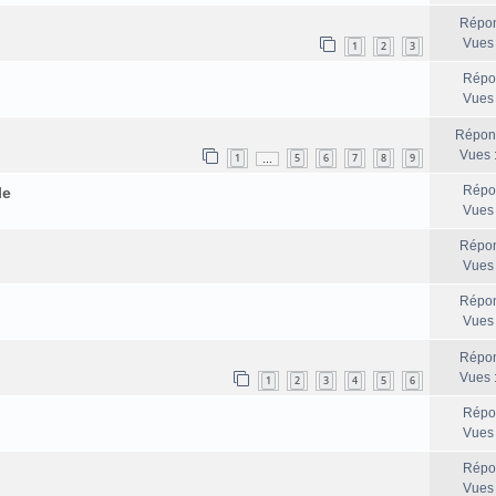
Répon
Vues
1
2
3
Répo
Vues
Répon
Vues 
1
5
6
7
8
9
…
Répo
le
Vues
Répon
Vues
Répon
Vues
Répon
Vues 
1
2
3
4
5
6
Répo
Vues
Répo
Vues