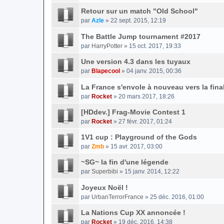
Retour sur un match "Old School"
par
Azle
» 22 sept. 2015, 12:19
The Battle Jump tournament #2017
par
HarryPotter
» 15 oct. 2017, 19:33
Une version 4.3 dans les tuyaux
par
Blapecool
» 04 janv. 2015, 00:36
La France s'envole à nouveau vers la fina
par
Rocket
» 20 mars 2017, 18:26
[HDdev.] Frag-Movie Contest 1
par
Rocket
» 27 févr. 2017, 01:24
1V1 cup : Playground of the Gods
par
Zmb
» 15 avr. 2017, 03:00
~SG~ la fin d'une légende
par
Superbibi
» 15 janv. 2014, 12:22
Joyeux Noël !
par
UrbanTerrorFrance
» 25 déc. 2016, 01:00
La Nations Cup XX annoncée !
par
Rocket
» 19 déc. 2016, 14:38