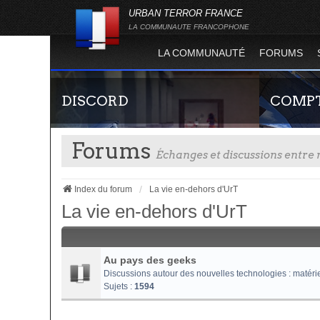
URBAN TERROR FRANCE
LA COMMUNAUTE FRANCOPHONE
LA COMMUNAUTÉ
FORUMS
DISCORD
COMPT
Forums
Échanges et discussions entr
Index du forum
La vie en-dehors d'UrT
La vie en-dehors d'UrT
Rejoignez-nous sur le discord Urban Terror
Guide rapide
France !
site officie
Au pays des geeks
joueur qui p
Discussions autour des nouvelles technologies : matériel i
serveurs de j
Sujets :
1594