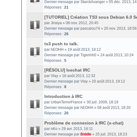
Dernier message par
StarckAvanger
»
05 déc. 2013, 14
Réponses :
21
[TUTORIEL] Création TS3 sous Debian 6.0 
par
Jiraiya
» 08 nov. 2012, 20:45
Dernier message par
pascalou74
»
20 nov. 2013, 18:56
Réponses :
26
ts3 push to talk.
par
hEOHH
» 19 août 2013, 18:12
Dernier message par
Tigerinh0
»
24 août 2013, 10:24
Réponses :
5
[RÉSOLU] Icechat IRC
par
Vlay
» 16 août 2013, 12:32
Dernier message par
Vlay
»
20 août 2013, 19:12
Réponses :
8
Introduction à IRC
par
UrbanTerrorFrance
» 30 juil. 2009, 18:19
Dernier message par
hEOHH
»
08 août 2013, 18:20
Réponses :
20
Problème de connexion à IRC (x-chat)
par
nKo
» 29 avr. 2013, 16:11
Dernier message par
Biddle
»
25 juil. 2013, 18:23