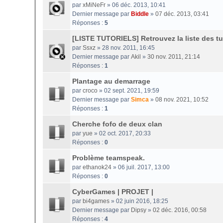
par
xMiNeFr
» 06 déc. 2013, 10:41
Dernier message par
Biddle
»
07 déc. 2013, 03:41
Réponses :
5
[LISTE TUTORIELS] Retrouvez la liste des tut
par
Ssxz
» 28 nov. 2011, 16:45
Dernier message par
Akil
»
30 nov. 2011, 21:14
Réponses :
1
Plantage au demarrage
par
croco
» 02 sept. 2021, 19:59
Dernier message par
Simca
»
08 nov. 2021, 10:52
Réponses :
1
Cherche fofo de deux clan
par
yue
» 02 oct. 2017, 20:33
Réponses :
0
Problème teamspeak.
par
ethanok24
» 06 juil. 2017, 13:00
Réponses :
0
CyberGames | PROJET |
par
bi4games
» 02 juin 2016, 18:25
Dernier message par
Dipsy
»
02 déc. 2016, 00:58
Réponses :
4