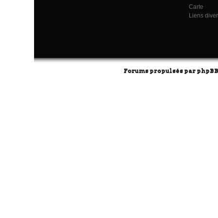
Carte
Liens dive
Forums propulsés par
phpB