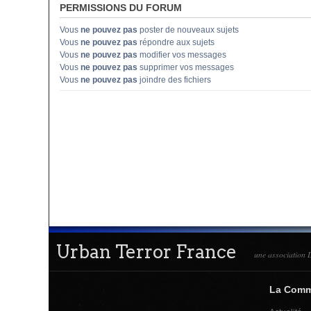
PERMISSIONS DU FORUM
Vous
ne pouvez pas
poster de nouveaux sujets
Vous
ne pouvez pas
répondre aux sujets
Vous
ne pouvez pas
modifier vos messages
Vous
ne pouvez pas
supprimer vos messages
Vous
ne pouvez pas
joindre des fichiers
Urban Terror France
une association L
La Com