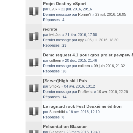
Projet Destiny eSport
par
Ev0k
» 22 juil. 2016, 20:16
Dernier message par
RonneY
»
23 juil. 2016, 16:05
Réponses :
4
recrute
par
iwittJee
» 21 févr. 2016, 17:58
Dernier message par
ayy
»
06 juil. 2016, 18:30
Réponses :
23
Demo request 4.1 pour gros projet pewpew à
par
colteen
» 20 déc. 2015, 21:46
Dernier message par
colteen
»
09 juin 2016, 21:32
Réponses :
30
[Server]High skill Pub
par
Smoky
» 04 avr. 2016, 13:12
Dernier message par
ProSwiss
»
19 avr. 2016, 22:26
Réponses :
14
Le ragnard rock Fest Deuxième édition
par
Superbibi
» 18 avr. 2016, 12:10
Réponses :
0
Présentation Blaseter
par
Blaseter
» 23 mars 2016, 19:40