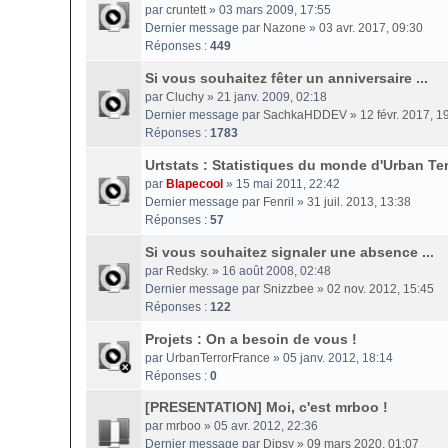
par
cruntett
» 03 mars 2009, 17:55
Dernier message par
Nazone
»
03 avr. 2017, 09:30
Réponses :
449
Si vous souhaitez fêter un anniversaire ...
par
Cluchy
» 21 janv. 2009, 02:18
Dernier message par
SachkaHDDEV
»
12 févr. 2017, 1
Réponses :
1783
Urtstats : Statistiques du monde d'Urban Ter
par
Blapecool
» 15 mai 2011, 22:42
Dernier message par
Fenril
»
31 juil. 2013, 13:38
Réponses :
57
Si vous souhaitez signaler une absence ...
par
Redsky.
» 16 août 2008, 02:48
Dernier message par
Snizzbee
»
02 nov. 2012, 15:45
Réponses :
122
Projets : On a besoin de vous !
par
UrbanTerrorFrance
» 05 janv. 2012, 18:14
Réponses :
0
[PRESENTATION] Moi, c'est mrboo !
par
mrboo
» 05 avr. 2012, 22:36
Dernier message par
Dipsy
»
09 mars 2020, 01:07