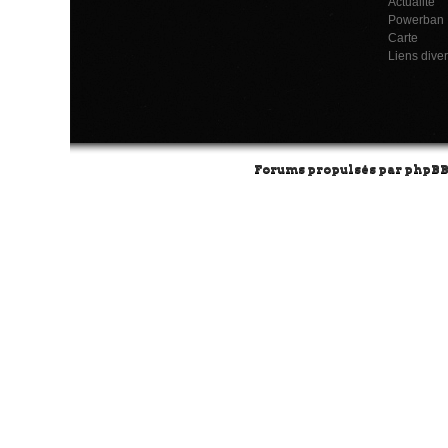
Actualité
Powerban
Carte
Liens dive
Forums propulsés par
phpB