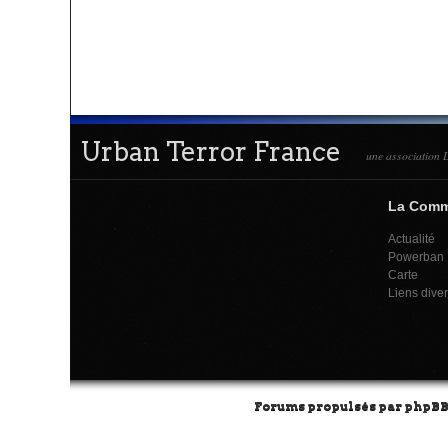
Urban Terror France
une association L
La Com
Actualité
Powerban
Carte
Liens dive
Forums propulsés par
phpB