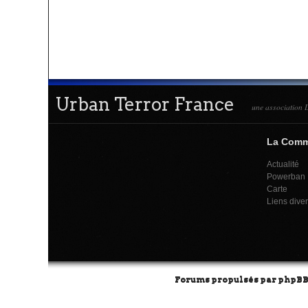
Urban Terror France
une association L
La Com
Actualité
Powerban
Carte
Liens dive
Forums propulsés par
phpB