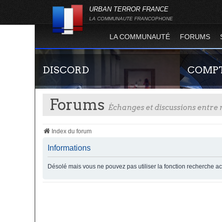
URBAN TERROR FRANCE
LA COMMUNAUTE FRANCOPHONE
LA COMMUNAUTÉ
FORUMS
DISCORD
COMPT
Forums
Échanges et discussions entr
Index du forum
Informations
Désolé mais vous ne pouvez pas utiliser la fonction recherche a
Rejoignez-nous sur le discord Urban Terror
Guide rapide
France !
site officie
joueur qui p
serveurs de j