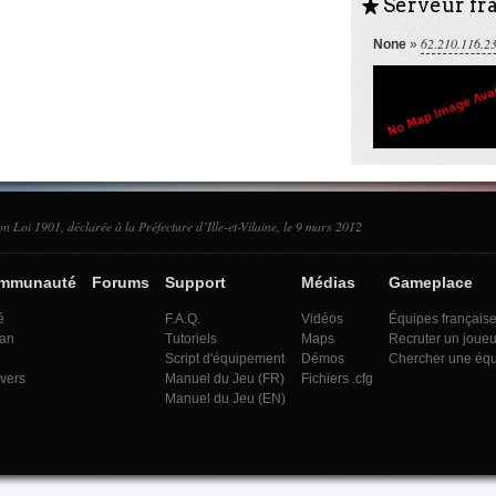
Serveur fra
S
62.210.116.2
None
»
on Loi 1901, déclarée à la Préfecture d’Ille-et-Vilaine, le 9 mars 2012
ommunauté
Forums
Support
Médias
Gameplace
é
F.A.Q.
Vidéos
Équipes français
an
Tutoriels
Maps
Recruter un joueu
Script d'équipement
Démos
Chercher une éq
ivers
Manuel du Jeu (FR)
Fichiers .cfg
Manuel du Jeu (EN)