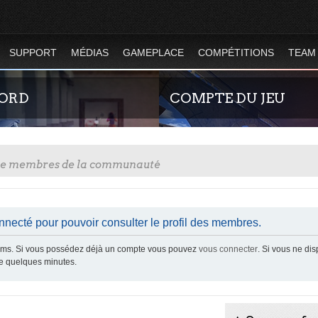
SUPPORT
MÉDIAS
GAMEPLACE
COMPÉTITIONS
TEAM
CORD
COMPTE DU JEU
tre membres de la communauté
nnecté pour pouvoir consulter le profil des membres.
z-nous sur le discord Urban Terror
Guide rapide concernant l'inscript
orums. Si vous possédez déjà un compte vous pouvez
vous connecter
. Si vous ne di
site officiel du jeu. Créez ainsi vo
ue quelques minutes.
joueur qui permet d'être authentif
serveurs de jeu de la 4.2 !