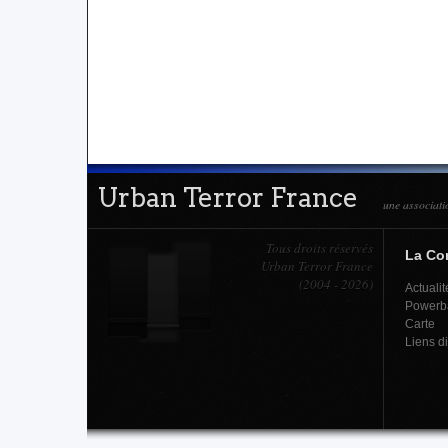
Urban Terror France
une associati
Tous droits réservés
La C
Urban Terror France
(2004 - 2026)
Actualit
Powerb
Carte
Liens d