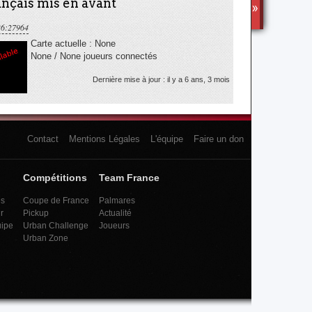
nçais mis en avant
TS3
36:27964
Carte actuelle : None
None / None joueurs connectés
Dernière mise à jour : il y a 6 ans, 3 mois
Contact
Mentions Légales
L'équipe
Faire un don
Compétitions
Team France
es
Coupe de France
Palmares
r
Pickup
Actualité
uipe
Urban Challenge
Joueurs
Urban Zone