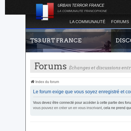
URBAN TERROR FRANCE
LA COMMUNAUTE FRANCOPHONE
LA COMMUNAUTÉ
FORUMS
TS3 URT FRANCE
DIS
Forums
Échanges et discussions en
Index du forum
Le forum exige que vous soyez enregistré et co
Envie de parler avec les autres membres de la
Rejoigne
Vous devez être connecté pour accéder à cette partie des f
communauté ? Alors venez vous connecter,
France !
vous pouvez en créer un en vous inscrivant
, cela ne prend q
vous vous sentirez moins seul !