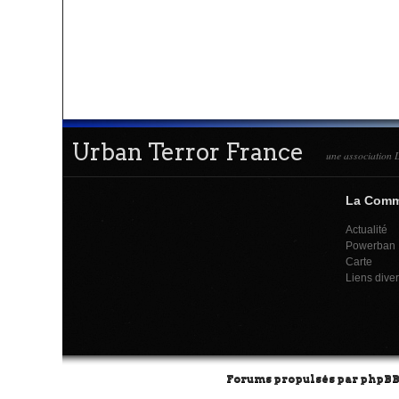
Urban Terror France
une association L
La Com
Actualité
Powerban
Carte
Liens dive
Forums propulsés par
phpB