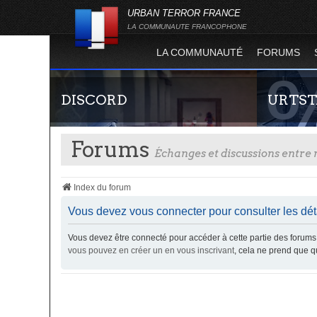
URBAN TERROR FRANCE
LA COMMUNAUTE FRANCOPHONE
LA COMMUNAUTÉ
FORUMS
DISCORD
URTST
Forums
Échanges et discussions entr
Index du forum
Vous devez vous connecter pour consulter les dét
Vous devez être connecté pour accéder à cette partie des foru
Rejoignez-nous sur le discord Urban Terror
Statistiques
vous pouvez en créer un en vous inscrivant
, cela ne prend que 
France !
totalité des
l'évolution
Terror !