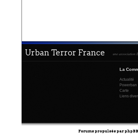
Urban Terror France
une association L
La Com
Actualité
Powerban
Carte
Liens dive
Forums propulsés par
phpB