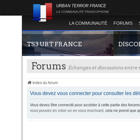
URBAN TERROR FRANCE
LA COMMUNAUTE FRANCOPHONE
LA COMMUNAUTÉ
FORUMS
TS3 URT FRANCE
DISCO
Forums
Échanges et discussions entr
Index du forum
Vous devez vous connecter pour consulter les dét
Vous devez être connecté pour accéder à cette partie des foru
Envie de parler avec les autres membres de la
Rejoignez-n
vous pouvez en créer un en vous inscrivant
, cela ne prend que 
communauté ? Alors venez vous connecter,
France !
vous vous sentirez moins seul !