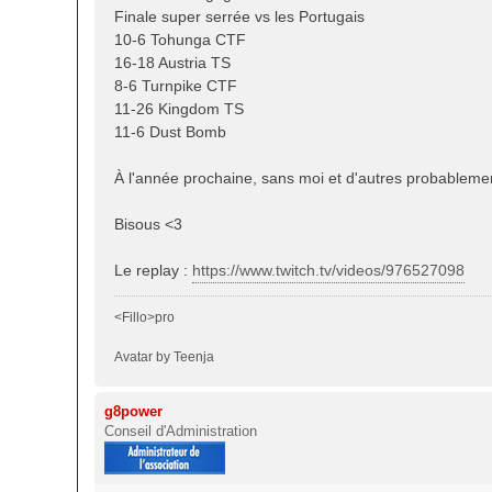
s
Finale super serrée vs les Portugais
a
10-6 Tohunga CTF
g
16-18 Austria TS
e
8-6 Turnpike CTF
11-26 Kingdom TS
11-6 Dust Bomb
À l'année prochaine, sans moi et d'autres probablemen
Bisous <3
Le replay :
https://www.twitch.tv/videos/976527098
<Fillo>pro
Avatar by Teenja
g8power
Conseil d'Administration