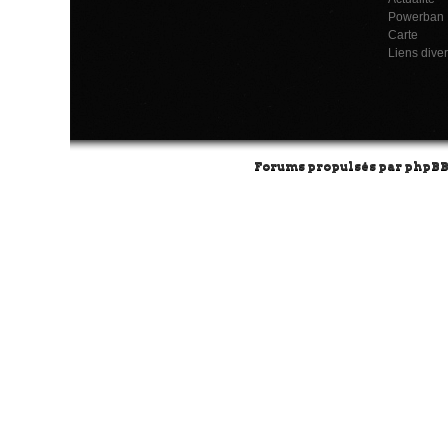
Powerban
Carte
Liens dive
Forums propulsés par
phpB