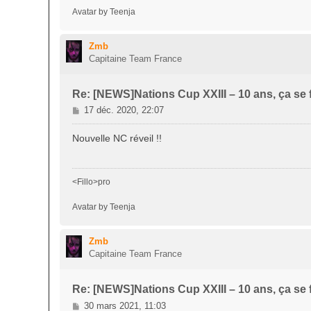
Avatar by Teenja
Zmb
Capitaine Team France
Re: [NEWS]Nations Cup XXIII – 10 ans, ça se f
M
17 déc. 2020, 22:07
e
s
Nouvelle NC réveil !!
s
a
g
<Fillo>pro
e
Avatar by Teenja
Zmb
Capitaine Team France
Re: [NEWS]Nations Cup XXIII – 10 ans, ça se f
M
30 mars 2021, 11:03