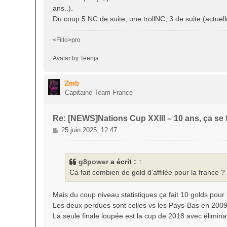
s
ans..).
a
Du coup 5 NC de suite, une trollNC, 3 de suite (actuel
g
e
<Fillo>pro
Avatar by Teenja
Zmb
Capitaine Team France
Re: [NEWS]Nations Cup XXIII – 10 ans, ça se f
M
25 juin 2025, 12:47
e
s
s
g8power
a écrit :
↑
a
Ca fait combien de gold d'affilée pour la france ?
g
e
Mais du coup niveau statistiques ça fait 10 golds pour
Les deux perdues sont celles vs les Pays-Bas en 200
La seule finale loupée est la cup de 2018 avec élimina