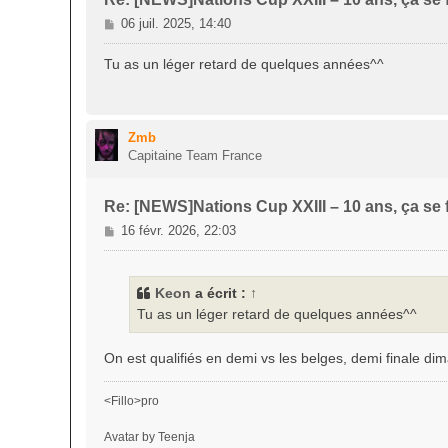
M
06 juil. 2025, 14:40
e
s
Tu as un léger retard de quelques années^^
s
a
g
e
Zmb
Capitaine Team France
Re: [NEWS]Nations Cup XXIII – 10 ans, ça se f
M
16 févr. 2026, 22:03
e
s
s
Keon
a écrit :
↑
a
Tu as un léger retard de quelques années^^
g
e
On est qualifiés en demi vs les belges, demi finale 
<Fillo>pro
Avatar by Teenja