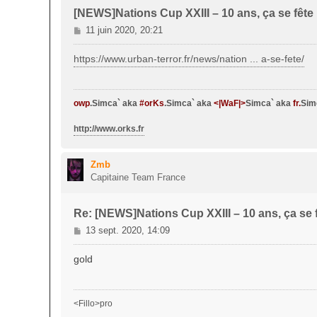
[NEWS]Nations Cup XXIII – 10 ans, ça se fête 
M
11 juin 2020, 20:21
e
s
https://www.urban-terror.fr/news/nation ... a-se-fete/
s
a
g
owp
.Simca` aka
#orKs
.Simca` aka
<|WaF|>
Simca` aka
fr.
Sim
e
http://www.orks.fr
Zmb
Capitaine Team France
Re: [NEWS]Nations Cup XXIII – 10 ans, ça se f
M
13 sept. 2020, 14:09
e
s
gold
s
a
g
<Fillo>pro
e