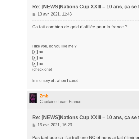
Re: [NEWS]Nations Cup XXIII – 10 ans, ça se f
M
13 avr. 2021, 11:43
e
s
Ca fait combien de gold d'affilée pour la france ?
s
a
g
I like you, do you like me ?
e
[
x
]
no
[
x
]
no
[
x
]
no
(check one)
In memory of : when I cared.
Zmb
Capitaine Team France
Re: [NEWS]Nations Cup XXIII – 10 ans, ça se f
M
16 avr. 2021, 16:23
e
s
Pas tant que ça, j'ai troll une NC et nous ai fait élimi