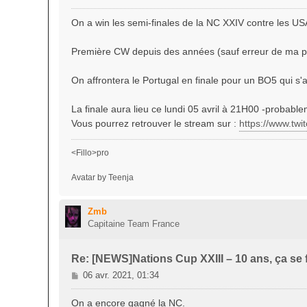
e
s
On a win les semi-finales de la NC XXIV contre les 
s
a
Première CW depuis des années (sauf erreur de ma p
g
e
On affrontera le Portugal en finale pour un BO5 qui s
La finale aura lieu ce lundi 05 avril à 21H00 -probable
Vous pourrez retrouver le stream sur :
https://www.twi
<Fillo>pro
Avatar by Teenja
Zmb
Capitaine Team France
Re: [NEWS]Nations Cup XXIII – 10 ans, ça se f
M
06 avr. 2021, 01:34
e
s
On a encore gagné la NC.