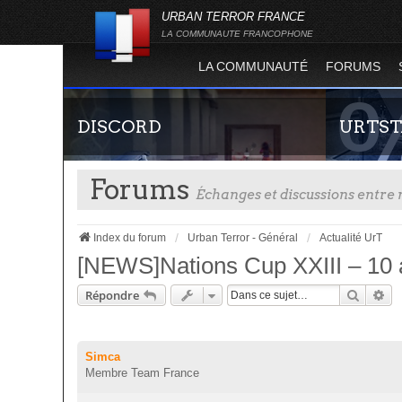
URBAN TERROR FRANCE
LA COMMUNAUTE FRANCOPHONE
LA COMMUNAUTÉ
FORUMS
DISCORD
URTST
Forums
Échanges et discussions entr
Index du forum
Urban Terror - Général
Actualité UrT
[NEWS]Nations Cup XXIII – 10 an
Recher
Re
Répondre
Rejoignez-nous sur le discord Urban Terror
Statistiques
France !
totalité des
l'évolution
Simca
Terror !
Membre Team France