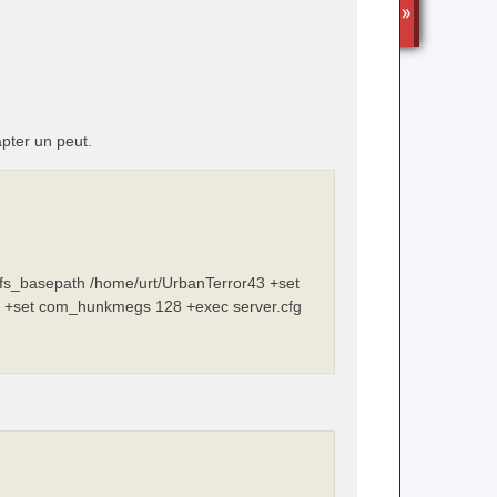
TS3
apter un peut.
fs_basepath /home/urt/UrbanTerror43 +set
0 +set com_hunkmegs 128 +exec server.cfg