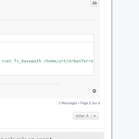
t
 +set fs_basepath /home/urt/UrbanTerror43 +set fs_homepa
H
a
u
2 Messages • Page
1
Sur
1
t
Aller À