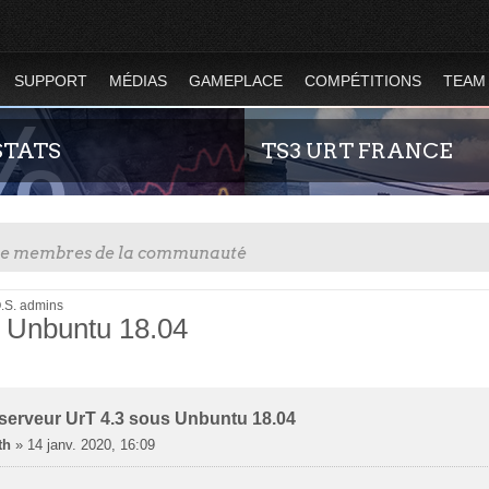
SUPPORT
MÉDIAS
GAMEPLACE
COMPÉTITIONS
TEAM
STATS
TS3 URT FRANCE
tre membres de la communauté
.S. admins
s Unbuntu 18.04
r
rche Avancée
ues globales et en temps réel de la
Envie de parler avec les autres mem
des serveurs d'Urban Terror. Suivez
communauté ? Alors venez vous c
ion du nombre de joueurs sur Urban
vous vous sentirez moins seul !
 serveur UrT 4.3 sous Unbuntu 18.04
th
»
14 janv. 2020, 16:09