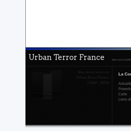
Urban Terror France
une associati
Tous droits réservés
La C
Urban Terror France
(2004 - 2026)
Actualit
Powerb
Carte
Liens d