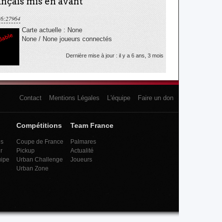
nçais mis en avant
36:27964
Carte actuelle : None
None / None joueurs connectés
Dernière mise à jour : il y a 6 ans, 3 mois
Contact
Mentions Légales
L'équipe
Faire un don
Compétitions
Team France
es
Coupe de France
Palmares
r
Pickup
Actualité
uipe
Urban Challenge
Joueurs
Urban Zone