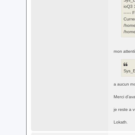
ioQ3 
----- 
Curre
/home
/home
mon attenti
Sys_Er
a aucun mom
Merci d'ava
je reste a 
Lokath.