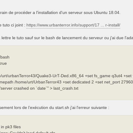
train de procéder a l'installation d'un serveur sous Ubuntu 18.04.
e tuto ci joint :
https://www.urbanterror.info/support/17 ... r-install/
 la lettre le tuto sauf sur le bash de lancement du serveur ou j'ai due l'ad
n/bash
true
/urt/urbanTerror43/Quake3-UrT-Ded.x86_64 +set fs_game q3ut4 +set 
mepath /home/urt/UrbanTerror43 +set dedicated 2 +set net_port 2796
server crashed on `date`" > last_crash.txt
ment lors de l’exécution du start.sh j'ai l'erreur suivante :
 in pk3 files
ror: Couldn't load default.cfg