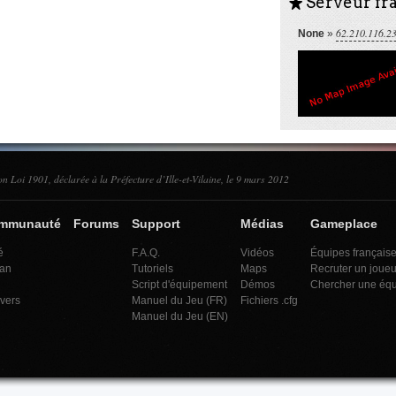
Serveur fra
S
62.210.116.2
None
»
on Loi 1901, déclarée à la Préfecture d’Ille-et-Vilaine, le 9 mars 2012
ommunauté
Forums
Support
Médias
Gameplace
é
F.A.Q.
Vidéos
Équipes français
an
Tutoriels
Maps
Recruter un joueu
Script d'équipement
Démos
Chercher une éq
ivers
Manuel du Jeu (FR)
Fichiers .cfg
Manuel du Jeu (EN)