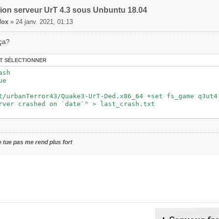
tion serveur UrT 4.3 sous Unbuntu 18.04
fox
»
24 janv. 2021, 01:13
ça?
T SÉLECTIONNER
sh

e

t/urbanTerror43/Quake3-UrT-Ded.x86_64 +set fs_game q3ut4
rver crashed on `date`" > last_crash.txt

 tue pas me rend plus fort