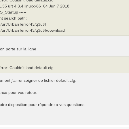
1.35 urt 4.3.4 linux-x86_64 Jun 7 2018
FS_Startup -----
nt search path:
/urt/UrbanTerror43/q3ut4
/urt/UrbanTerror43/q3ut4/download
on porte sur la ligne :
ror: Couldn't load default.cfg
ent j'ai renseigner de fichier default.cfg.
nce pour vos retour.
votre disposition pour répondre a vos questions.