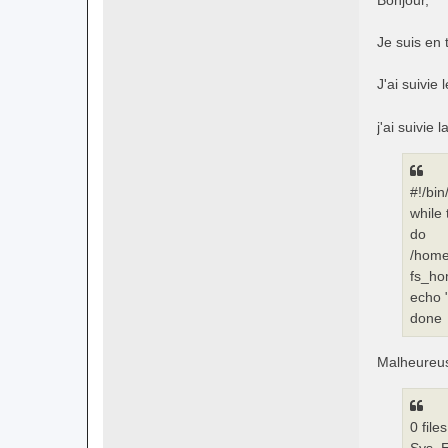
s
a
Je suis en 
g
e
J'ai suivie l
j'ai suivie
#!/bi
while 
do
/home
fs_ho
echo "
done
Malheureuse
0 files
Sys_Er