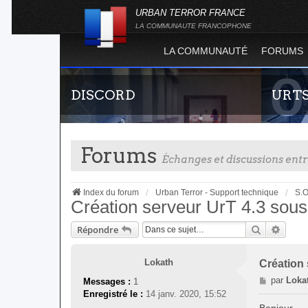
URBAN TERROR FRANCE
LA COMMUNAUTE FRANCOPHONE
LA COMMUNAUTÉ
FORUMS
DISCORD
URT
Forums
Échanges et discussions en
Index du forum
Urban Terror - Support technique
S.O
Création serveur UrT 4.3 sou
Recherche
Reche
Répondre
Rejoignez-nous sur le discord Urban Terror
Statistiq
France !
totalité 
l'évolut
Lokath
Création
Terror !
M
par
Loka
Messages :
1
e
Enregistré le :
14 janv. 2020, 15:52
s
Bonjour,