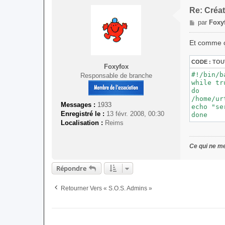
Re: Créa
M
par
Foxy
e
s
Et comme 
s
a
CODE :
TOU
Foxyfox
g
#!/bin/ba
Responsable de branche
e
while tru
do

/home/ur
Messages :
1933
echo "se
Enregistré le :
13 févr. 2008, 00:30
done
Localisation :
Reims
Ce qui ne me
Répondre
Retourner Vers « S.O.S. Admins »