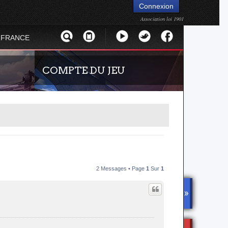
Connexion
Association loi 1901
 FRANCE
COMPTE DU JEU
2 Messages • Page
1
Sur
1
bres de la
Guide rapide concernant l'inscription sur le
onnecter,
site officiel du jeu. Créez ainsi votre compte
joueur qui permet d'être authentifié sur les
DISCOR
serveurs de jeu de la 4.2 !
D