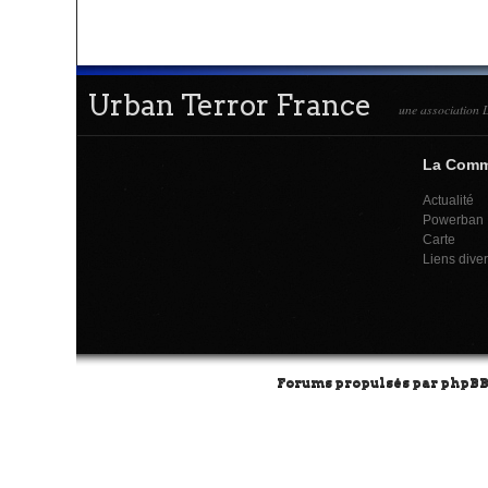
Urban Terror France
une association L
La Com
Actualité
Powerban
Carte
Liens dive
Forums propulsés par
phpB