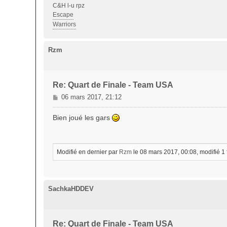
C&H l-u rpz
Escape
Warriors
Rzm
Re: Quart de Finale - Team USA
M
06 mars 2017, 21:12
e
s
Bien joué les gars
s
a
g
e
Modifié en dernier par
Rzm
le 08 mars 2017, 00:08, modifié 1 f
SachkaHDDEV
Re: Quart de Finale - Team USA