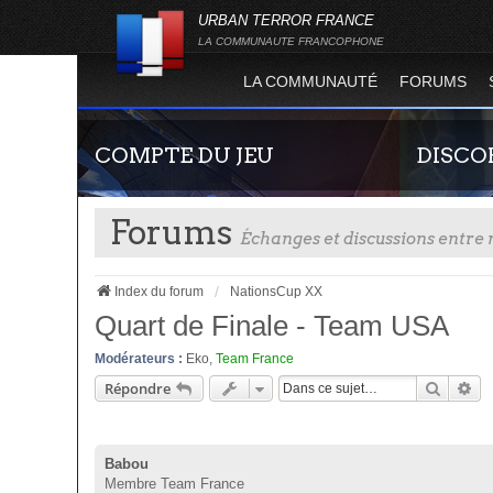
URBAN TERROR FRANCE
LA COMMUNAUTE FRANCOPHONE
LA COMMUNAUTÉ
FORUMS
COMPTE DU JEU
DISCO
Forums
Échanges et discussions entr
Index du forum
NationsCup XX
Quart de Finale - Team USA
Modérateurs :
Eko
,
Team France
Guide rapide concernant l'inscription sur le
Rejoignez-n
Recher
Re
Répondre
site officiel du jeu. Créez ainsi votre compte
France !
joueur qui permet d'être authentifié sur les
serveurs de jeu de la 4.2 !
Babou
Membre Team France