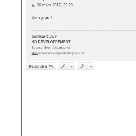
M
06 mars 2017, 22:26
e
s
Bien joué !
s
a
g
SachkaHDDEV
e
HD DEVELOPPEMENT
Sponsor Event Urban terror
Mail:
sachkahddeveloppement@gmail.com
Répondre