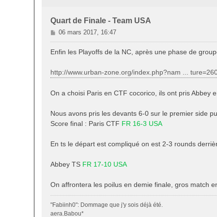
Quart de Finale - Team USA
M
06 mars 2017, 16:47
e
s
Enfin les Playoffs de la NC, après une phase de groupe 
s
a
http://www.urban-zone.org/index.php?nam ... ture=26
g
e
On a choisi Paris en CTF cocorico, ils ont pris Abbey e
Nous avons pris les devants 6-0 sur le premier side pu
Score final : Paris CTF
FR 16-3 USA
En ts le départ est compliqué on est 2-3 rounds derri
Abbey TS
FR 17-10 USA
On affrontera les poilus en demie finale, gros match 
"Fabiinh0": Dommage que j'y sois déjà été.
aera.Babou*