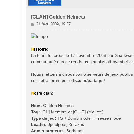
[CLAN] Golden Helmets
M
21 févr. 2009, 19:37
e
s
s
a
H
istoire:
g
La team fut créée le 17 novembre 2008 par Sparkwade,
e
communauté afin de rendre ce jeu plus attrayant et ch
Nous mettons à disposition 6 serveurs de jeux public
sur notre forum pour discuter/partager!
N
otre clan:
Nom:
Golden Helmets
Tag:
|GH| Membre et |GH-T| (trialiste)
Type de jeu:
TS + Bomb mode + Freeze mode
Leader:
Jpoulpoul, Koraxus
Administrateurs:
Barbatos