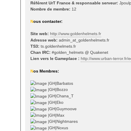
Référent UrT France & responsable serveur:
Jpoulp
Nombre de membre:
12
N
ous contacter:
Site web:
http://www.goldenhelmets.fr
Adresse web:
admin_at_goldenhelmets.fr
TS3:
ts.goldenhelmets.fr
Chan IRC:
#golden_helmets @ Quakenet
Lien vers le Gameplace :
http://www.urban-terror.fr/
N
os
Membres:
|GH|Barbatos
|GH|Bozzo
|GH|Chana_T
|GH|Eko
|GH|Guymoove
|GH|Max
|GH|Nightmares
|GH|Noxus