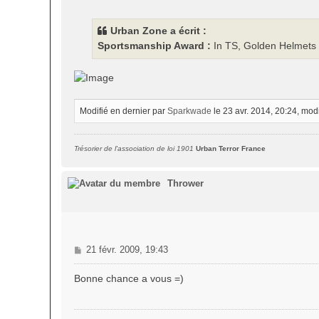
Urban Zone a écrit :
Sportsmanship Award :
In TS, Golden Helmets t
Modifié en dernier par
Sparkwade
le 23 avr. 2014, 20:24, modif
Trésorier de l'association de loi 1901
Urban Terror France
Thrower
M
21 févr. 2009, 19:43
e
s
Bonne chance a vous =)
s
a
g