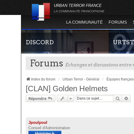
URBAN TERROR FRANCE
LA COMMUNAUTE FRANCOPHONE
LA COMMUNAUTÉ
FORUMS
DISCORD
URTST
Forums
Échanges et discussions entr
Index du forum
Urban Terror - Général
Équipes françai
[CLAN] Golden Helmets
Recher
Re
Répondre
Rejoignez-nous sur le discord Urban Terror
Statistiques
France !
totalité des
l'évolution
Terror !
Jpoulpoul
Conseil d'Administration