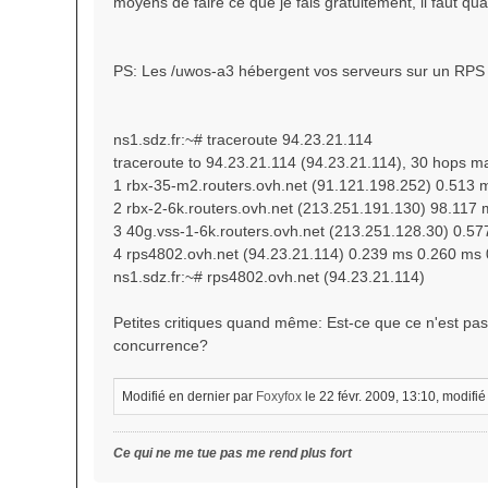
moyens de faire ce que je fais gratuitement, il faut 
PS: Les /uwos-a3 hébergent vos serveurs sur un RPS
ns1.sdz.fr:~# traceroute 94.23.21.114
traceroute to 94.23.21.114 (94.23.21.114), 30 hops m
1 rbx-35-m2.routers.ovh.net (91.121.198.252) 0.513
2 rbx-2-6k.routers.ovh.net (213.251.191.130) 98.117 m
3 40g.vss-1-6k.routers.ovh.net (213.251.128.30) 0.57
4 rps4802.ovh.net (94.23.21.114) 0.239 ms 0.260 ms
ns1.sdz.fr:~# rps4802.ovh.net (94.23.21.114)
Petites critiques quand même: Est-ce que ce n'est pa
concurrence?
Modifié en dernier par
Foxyfox
le 22 févr. 2009, 13:10, modifié 
Ce qui ne me tue pas me rend plus fort