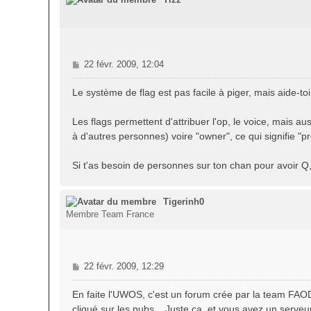
M
22 févr. 2009, 12:04
e
s
Le système de flag est pas facile à piger, mais aide-t
s
a
Les flags permettent d'attribuer l'op, le voice, mais a
g
à d'autres personnes) voire "owner", ce qui signifie "p
e
Si t'as besoin de personnes sur ton chan pour avoir Q,
Tigerinh0
Membre Team France
M
22 févr. 2009, 12:29
e
s
En faite l'UWOS, c'est un forum crée par la team FAOD
s
cliqué sur les pubs... Juste ça, et vous avez un serveur