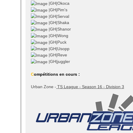
|GH|Okoca
|GH|Pim's
|GH|Serval
|GH|Shaka
|GH|Shanor
|GH|Wong
|GH|Puck
|GH|Usopp
|GH|Reve
|GH|juggler
C
ompétitions en cours :
Urban Zone -
TS League - Season 16 - Division 3