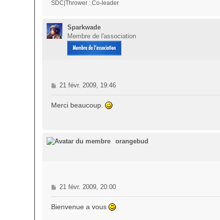
SDC|Thrower : Co-leader
e
Sparkwade
Membre de l'association
M
21 févr. 2009, 19:46
e
s
Merci beaucoup.
s
a
g
e
orangebud
M
21 févr. 2009, 20:00
e
s
Bienvenue a vous
s