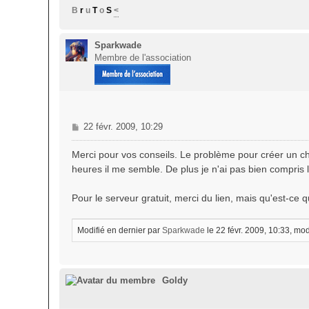
g
B
r
u
T
o
S
<
e
Sparkwade
Membre de l'association
M
22 févr. 2009, 10:29
e
s
Merci pour vos conseils. Le problème pour créer un c
s
heures il me semble. De plus je n'ai pas bien compris l
a
g
Pour le serveur gratuit, merci du lien, mais qu'est-c
e
Modifié en dernier par
Sparkwade
le 22 févr. 2009, 10:33, modi
Goldy