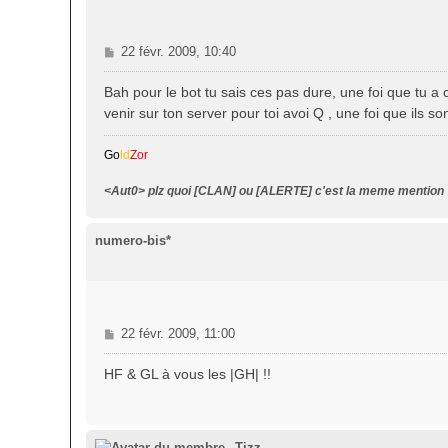
M
22 févr. 2009, 10:40
e
s
Bah pour le bot tu sais ces pas dure, une foi que tu a
s
venir sur ton server pour toi avoi Q , une foi que ils s
a
g
Go
ld
Zor
e
<Aut0> plz quoi [CLAN] ou [ALERTE] c'est la meme mention
numero-bis*
M
22 févr. 2009, 11:00
e
s
HF & GL à vous les |GH| !!
s
a
g
e
Tizz