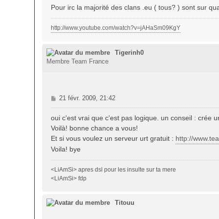
a
Pour irc la majorité des clans .eu ( tous? ) sont sur q
g
e
http://www.youtube.com/watch?v=jAHaSm09KgY
Tigerinh0
Membre Team France
M
21 févr. 2009, 21:42
e
s
oui c'est vrai que c'est pas logique. un conseil : crée
s
Voilà! bonne chance a vous!
a
Et si vous voulez un serveur urt gratuit :
http://www.t
g
Voila! bye
e
<LiAmSi> apres dsl pour les insulte sur ta mere
<LiAmSi> fdp
Titouu