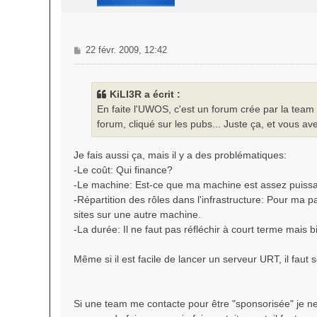
M
22 févr. 2009, 12:42
e
s
s
KiLl3R a écrit :
a
En faite l'UWOS, c'est un forum crée par la team
g
forum, cliqué sur les pubs... Juste ça, et vous av
e
Je fais aussi ça, mais il y a des problématiques:
-Le coût: Qui finance?
-Le machine: Est-ce que ma machine est assez puiss
-Répartition des rôles dans l'infrastructure: Pour ma 
sites sur une autre machine.
-La durée: Il ne faut pas réfléchir à court terme mais bi
Même si il est facile de lancer un serveur URT, il faut
Si une team me contacte pour être "sponsorisée" je ne r