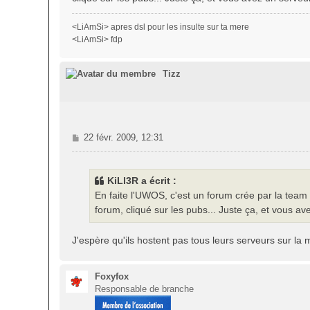
a
g
<LiAmSi> apres dsl pour les insulte sur ta mere
e
<LiAmSi> fdp
Tizz
M
22 févr. 2009, 12:31
e
s
s
KiLl3R a écrit :
a
En faite l'UWOS, c'est un forum crée par la team
g
forum, cliqué sur les pubs... Juste ça, et vous av
e
J'espère qu'ils hostent pas tous leurs serveurs sur l
Foxyfox
Responsable de branche