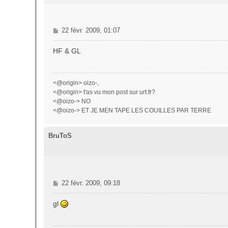
M
22 févr. 2009, 01:07
e
s
HF & GL
s
a
g
<@origin> oizo-,
e
<@origin> t'as vu mon post sur urt.fr?
<@oizo-> NO
<@oizo-> ET JE MEN TAPE LES COUILLES PAR TERRE
BruToS
M
22 févr. 2009, 09:18
e
s
gl
s
a