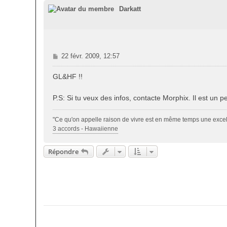
Darkatt
M
22 févr. 2009, 12:57
e
s
GL&HF !!
s
a
P.S: Si tu veux des infos, contacte Morphix. Il est un
g
e
"Ce qu'on appelle raison de vivre est en même temps une excel
3 accords - Hawaiienne
Répondre