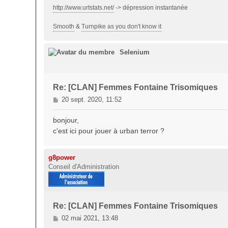
http://www.urtstats.net/
-> dépression instantanée
Smooth
&
Turnpike as you don't know it
Selenium
Re: [CLAN] Femmes Fontaine Trisomiques
M
20 sept. 2020, 11:52
e
s
bonjour,
s
c'est ici pour jouer à urban terror ?
a
g
e
g8power
Conseil d'Administration
Re: [CLAN] Femmes Fontaine Trisomiques
M
02 mai 2021, 13:48
e