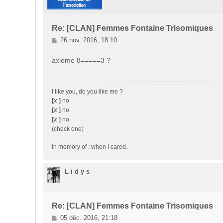
Re: [CLAN] Femmes Fontaine Trisomiques
M
26 nov. 2016, 18:10
e
s
axiome 8=====3 ?
s
a
g
I like you, do you like me ?
e
[
x
]
no
[
x
]
no
[
x
]
no
(check one)
In memory of : when I cared.
L i d y s
Re: [CLAN] Femmes Fontaine Trisomiques
M
05 déc. 2016, 21:18