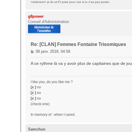
<selenium> je lis urt.Fr juste pour voir si tu n'as pas poster
g8power
Conseil d'Administration
Re: [CLAN] Femmes Fontaine Trisomiques
M
08 janv. 2018, 04:59
e
s
A ce rythme là va y avoir plus de capitaines que de jo
s
a
g
I like you, do you like me ?
e
[
x
]
no
[
x
]
no
[
x
]
no
(check one)
In memory of : when I cared.
Samchun