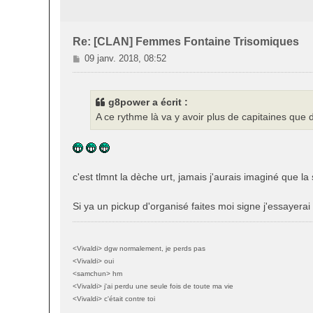
Re: [CLAN] Femmes Fontaine Trisomiques
M
09 janv. 2018, 08:52
e
s
s
g8power a écrit :
a
A ce rythme là va y avoir plus de capitaines que 
g
e
c'est tlmnt la dèche urt, jamais j'aurais imaginé que la
Si ya un pickup d'organisé faites moi signe j'essayerai 
<Vivaldi> dgw normalement, je perds pas
<Vivaldi> oui
<samchun> hm
<Vivaldi> j'ai perdu une seule fois de toute ma vie
<Vivaldi> c'était contre toi