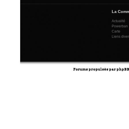
La Com
Actualité
Powerban
Carte
Liens dive
Forums propulsés par
phpB