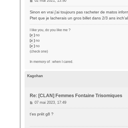
M
02 mai 2021, 13:50
e
s
Sinon en vrai j'ai toujours pas racheter de matos info
s
Ptet que je lacherais un gros billet dans 2/3 ans inch'a
a
g
I like you, do you like me ?
e
[
x
]
no
[
x
]
no
[
x
]
no
(check one)
In memory of : when I cared.
Kagohan
Re: [CLAN] Femmes Fontaine Trisomiques
M
07 mai 2023, 17:49
e
s
t'es prêt g8 ?
s
a
g