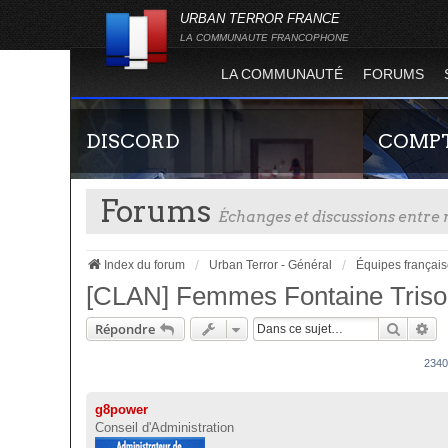
URBAN TERROR FRANCE
LA COMMUNAUTE FRANCOPHONE
LA COMMUNAUTÉ
FORUMS
DISCORD
COMPT
Forums
Échanges et discussions entr
Index du forum
Urban Terror - Général
Équipes françai
[CLAN] Femmes Fontaine Tris
Recher
Re
Répondre
Rejoignez-nous sur le discord Urban Terror
Guide rapide
France !
site officie
234
joueur qui p
serveurs de j
g8power
Conseil d'Administration