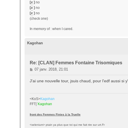
[
x
]
no
[
x
]
no
[
x
]
no
(check one)
In memory of : when I cared.
Kagohan
Re: [CLAN] Femmes Fontaine Trisomiques
M
07 janv. 2018, 21:01
e
s
J'ai une nouvelle tour, jsuis chaud, pour l'edf aussi si y
s
a
g
<KoS>
Kagohan
e
FFT|`
Kagohan
front des Femmes Finies à la Truelle
<selenium> ptain ya plus que toi qui me fait rire sur urt.Fr