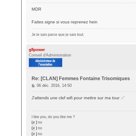
e
s
MDR
s
a
Faites signe si vous reprenez hein
g
e
Je le sais parce que je sais tout.
g8power
Conseil d'Administration
Re: [CLAN] Femmes Fontaine Trisomiques
M
06 déc. 2016, 14:50
e
s
J'attends une clef wifi pour mettre sur ma tour :-'
s
a
g
I like you, do you like me ?
e
[
x
]
no
[
x
]
no
[
x
]
no