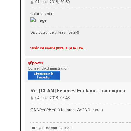
M
01 janv. 2018, 20:50
e
s
salut les afk
s
a
g
Distributeur de bifles since 2k9
e
vidéo de merde juste la, je te jure.
.
g8power
Conseil d'Administration
Re: [CLAN] Femmes Fontaine Trisomiques
M
04 janv. 2018, 07:48
e
s
GNNééééHéé à toi aussi ArGNNIcaaaa
s
a
g
I like you, do you like me ?
e