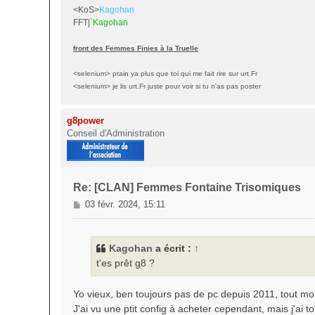
<KoS>
Kagohan
e
FFT|`
Kagohan
front des Femmes Finies à la Truelle
<selenium> ptain ya plus que toi qui me fait rire sur urt.Fr
<selenium> je lis urt.Fr juste pour voir si tu n'as pas poster
g8power
Conseil d'Administration
Re: [CLAN] Femmes Fontaine Trisomiques
M
03 févr. 2024, 15:11
e
s
s
Kagohan
a écrit :
↑
a
t'es prêt g8 ?
g
e
Yo vieux, ben toujours pas de pc depuis 2011, tout m
J'ai vu une ptit config à acheter cependant, mais j'ai 