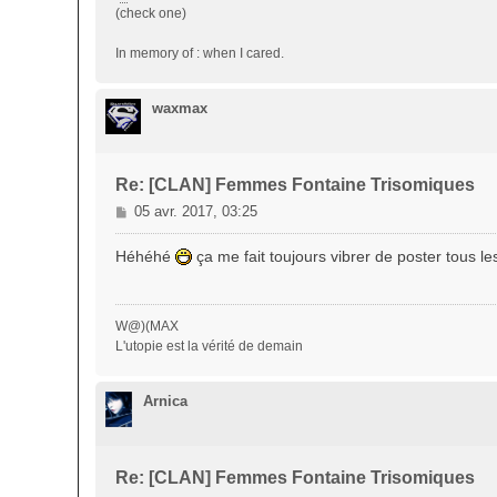
(check one)
In memory of : when I cared.
waxmax
Re: [CLAN] Femmes Fontaine Trisomiques
M
05 avr. 2017, 03:25
e
s
Héhéhé
ça me fait toujours vibrer de poster tous l
s
a
g
W@)(MAX
e
L'utopie est la vérité de demain
Arnica
Re: [CLAN] Femmes Fontaine Trisomiques