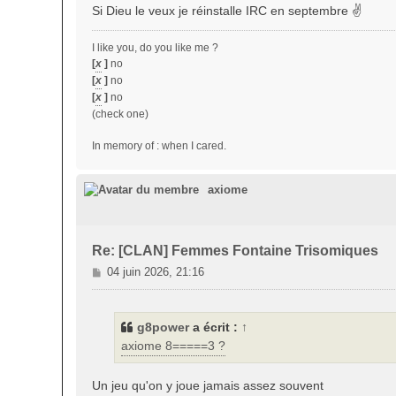
Si Dieu le veux je réinstalle IRC en septembre ✌️
I like you, do you like me ?
[
x
]
no
[
x
]
no
[
x
]
no
(check one)
In memory of : when I cared.
axiome
Re: [CLAN] Femmes Fontaine Trisomiques
M
04 juin 2026, 21:16
e
s
s
g8power
a écrit :
↑
a
axiome 8=====3 ?
g
e
Un jeu qu'on y joue jamais assez souvent