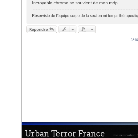
Incroyable chrome se souvient de mon mdp
Réserviste de l'équipe corpo de la section mi-temps thérapeut
Répondre
234
Urban Terror France
une association L