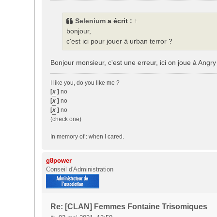
s
s
Selenium
a écrit :
↑
a
bonjour,
g
c'est ici pour jouer à urban terror ?
e
Bonjour monsieur, c'est une erreur, ici on joue à Angry
I like you, do you like me ?
[
x
]
no
[
x
]
no
[
x
]
no
(check one)
In memory of : when I cared.
g8power
Conseil d'Administration
Re: [CLAN] Femmes Fontaine Trisomiques