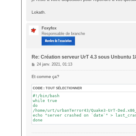
Lokath.
Foxyfox
Responsable de branche
Re: Création serveur UrT 4.3 sous Unbuntu 1
M
24 janv. 2021, 01:13
e
s
Et comme ça?
s
a
CODE :
TOUT SÉLECTIONNER
g
#!/bin/bash

e
while true

do

/home/urt/urbanTerror43/Quake3-UrT-Ded.x86
echo "server crashed on `date`" > last_cras
done