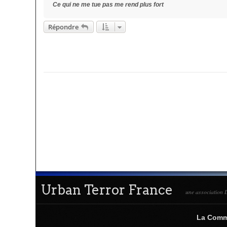
Ce qui ne me tue pas me rend plus fort
Répondre
Urban Terror France
une association L
La Com