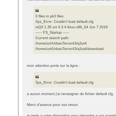
0 files in pk3 files
Sys_Error: Couldn't load default.cfg
ioQ3 1.35 urt 4.3.4 linux-x86_64 Jun 7 2018
----- FS_Startup -----
Current search path:
/home/urt/UrbanTerror43/q3ut4
/home/urt/UrbanTerror43/q3ut4/download
mon attention porte sur la ligne :
Sys_Error: Couldn't load default.cfg
a aucun moment j'ai renseigner de fichier default.cfg.
Merci d'avance pour vos retour.
je reste a votre disposition pour répondre a vos questi