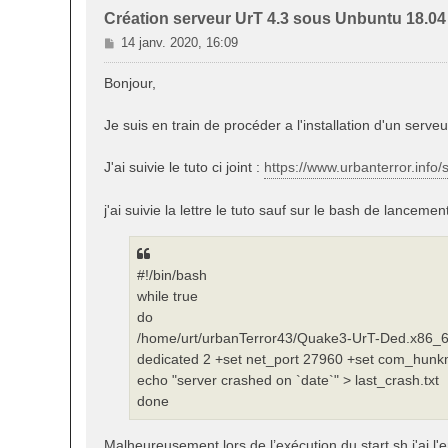
Création serveur UrT 4.3 sous Unbuntu 18.04
M
14 janv. 2020, 16:09
e
s
Bonjour,
s
a
Je suis en train de procéder a l'installation d'un serv
g
e
J'ai suivie le tuto ci joint :
https://www.urbanterror.info/su
j'ai suivie la lettre le tuto sauf sur le bash de lanceme
#!/bin/bash
while true
do
/home/urt/urbanTerror43/Quake3-UrT-Ded.x86_64
dedicated 2 +set net_port 27960 +set com_hunk
echo "server crashed on `date`" > last_crash.txt
done
Malheureusement lors de l’exécution du start.sh j'ai l'e