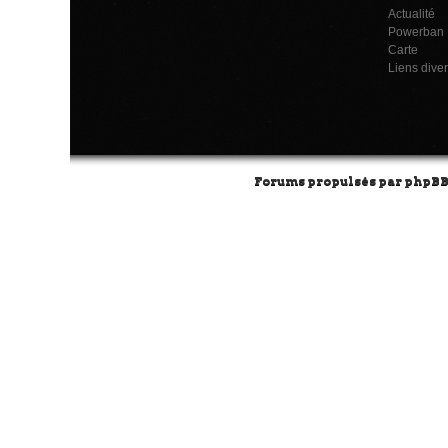
Actualité
Powerban
Carte
Liens dive
Forums propulsés par
phpB