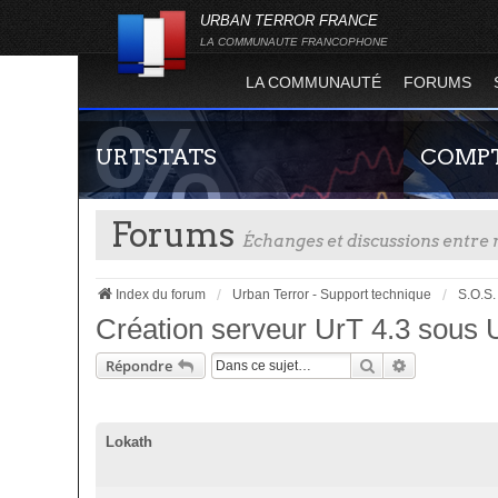
URBAN TERROR FRANCE
LA COMMUNAUTE FRANCOPHONE
LA COMMUNAUTÉ
FORUMS
URTSTATS
COMPT
Forums
Échanges et discussions entr
Index du forum
Urban Terror - Support technique
S.O.S.
Création serveur UrT 4.3 sous 
Rechercher
Recherche A
Répondre
Statistiques globales et en temps réel de la
Guide rapide
totalité des serveurs d'Urban Terror. Suivez
site officie
l'évolution du nombre de joueurs sur Urban
joueur qui p
Lokath
Terror !
serveurs de j