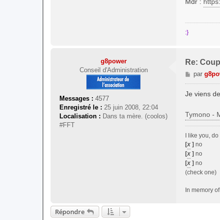
Mdr :
http
s
a
g
:}
e
g8power
Re: Coup
Conseil d'Administration
M
par
g8po
e
s
Je viens de
Messages :
4577
s
Enregistré le :
25 juin 2008, 22:04
a
Tymono - 
Localisation :
Dans ta mère. (coolos)
g
#FFT
e
I like you, d
[
x
]
no
[
x
]
no
[
x
]
no
(check one)
In memory of 
Répondre