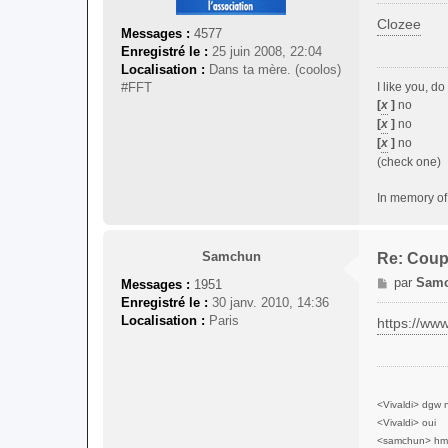
e
s
Clozee
Messages :
4577
s
Enregistré le :
25 juin 2008, 22:04
a
Localisation :
Dans ta mère. (coolos)
g
I like you, d
#FFT
e
[
x
]
no
[
x
]
no
[
x
]
no
(check one)
In memory of 
Samchun
Re: Coup
M
par
Sam
Messages :
1951
e
Enregistré le :
30 janv. 2010, 14:36
s
Localisation :
Paris
https://w
s
a
g
e
<Vivaldi> dgw 
<Vivaldi> oui
<samchun> hm