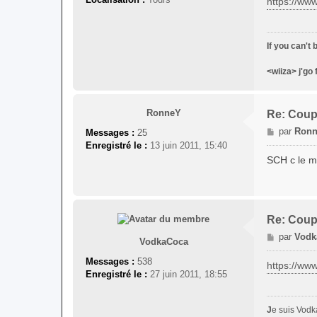
https://w
s
a
g
If you can't
e
<wiiza> j'go 
RonneY
Re: Coup
M
par
Ron
Messages :
25
e
Enregistré le :
13 juin 2011, 15:40
s
SCH c le me
s
a
g
e
Re: Coup
M
par
Vodk
VodkaCoca
e
Messages :
538
s
https://ww
Enregistré le :
27 juin 2011, 18:55
s
a
g
J
e suis Vodk
e