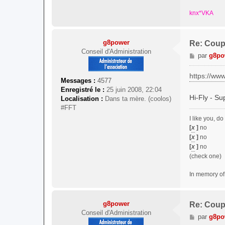
knx*VKA
g8power
Re: Coup
Conseil d'Administration
M
par
g8po
e
s
https://ww
Messages :
4577
s
Enregistré le :
25 juin 2008, 22:04
a
Hi-Fly - Su
Localisation :
Dans ta mère. (coolos)
g
#FFT
e
I like you, d
[
x
]
no
[
x
]
no
[
x
]
no
(check one)
In memory of 
g8power
Re: Coup
Conseil d'Administration
M
par
g8po