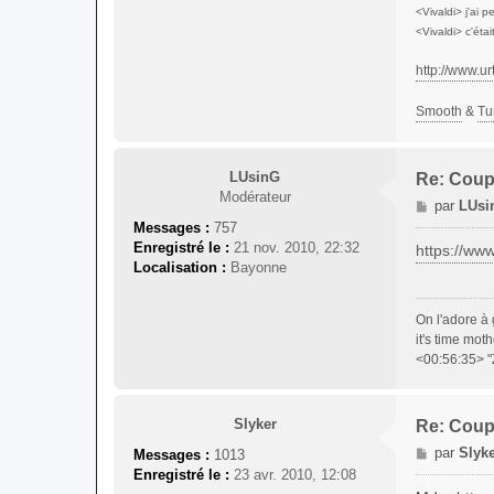
<Vivaldi> j'ai 
<Vivaldi> c'étai
http://www.urt
Smooth
&
Tu
LUsinG
Re: Coup
Modérateur
M
par
LUsi
e
Messages :
757
s
Enregistré le :
21 nov. 2010, 22:32
https://w
s
Localisation :
Bayonne
a
g
On l'adore à
e
it's time mot
<00:56:35> "
Slyker
Re: Coup
M
par
Slyk
Messages :
1013
e
Enregistré le :
23 avr. 2010, 12:08
s