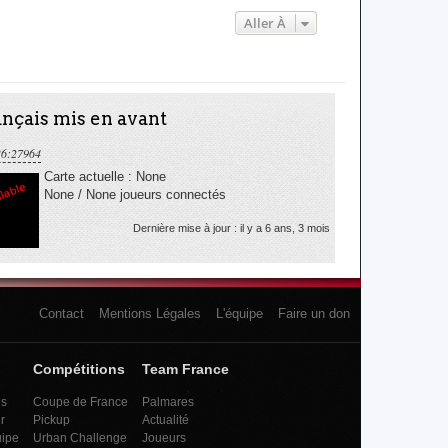
Aller À
nçais mis en avant
36:27964
Carte actuelle : None
None / None joueurs connectés
Dernière mise à jour : il y a 6 ans, 3 mois
Contact
Mentions Légales
L'équipe
Faire un don
Compétitions
Team France
es
Coupe de France
Palmares
r
Pickup
Actualité
uipe
Urban Challenge
Joueurs