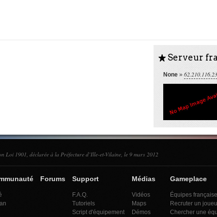
Serveur fra
S
62.210.116.2
None
»
on Loi 1901, déclarée à la Préfecture d’Ille-et-Vilaine, le 9 mars 2012
ommunauté
Forums
Support
Médias
Gameplace
é
F.A.Q.
Vidéos
Équipes français
an
Tutoriels
Maps
Recruter un joueu
Script d'équipement
Démos
Chercher une éq