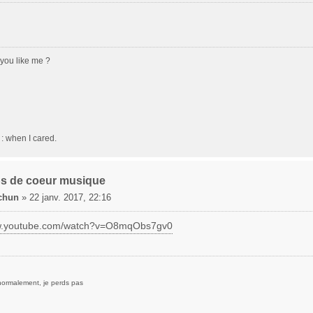
o you like me ?
: when I cared.
s de coeur musique
chun
»
22 janv. 2017, 22:16
ww.youtube.com/watch?v=O8mqObs7gv0
normalement, je perds pas