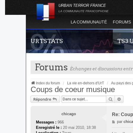
URBAN TERROR FRANCE
LA COMMUNAUTE FRANCOPHONE
LA COMMUNAUTÉ
FORUMS
URTSTATS
TS3 
Forums
Échanges et discussions en
Index du forum
La vie en-dehors d'UrT
Au pays des 
Coups de coeur musique
Recherche
Reche
Répondre
Statistiques globales et en temps réel de la
Envie de 
totalité des serveurs d'Urban Terror. Suivez
communau
l'évolution du nombre de joueurs sur Urban
vous vous 
chicago
Re: Coup
Terror !
M
par
chic
Messages :
966
e
Enregistré le :
20 mai 2010, 18:38
s
Localisation :
Tours