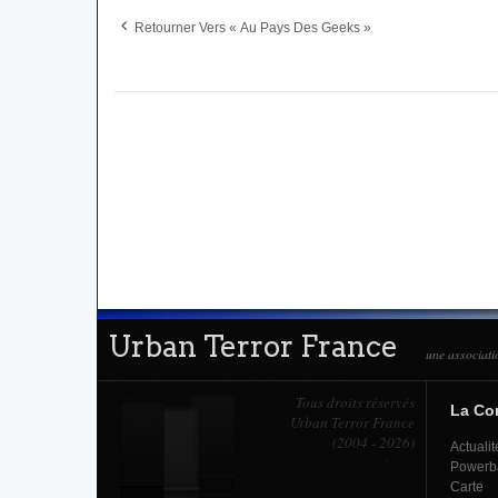
Retourner Vers « Au Pays Des Geeks »
Urban Terror France
une associati
Tous droits réservés
La C
Urban Terror France
(2004 - 2026)
Actualit
Powerb
Carte