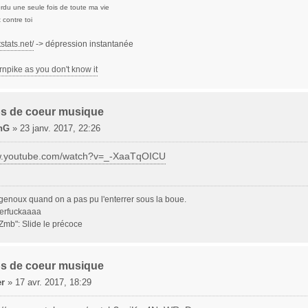
perdu une seule fois de toute ma vie
t contre toi
stats.net/
-> dépression instantanée
rnpike as you don't know it
s de coeur musique
nG
»
23 janv. 2017, 22:26
ww.youtube.com/watch?v=_-XaaTqOICU
 genoux quand on a pas pu l'enterrer sous la boue.
herfuckaaaa
Zmb": Slide le précoce
s de coeur musique
er
»
17 avr. 2017, 18:29