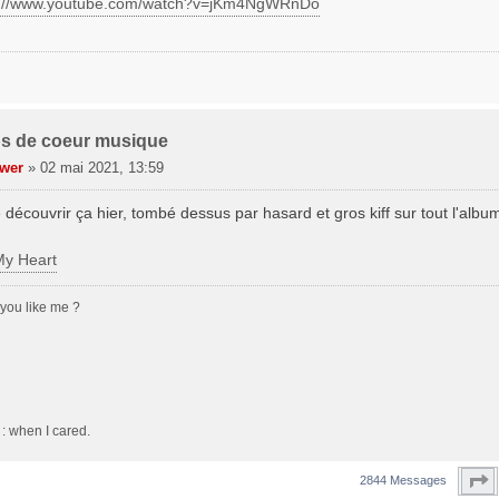
s://www.youtube.com/watch?v=jKm4NgWRnDo
s de coeur musique
wer
»
02 mai 2021, 13:59
 découvrir ça hier, tombé dessus par hasard et gros kiff sur tout l'albu
My Heart
o you like me ?
: when I cared.
P
2844 Messages