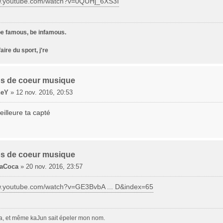
ww.youtube.com/watch?v=0QUHj_6XS3I
 be famous, be infamous.
faire du sport, j're
s de coeur musique
neY
»
12 nov. 2016, 20:53
illeure ta capté
s de coeur musique
aCoca
»
20 nov. 2016, 23:57
w.youtube.com/watch?v=GE3BvbA ... D&index=65
a, et même kaJun sait épeler mon nom.