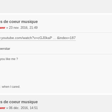
s de coeur musique
wer
»
23 nov. 2016, 21:49
w.youtube.com/watch?v=cGJ0kaP ... &index=187
perstar
o you like me ?
: when I cared.
s de coeur musique
wer
»
06 déc. 2016, 14:51