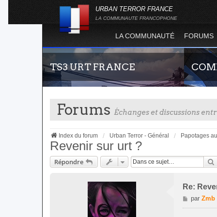
URBAN TERROR FRANCE
LA COMMUNAUTE FRANCOPHONE
LA COMMUNAUTÉ
FORUMS
TS3 URT FRANCE
COMP
Forums
Échanges et discussions en
Index du forum
Urban Terror - Général
Papotages au
Revenir sur urt ?
Répondre
Envie de parler avec les autres membres de la
Guide rap
communauté ? Alors venez vous connecter,
site offi
vous vous sentirez moins seul !
joueur qu
Re: Reven
serveurs d
M
par
Zmb
e
s