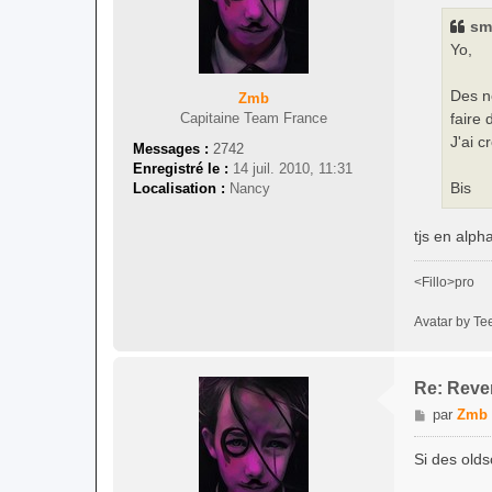
s
sm
a
Yo,
g
e
Des n
Zmb
faire
Capitaine Team France
J'ai 
Messages :
2742
Enregistré le :
14 juil. 2010, 11:31
Bis
Localisation :
Nancy
tjs en alph
<Fillo>pro
Avatar by Te
Re: Reven
M
par
Zmb
e
s
Si des olds
s