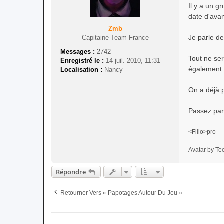
a
Il y a un g
g
date d'ava
e
Zmb
Je parle de
Capitaine Team France
Messages :
2742
Tout ne ser
Enregistré le :
14 juil. 2010, 11:31
également.
Localisation :
Nancy
On a déjà p
Passez par
<Fillo>pro
Avatar by Te
Répondre
Retourner Vers « Papotages Autour Du Jeu »