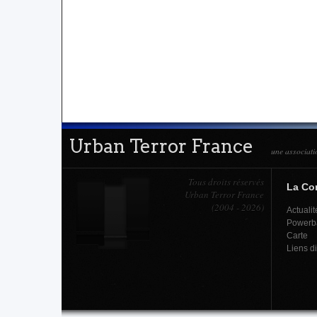
Urban Terror France
une associati
Tous droits réservés
La C
Urban Terror France
(2004 - 2026)
Actualit
Powerb
Carte
Liens d