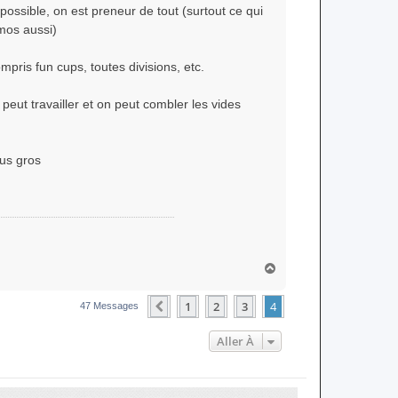
possible, on est preneur de tout (surtout ce qui
mos aussi)
mpris fun cups, toutes divisions, etc.
peut travailler et on peut combler les vides
lus gros
H
a
u
1
2
3
4
Précédente
47 Messages
t
Aller À