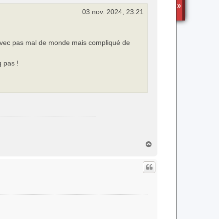
TS3
03 nov. 2024, 23:21
TF avec pas mal de monde mais compliqué de
 pas !
H
a
u
t