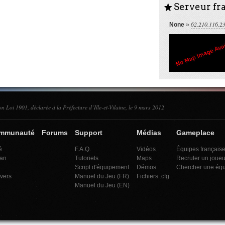
Serveur fra
S
62.210.116.2
None
»
on Loi 1901, déclarée à la Préfecture d’Ille-et-Vilaine, le 9 mars 2012
ommunauté
Forums
Support
Médias
Gameplace
é
F.A.Q.
Vidéos
Équipes français
an
Tutoriels
Maps
Recruter un joueu
Script d'équipement
Démos
Chercher une éq
ivers
Manuel du Jeu (FR)
Fichiers .cfg
Manuel du Jeu (EN)