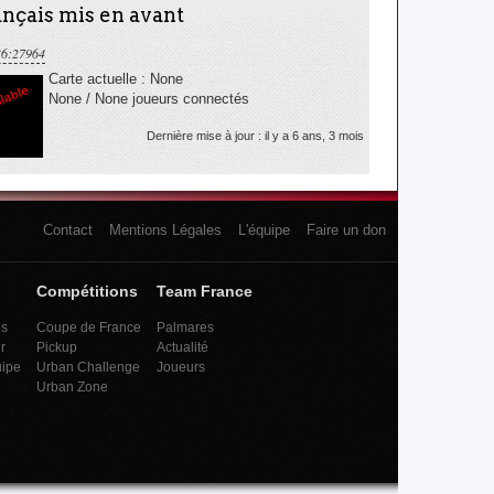
nçais mis en avant
36:27964
Carte actuelle : None
None / None joueurs connectés
Dernière mise à jour : il y a 6 ans, 3 mois
Contact
Mentions Légales
L'équipe
Faire un don
Compétitions
Team France
es
Coupe de France
Palmares
r
Pickup
Actualité
uipe
Urban Challenge
Joueurs
Urban Zone