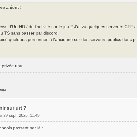
ve
a écrit :
↑
ews d'Urt HD / de l'activité sur le jeu ? J'ai vu quelques serveurs C
 du TS sans passer par discord.
croisé quelques personnes à l'ancienne sur des serveurs publics donc pq
a privée uhu
enja
ir sur urt ?
»
29 sept. 2025, 11:49
chools passent par là :