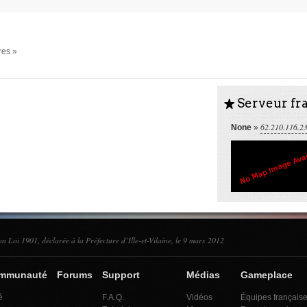
res »
Serveur fra
S
62.210.116.2
None
»
on Loi 1901, déclarée à la Préfecture d’Ille-et-Vilaine, le 9 mars 2012
ommunauté
Forums
Support
Médias
Gameplace
é
F.A.Q.
Vidéos
Équipes français