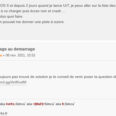
 OS X et depuis 2 jours quand je lance UrT, je peux aller sur la liste d
 ce charger puis écran noir et crash ...
plus quoi faire.
n pouvait me donner une piste à suivre.
tage au demarrage
a
»
08 nov. 2021, 10:52
toujours pas trouvé de solution je te conseil de venir poser ta question 
scord.gg/An8hxdM
 aka
#orKs
.Simca` aka
<|WaF|>
Simca` aka
fr.
Simca`
rks.fr