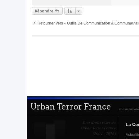
Répondre
Retourner Vers « Outils De Communication & Communautai
Urban Terror France
une associati
Tous droits réservés
La C
Urban Terror France
(2004 - 2026)
Actualit