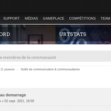
SUPPORT
MÉDIAS
GAMEPLACE
COMPÉTITIONS
TEAM
CORD
URTSTATS
tre membres de la communauté
.S. joueurs
Outils de communication & communautaires
r
rche Avancée
z-nous sur le discord Urban Terror
Statistiques globales et en temps 
totalité des serveurs d'Urban Terr
l'évolution du nombre de joueurs 
 au demarrage
Terror !
o
»
02 sept. 2021, 19:59