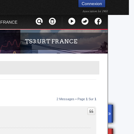
Connexion
Association loi 1901
 FRANCE
TS3 URT FRANCE
2 Messages • Page
1
Sur
1
réel de la
Envie de parler avec les autres membres de la
or. Suivez
communauté ? Alors venez vous connecter,
sur Urban
vous vous sentirez moins seul !
DISCOR
D