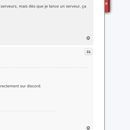
TS3
es serveurs, mais dès que je lance un serveur, ça
H
a
u
t
directement sur discord.
H