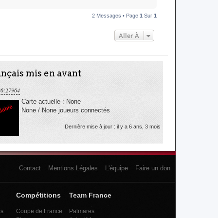
a
u
2 Messages • Page
1
Sur
1
t
Aller À
nçais mis en avant
36:27964
Carte actuelle : None
None / None joueurs connectés
Dernière mise à jour : il y a 6 ans, 3 mois
Contact
Mentions Légales
L'équipe
Faire un don
Compétitions
Team France
es
Coupe de France
Palmares