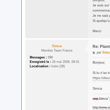
s
Je suis sur
a
commence à
g
Je ne sais 
e
Si quelqu'u
Merci
Simca
Re: Plan
Membre Team France
M
par
Simc
e
Messages :
399
s
Enregistré le :
26 mai 2009, 09:01
Bonjour,
s
Localisation :
Isère (38)
a
Si tu n'as 
g
https://di
e
Simca
owp
.Simca`
http://www.o