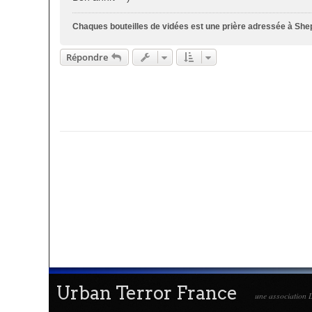
a
g
Chaques bouteilles de vidées est une prière adressée à Shept
e
Répondre
Urban Terror France
une association L