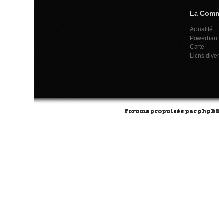
La Com
Actualité
Powerban
Carte
Liens dive
Forums propulsés par
phpB