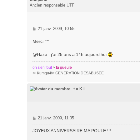
Ancien responsable UTF
M
21 janv. 2009, 10:55
e
s
Merci ^^
s
a
@Haze : j'ai 25 ans a 14h aujourd'hui
g
e
on s'en fout
>
ta gueule
<+Kumqu4t> GENERATION DESABUSEE
t a K i
M
21 janv. 2009, 11:05
e
s
JOYEUX ANNIVERSAIRE MA POULE !!!
s