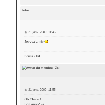
a
g
e
totor
M
21 janv. 2009, 11:45
e
s
Joyeuz'anniv
s
a
g
Dormir > Urt
e
Zell
M
21 janv. 2009, 11:55
e
s
Oh Chilou !
s
Bon anniv' =)