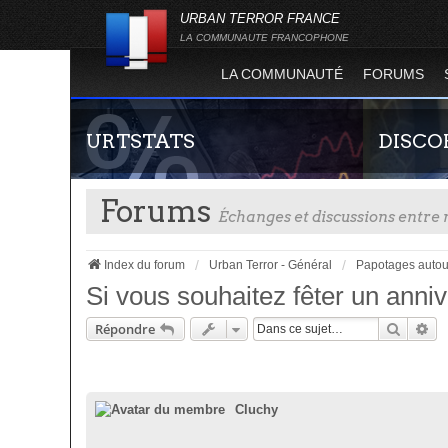
URBAN TERROR FRANCE
LA COMMUNAUTE FRANCOPHONE
LA COMMUNAUTÉ
FORUMS
URTSTATS
DISCO
Forums
Échanges et discussions entr
Index du forum
Urban Terror - Général
Papotages autou
Si vous souhaitez fêter un annive
Recher
Re
Répondre
Statistiques globales et en temps réel de la
Rejoignez-n
totalité des serveurs d'Urban Terror. Suivez
France !
l'évolution du nombre de joueurs sur Urban
Terror !
Cluchy