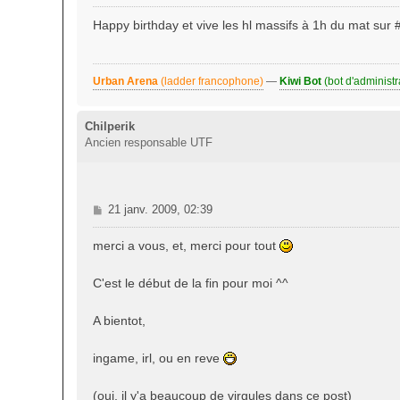
e
s
Happy birthday et vive les hl massifs à 1h du mat sur #
s
a
g
Urban Arena
(ladder francophone)
—
Kiwi Bot
(bot d'administr
e
Chilperik
Ancien responsable UTF
M
21 janv. 2009, 02:39
e
s
merci a vous, et, merci pour tout
s
a
C'est le début de la fin pour moi ^^
g
e
A bientot,
ingame, irl, ou en reve
(oui, il y'a beaucoup de virgules dans ce post)