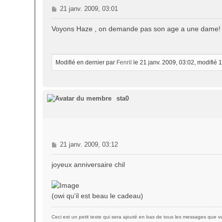
M
21 janv. 2009, 03:01
e
s
Voyons Haze , on demande pas son age a une dame
s
a
g
e
Modifié en dernier par
Fenril
le 21 janv. 2009, 03:02, modifié 1 
sta0
M
21 janv. 2009, 03:12
e
s
joyeux anniversaire chil
s
a
g
(owi qu'il est beau le cadeau)
e
Ceci est un petit texte qui sera ajouté en bas de tous les messages que vou