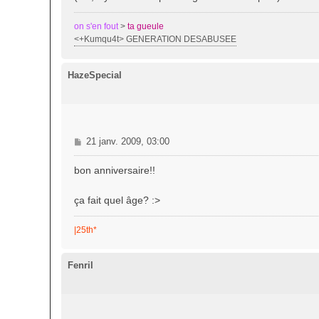
on s'en fout
>
ta gueule
<+Kumqu4t> GENERATION DESABUSEE
HazeSpecial
M
21 janv. 2009, 03:00
e
s
bon anniversaire!!
s
a
ça fait quel âge? :>
g
e
|25th*
Fenril