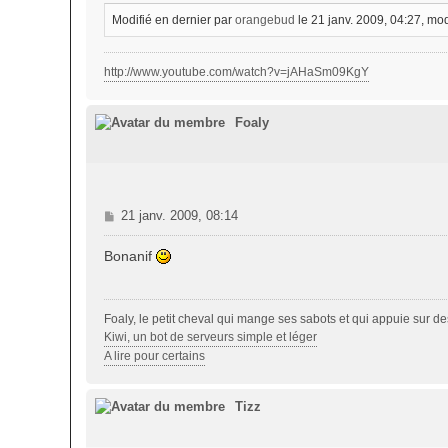
Modifié en dernier par
orangebud
le 21 janv. 2009, 04:27, modi
http://www.youtube.com/watch?v=jAHaSm09KgY
Foaly
M
21 janv. 2009, 08:14
e
s
Bonanif
s
a
g
Foaly, le petit cheval qui mange ses sabots et qui appuie sur d
e
Kiwi, un bot de serveurs simple et léger
A lire pour certains
Tizz