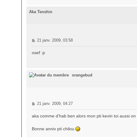
Aka Tenshin
M
21 janv. 2009, 03:58
e
s
osef :p
s
a
g
e
orangebud
M
21 janv. 2009, 04:27
e
s
aka comme d'hab ben alors mon pti kevin toi aussi on t
s
a
Bonne anniv pti chilou
g
e