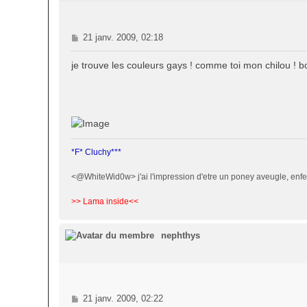
M
21 janv. 2009, 02:18
e
s
je trouve les couleurs gays ! comme toi mon chilou ! bonne a
s
a
g
e
*F* Cluchy***
<@WhiteWid0w> j'ai l'impression d'etre un poney aveugle, enfe
>> Lama inside<<
nephthys
M
21 janv. 2009, 02:22