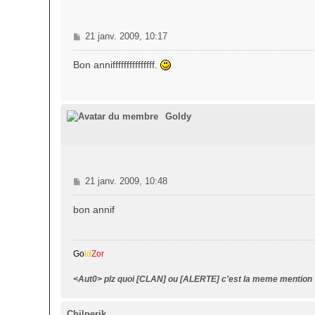
M
21 janv. 2009, 10:17
e
s
Bon annifffffffffffffff.
s
a
g
e
Goldy
M
21 janv. 2009, 10:48
e
s
bon annif
s
a
g
Go
ld
Zor
e
<Aut0> plz quoi [CLAN] ou [ALERTE] c'est la meme mention
Chilperik