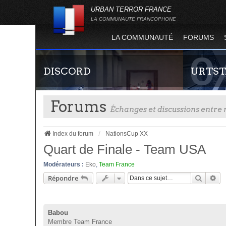
URBAN TERROR FRANCE
LA COMMUNAUTE FRANCOPHONE
LA COMMUNAUTÉ
FORUMS
DISCORD
URTST
Forums
Échanges et discussions entr
Index du forum
NationsCup XX
Quart de Finale - Team USA
Modérateurs :
Eko
,
Team France
Rejoignez-nous sur le discord Urban Terror
Statistiques
Recher
Re
Répondre
France !
totalité des
l'évolution
Terror !
Babou
Membre Team France