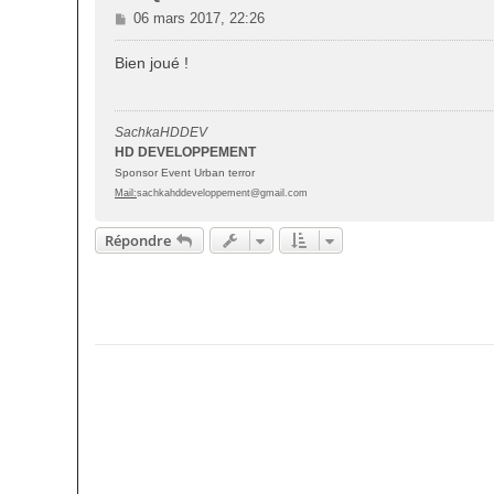
M
06 mars 2017, 22:26
e
s
Bien joué !
s
a
g
SachkaHDDEV
e
HD DEVELOPPEMENT
Sponsor Event Urban terror
Mail:
sachkahddeveloppement@gmail.com
Répondre