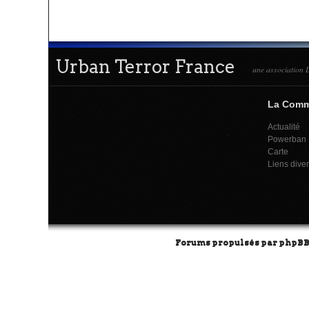
Urban Terror France
une association L
La Com
Actualité
Powerban
Carte
Liens dive
Forums propulsés par
phpB