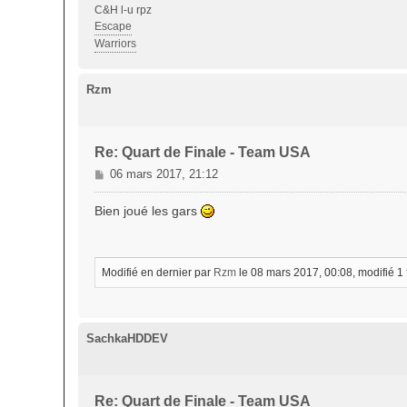
C&H l-u rpz
Escape
Warriors
Rzm
Re: Quart de Finale - Team USA
M
06 mars 2017, 21:12
e
s
Bien joué les gars
s
a
g
e
Modifié en dernier par
Rzm
le 08 mars 2017, 00:08, modifié 1 f
SachkaHDDEV
Re: Quart de Finale - Team USA