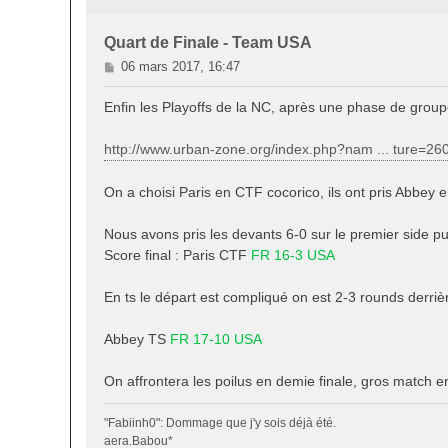
Quart de Finale - Team USA
M
06 mars 2017, 16:47
e
s
Enfin les Playoffs de la NC, après une phase de groupe 
s
a
http://www.urban-zone.org/index.php?nam ... ture=26
g
e
On a choisi Paris en CTF cocorico, ils ont pris Abbey e
Nous avons pris les devants 6-0 sur le premier side pu
Score final : Paris CTF
FR 16-3 USA
En ts le départ est compliqué on est 2-3 rounds derri
Abbey TS
FR 17-10 USA
On affrontera les poilus en demie finale, gros match 
"Fabiinh0": Dommage que j'y sois déjà été.
aera.Babou*