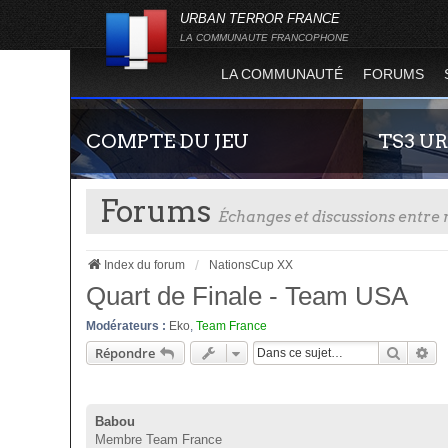
URBAN TERROR FRANCE
LA COMMUNAUTE FRANCOPHONE
LA COMMUNAUTÉ
FORUMS
COMPTE DU JEU
TS3 U
Forums
Échanges et discussions entr
Index du forum
NationsCup XX
Quart de Finale - Team USA
Modérateurs :
Eko
,
Team France
Guide rapide concernant l'inscription sur le
Envie de par
Recher
Re
Répondre
site officiel du jeu. Créez ainsi votre compte
communauté 
joueur qui permet d'être authentifié sur les
vous vous se
serveurs de jeu de la 4.2 !
Babou
Membre Team France