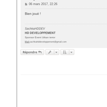
M
06 mars 2017, 22:26
e
s
Bien joué !
s
a
g
SachkaHDDEV
e
HD DEVELOPPEMENT
Sponsor Event Urban terror
Mail:
sachkahddeveloppement@gmail.com
Répondre