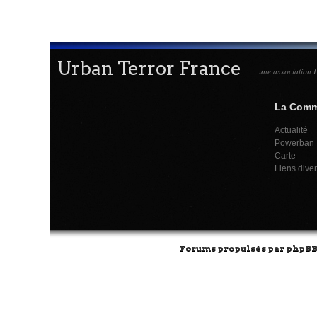
Urban Terror France
une association L
La Com
Actualité
Powerban
Carte
Liens dive
Forums propulsés par
phpB