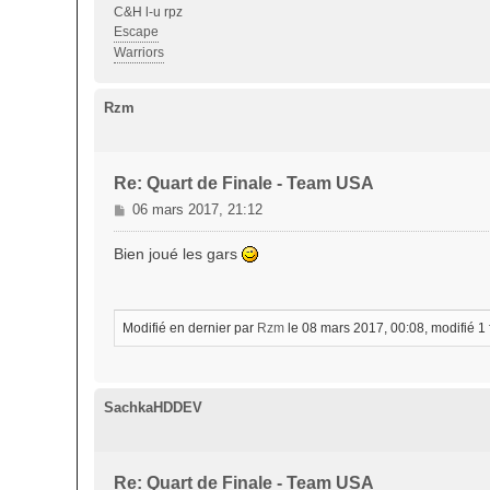
C&H l-u rpz
Escape
Warriors
Rzm
Re: Quart de Finale - Team USA
M
06 mars 2017, 21:12
e
s
Bien joué les gars
s
a
g
e
Modifié en dernier par
Rzm
le 08 mars 2017, 00:08, modifié 1 f
SachkaHDDEV
Re: Quart de Finale - Team USA