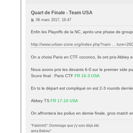
Quart de Finale - Team USA
M
06 mars 2017, 16:47
e
s
Enfin les Playoffs de la NC, après une phase de groupe 
s
a
http://www.urban-zone.org/index.php?nam ... ture=26
g
e
On a choisi Paris en CTF cocorico, ils ont pris Abbey e
Nous avons pris les devants 6-0 sur le premier side pu
Score final : Paris CTF
FR 16-3 USA
En ts le départ est compliqué on est 2-3 rounds derri
Abbey TS
FR 17-10 USA
On affrontera les poilus en demie finale, gros match 
"Fabiinh0": Dommage que j'y sois déjà été.
aera.Babou*