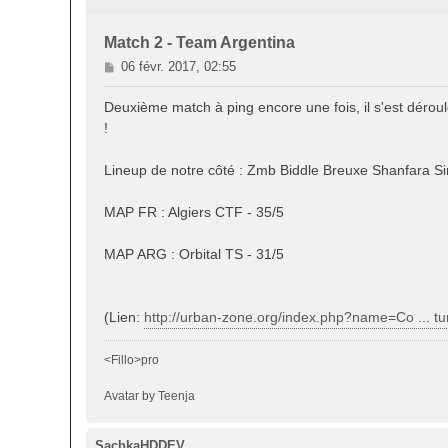
Match 2 - Team Argentina
M
06 févr. 2017, 02:55
e
s
Deuxième match à ping encore une fois, il s'est déro
s
!
a
g
Lineup de notre côté : Zmb Biddle Breuxe Shanfara S
e
MAP FR : Algiers CTF - 35/5
MAP ARG : Orbital TS - 31/5
(Lien:
http://urban-zone.org/index.php?name=Co ... t
<Fillo>pro
Avatar by Teenja
SachkaHDDEV