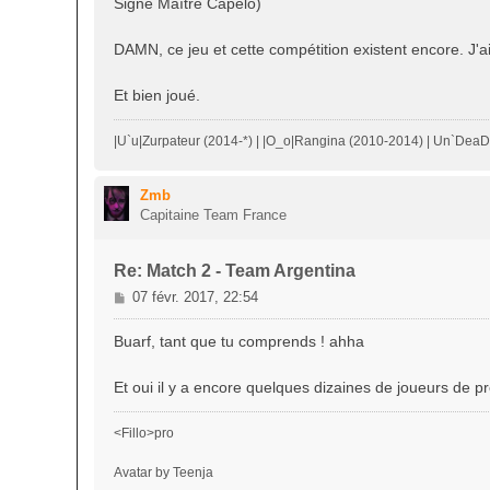
Signé Maître Capelo)
a
g
DAMN, ce jeu et cette compétition existent encore. J'a
e
Et bien joué.
|U`u|Zurpateur (2014-*) | |O_o|Rangina (2010-2014) | Un`Dea
Zmb
Capitaine Team France
Re: Match 2 - Team Argentina
M
07 févr. 2017, 22:54
e
s
Buarf, tant que tu comprends ! ahha
s
a
Et oui il y a encore quelques dizaines de joueurs de 
g
e
<Fillo>pro
Avatar by Teenja