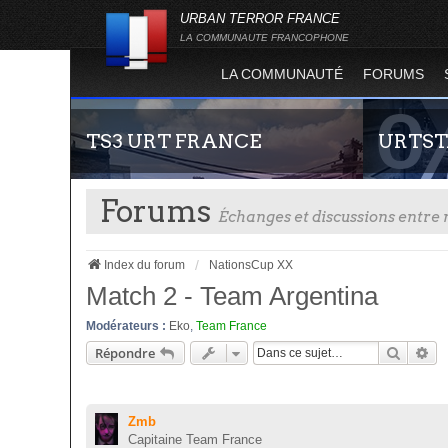
URBAN TERROR FRANCE
LA COMMUNAUTE FRANCOPHONE
LA COMMUNAUTÉ
FORUMS
TS3 URT FRANCE
URTST
Forums
Échanges et discussions entr
Index du forum
NationsCup XX
Match 2 - Team Argentina
Modérateurs :
Eko
,
Team France
Envie de parler avec les autres membres de la
Statistiques
Recher
Re
Répondre
communauté ? Alors venez vous connecter,
totalité des
vous vous sentirez moins seul !
l'évolution
Terror !
Zmb
Capitaine Team France