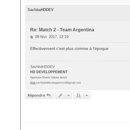
SachkaHDDEV
Re: Match 2 - Team Argentina
M
08 févr. 2017, 12:19
e
s
Effectivement c'est plus comme à l'époque
s
a
g
SachkaHDDEV
e
HD DEVELOPPEMENT
Sponsor Event Urban terror
Mail:
sachkahddeveloppement@gmail.com
Répondre