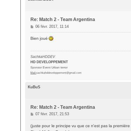
Re: Match 2 - Team Argentina
M
06 févr. 2017, 11:14
e
s
Bien joué
s
a
g
SachkaHDDEV
e
HD DEVELOPPEMENT
Sponsor Event Urban terror
Mail:
sachkahddeveloppement@gmail.com
KuBuS
Re: Match 2 - Team Argentina
M
07 févr. 2017, 21:53
e
s
(juste pour le principe vu que ce n'est pas la première f
s