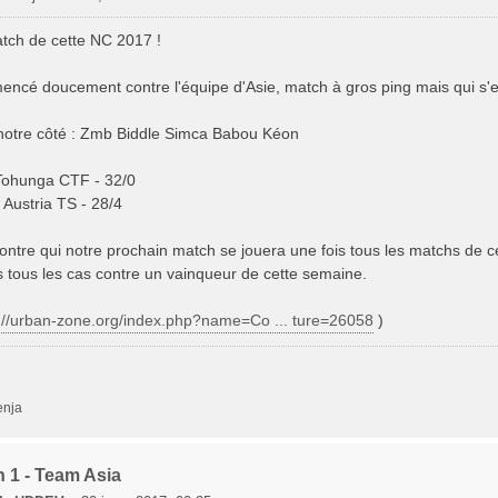
tch de cette NC 2017 !
ncé doucement contre l'équipe d'Asie, match à gros ping mais qui s'e
notre côté : Zmb Biddle Simca Babou Kéon
Tohunga CTF - 32/0
 Austria TS - 28/4
ntre qui notre prochain match se jouera une fois tous les matchs de c
s tous les cas contre un vainqueur de cette semaine.
://urban-zone.org/index.php?name=Co ... ture=26058
)
enja
 1 - Team Asia