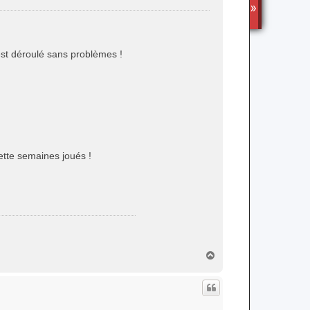
TS3
st déroulé sans problèmes !
ette semaines joués !
H
a
u
t