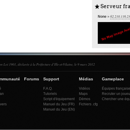
Serveur fra
S
62.210.116.2
None
»
on Loi 1901, déclarée à la Préfecture d’Ille-et-Vilaine, le 9 mars 2012
ommunauté
Forums
Support
Médias
Gameplace
é
F.A.Q.
Vidéos
Équipes français
an
Tutoriels
Maps
Recruter un joueu
Script d'équipement
Démos
Chercher une éq
ivers
Manuel du Jeu (FR)
Fichiers .cfg
Manuel du Jeu (EN)