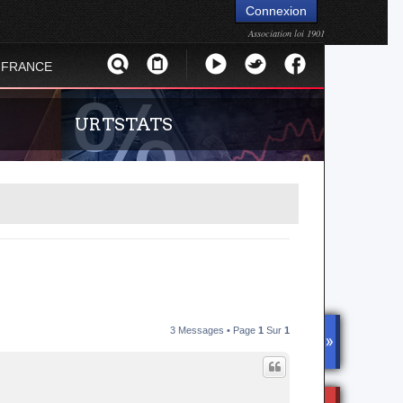
Connexion
Association loi 1901
 FRANCE
URTSTATS
ion sur le
Statistiques globales et en temps réel de la
tre compte
totalité des serveurs d'Urban Terror. Suivez
3 Messages • Page
1
Sur
1
ié sur les
l'évolution du nombre de joueurs sur Urban
DISCOR
Terror !
D