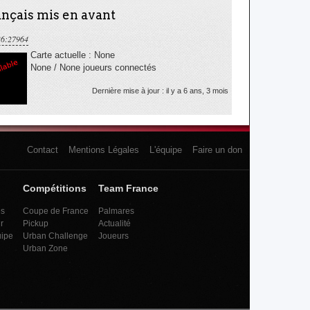
nçais mis en avant
36:27964
Carte actuelle : None
None / None joueurs connectés
Dernière mise à jour : il y a 6 ans, 3 mois
Contact
Mentions Légales
L'équipe
Faire un don
Compétitions
Team France
es
Coupe de France
Palmares
r
Pickup
Actualité
uipe
Urban Challenge
Joueurs
Urban Zone