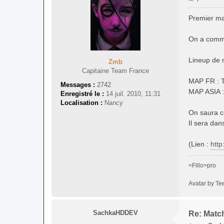
e
s
Premier ma
s
a
On a comme
g
e
Lineup de 
Zmb
Capitaine Team France
MAP FR : 
Messages :
2742
MAP ASIA :
Enregistré le :
14 juil. 2010, 11:31
Localisation :
Nancy
On saura co
Il sera dan
(Lien :
http
<Fillo>pro
Avatar by Te
SachkaHDDEV
Re: Match