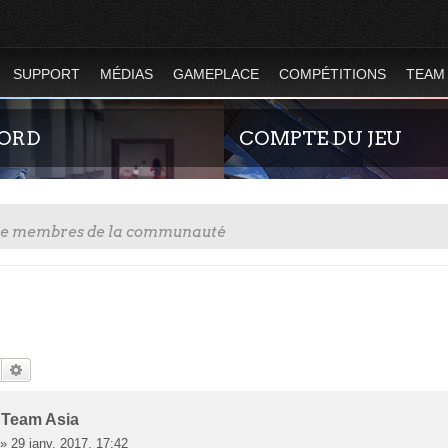
SUPPORT
MÉDIAS
GAMEPLACE
COMPÉTITIONS
TEAM
CORD
COMPTE DU JEU
tre membres de la communauté
z-nous sur le discord Urban Terror
Guide rapide concernant l'inscript
site officiel du jeu. Créez ainsi vo
Rechercher
Recherche Avancée
joueur qui permet d'être authentif
serveurs de jeu de la 4.2 !
- Team Asia
»
29 janv. 2017, 17:42