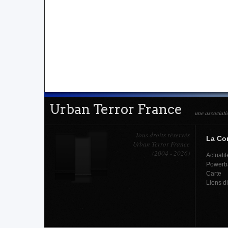
Urban Terror France
une associati
Tous droits réservés
La C
Urban Terror France
(2004 - 2026)
Actualit
Powerb
Carte
Liens d