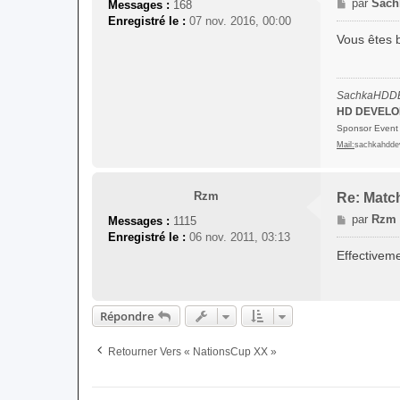
M
par
Sac
Messages :
168
e
Enregistré le :
07 nov. 2016, 00:00
s
Vous êtes 
s
a
g
SachkaHDD
e
HD DEVEL
Sponsor Event 
Mail:
sachkahdde
Rzm
Re: Match
M
par
Rzm
Messages :
1115
e
Enregistré le :
06 nov. 2011, 03:13
s
Effectivem
s
a
g
e
Répondre
Retourner Vers « NationsCup XX »