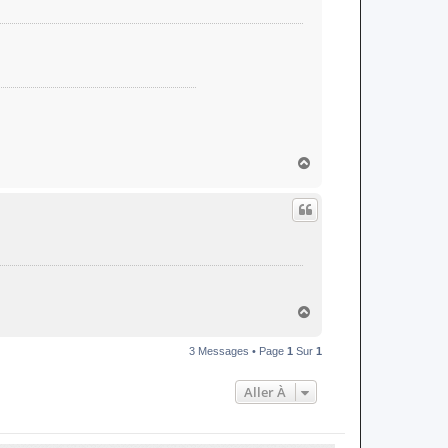
H
a
u
t
H
a
u
3 Messages • Page
1
Sur
1
t
Aller À