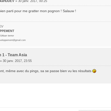
hkaHDDEV
»
30 janv. 2017, 00:25
bien parti pour me gratter mon pognon ! Salauw !
EV
OPPEMENT
Urban terror
veloppement@gmail.com
 1 - Team Asia
»
30 janv. 2017, 23:55
ent, même avec du pings, sa se passe bien vu les résultats