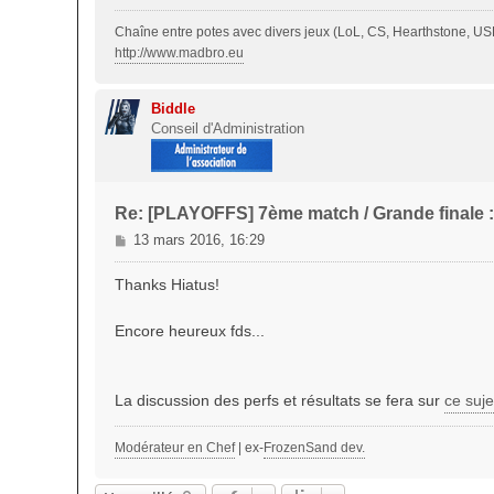
g
Chaîne entre potes avec divers jeux (LoL, CS, Hearthstone, USF
e
http://www.madbro.eu
Biddle
Conseil d'Administration
Re: [PLAYOFFS] 7ème match / Grande finale 
M
13 mars 2016, 16:29
e
s
Thanks Hiatus!
s
a
Encore heureux fds...
g
e
La discussion des perfs et résultats se fera sur
ce suje
Modérateur en Chef
| ex-
FrozenSand dev.