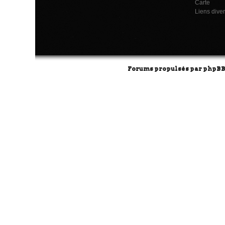
Carte
Liens dive
Forums propulsés par
phpB