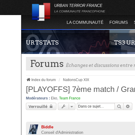
URBAN TERROR FRANCE
LA COMMUNAUTE FRANCOPHONE
LA COMMUNAUTÉ
FORUMS
URTSTATS
TS3 U
Forums
Échanges et discussions entr
Index du forum
NationsCup XIX
[PLAYOFFS] 7ème match / Grand
Modérateurs :
Eko
,
Team France
Statistiques globales et en temps réel de la
Envie de par
Recher
Re
Verrouillé
totalité des serveurs d'Urban Terror. Suivez
communauté 
l'évolution du nombre de joueurs sur Urban
vous vous se
Terror !
Biddle
Conseil d'Administration