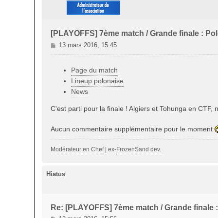
[PLAYOFFS] 7ème match / Grande finale : Po
M
13 mars 2016, 15:45
e
s
Page du match
s
a
Lineup polonaise
g
News
e
C'est parti pour la finale ! Algiers et Tohunga en CTF,
Aucun commentaire supplémentaire pour le moment
Modérateur en Chef
| ex-
FrozenSand dev.
Hiatus
Re: [PLAYOFFS] 7ème match / Grande finale 