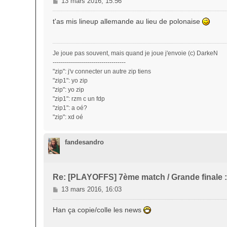
M
13 mars 2016, 15:56
e
s
t'as mis lineup allemande au lieu de polonaise
s
a
g
Je joue pas souvent, mais quand je joue j'envoie (c) DarkeN
e
------------------------------------
"zip": j'v connecter un autre zip tiens
"zip1": yo zip
"zip": yo zip
"zip1": rzm c un fdp
"zip1": a oé?
"zip": xd oé
fandesandro
Re: [PLAYOFFS] 7ème match / Grande finale 
M
13 mars 2016, 16:03
e
s
Han ça copie/colle les news
s
a