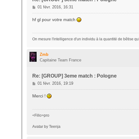
M
01 févr. 2016, 16:31
e
s
hf gl pour votre match
s
a
g
On mesure l'intelligence d'un individu à la quantité de bêtise qu'il
e
Zmb
Capitaine Team France
Re: [GROUP] 3eme match : Pologne
M
01 févr. 2016, 19:19
e
s
Merci !
s
a
g
<Fillo>pro
e
Avatar by Teenja