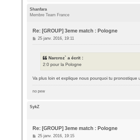
Shanfara
Membre Team France
Re: [GROUP] 3eme match : Pologne
M
25 janv. 2016, 19:11
e
s
s
Narcroz` a écrit :
a
2:0 pour la Pologne
g
e
Va plus loin et explique nous pourquoi tu pronostique u
no pew
SykZ
Re: [GROUP] 3eme match : Pologne
M
25 janv. 2016, 19:15