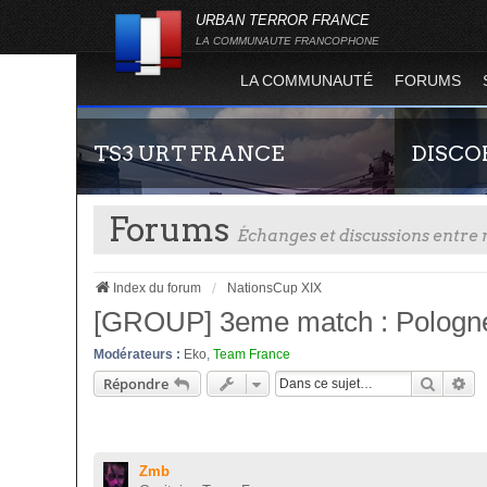
URBAN TERROR FRANCE
LA COMMUNAUTE FRANCOPHONE
LA COMMUNAUTÉ
FORUMS
TS3 URT FRANCE
DISCO
Forums
Échanges et discussions entr
Index du forum
NationsCup XIX
[GROUP] 3eme match : Pologn
Modérateurs :
Eko
,
Team France
Envie de parler avec les autres membres de la
Rejoignez-n
Recher
Re
Répondre
communauté ? Alors venez vous connecter,
France !
vous vous sentirez moins seul !
Zmb