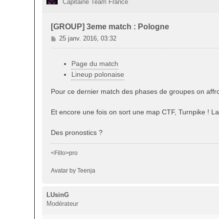
Capitaine Team France
[GROUP] 3eme match : Pologne
M
25 janv. 2016, 03:32
e
s
Page du match
s
a
Lineup polonaise
g
e
Pour ce dernier match des phases de groupes on affro
Et encore une fois on sort une map CTF, Turnpike ! 
Des pronostics ?
<Fillo>pro
Avatar by Teenja
LUsinG
Modérateur