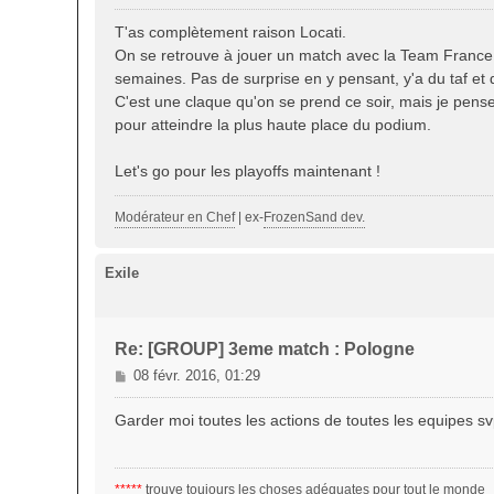
e
s
T'as complètement raison Locati.
s
On se retrouve à jouer un match avec la Team France où
a
semaines. Pas de surprise en y pensant, y'a du taf et 
g
C'est une claque qu'on se prend ce soir, mais je pense q
e
pour atteindre la plus haute place du podium.
Let's go pour les playoffs maintenant !
Modérateur en Chef
| ex-
FrozenSand dev.
Exile
Re: [GROUP] 3eme match : Pologne
M
08 févr. 2016, 01:29
e
s
Garder moi toutes les actions de toutes les equipes svp.
s
a
g
*****
trouve toujours les choses adéquates pour tout le monde
e