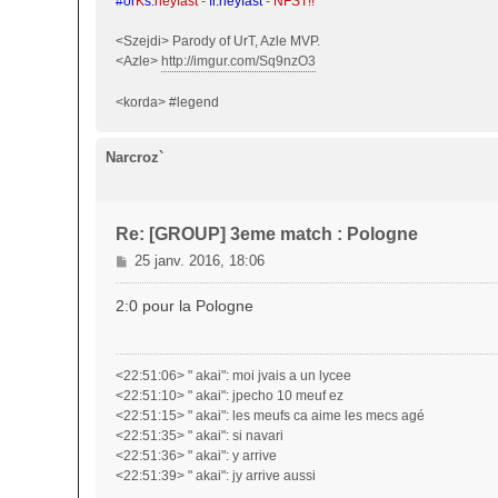
#or
K
s.
neyfast
-
fr.neyfast
-
NFST!!
<Szejdi> Parody of UrT, Azle MVP.
<Azle>
http://imgur.com/Sq9nzO3
<korda> #legend
Narcroz`
Re: [GROUP] 3eme match : Pologne
M
25 janv. 2016, 18:06
e
s
2:0 pour la Pologne
s
a
g
<22:51:06> " akai": moi jvais a un lycee
e
<22:51:10> " akai": jpecho 10 meuf ez
<22:51:15> " akai": les meufs ca aime les mecs agé
<22:51:35> " akai": si navari
<22:51:36> " akai": y arrive
<22:51:39> " akai": jy arrive aussi