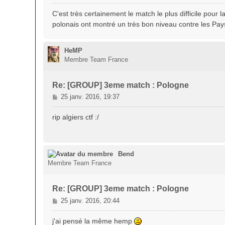
e
s
C'est très certainement le match le plus difficile pour 
s
polonais ont montré un très bon niveau contre les Pays
a
g
e
HeMP
Membre Team France
Re: [GROUP] 3eme match : Pologne
M
25 janv. 2016, 19:37
e
s
rip algiers ctf :/
s
a
g
e
Bend
Membre Team France
Re: [GROUP] 3eme match : Pologne
M
25 janv. 2016, 20:44
e
s
j'ai pensé la même hemp