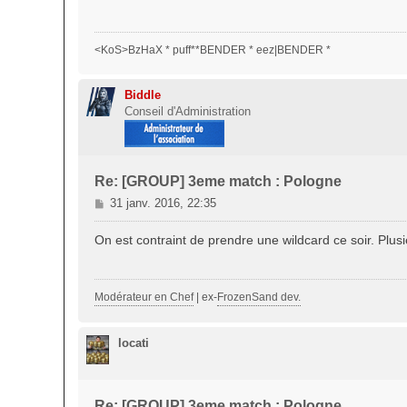
s
a
g
<KoS>BzHaX * puff**BENDER * eez|BENDER *
e
Biddle
Conseil d'Administration
Re: [GROUP] 3eme match : Pologne
M
31 janv. 2016, 22:35
e
s
On est contraint de prendre une wildcard ce soir. Plus
s
a
g
Modérateur en Chef
| ex-
FrozenSand dev.
e
locati
Re: [GROUP] 3eme match : Pologne