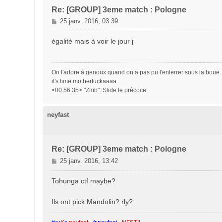
Re: [GROUP] 3eme match : Pologne
M
25 janv. 2016, 03:39
e
s
égalité mais à voir le jour j
s
a
g
On l'adore à genoux quand on a pas pu l'enterrer sous la boue.
e
it's time motherfuckaaaa
<00:56:35> "Zmb": Slide le précoce
neyfast
Re: [GROUP] 3eme match : Pologne
M
25 janv. 2016, 13:42
e
s
Tohunga ctf maybe?
s
a
Ils ont pick Mandolin? rly?
g
e