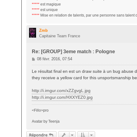
*****
est magique
*****
est unique
*****
Mise en relation de talents, par une personne sans talent
Zmb
Capitaine Team France
Re: [GROUP] 3eme match : Pologne
M
08 févr. 2016, 07:54
e
s
Le résultat final en est un draw suite à un bug abuse de
s
they receive a yellow card for this unsportsmanship be
a
g
http://i.imgur.com/xZZgvgL.jpg
e
http://i.imgur.com/HXXYEZ0.jpg
<Fillo>pro
Avatar by Teenja
Répondre