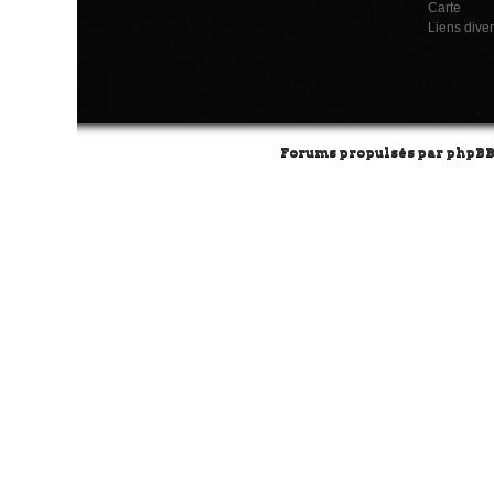
Carte
Liens dive
Forums propulsés par
phpB