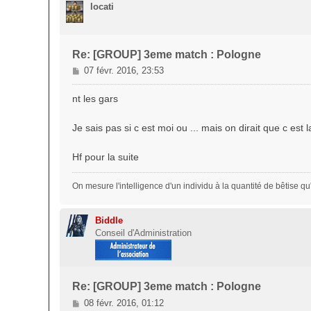
locati
Re: [GROUP] 3eme match : Pologne
M
07 févr. 2016, 23:53
e
s
nt les gars
s
a
Je sais pas si c est moi ou ... mais on dirait que c es
g
e
Hf pour la suite
On mesure l'intelligence d'un individu à la quantité de bêtise qu'il
Biddle
Conseil d'Administration
Re: [GROUP] 3eme match : Pologne
M
08 févr. 2016, 01:12