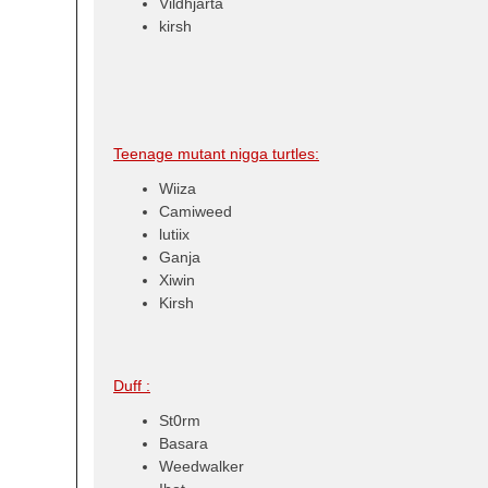
Vildhjarta
kirsh
Teenage mutant nigga turtles:
Wiiza
Camiweed
lutiix
Ganja
Xiwin
Kirsh
Duff :
St0rm
Basara
Weedwalker