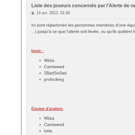
Liste des joueurs concernés par l'Alerte de r
M
14 avr. 2013, 01:04
e
s
Ici sont répertoriés les personnes membres d'une équi
s
...) jusqu'à ce que l'alerte soit levée, ou qu'ils quitt
a
g
e
bqzic :
Wiiza
Camiweed
2BadSoSad
profocking
Equipe d'arabes:
Wiiza
Camiweed
lutiix