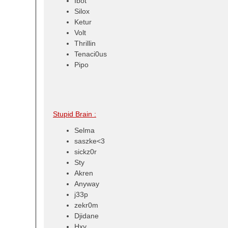
Ibot
Silox
Ketur
Volt
Thrillin
Tenaci0us
Pipo
Stupid Brain :
Selma
saszke<3
sickz0r
Sty
Akren
Anyway
j33p
zekr0m
Djidane
Hxy