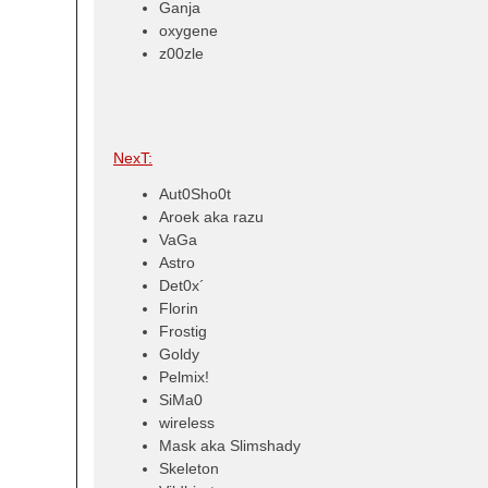
Ganja
oxygene
z00zle
NexT:
Aut0Sho0t
Aroek aka razu
VaGa
Astro
Det0x´
Florin
Frostig
Goldy
Pelmix!
SiMa0
wireless
Mask aka Slimshady
Skeleton