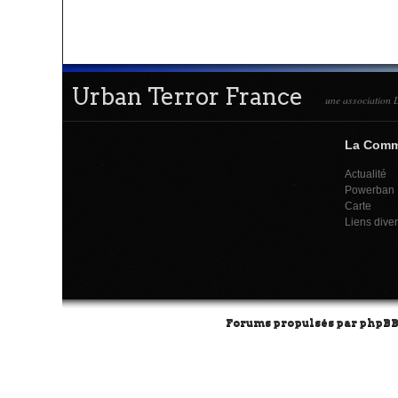
Urban Terror France
une association L
La Com
Actualité
Powerban
Carte
Liens dive
Forums propulsés par
phpB