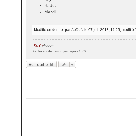
Haduz
Mastii
Modifié en dernier par
AeDeN
le 07 juil. 2013, 16:25, modifié 1
<KoS>
Aeden
Distributeur de damouges depuis 2009
Verrouillé