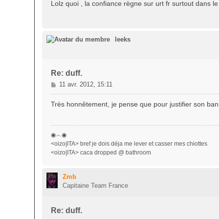
s
Lolz quoi , la confiance règne sur urt fr surtout dans le 
s
a
g
e
leeks
Re: duff.
M
11 avr. 2012, 15:11
e
s
Très honnêtement, je pense que pour justifier son ban 
s
a
g
◉︵◉
e
<oizo|ITA> bref je dois déja me lever et casser mes chiottes
<oizo|ITA> caca dropped @ bathroom
Zmb
Capitaine Team France
Re: duff.