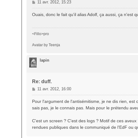
M
11 avr. 2012, 15:23
e
s
Ouais, donc le fait qu'il alias Adolf, ça aussi, ça n'es
s
a
g
<Fillo>pro
e
Avatar by Teenja
lapin
Re: duff.
M
11 avr. 2012, 16:00
e
s
Pour l'argument de l'antisémitisme, je ne dis rien, est c
s
sais pas, je le connais pas. Mais pour le prétendu aveu d
a
g
C'est un screen ? C'est des logs ? Motif de ces aveux
e
rendues publiques dans le communiqué de l'EdF ou qu