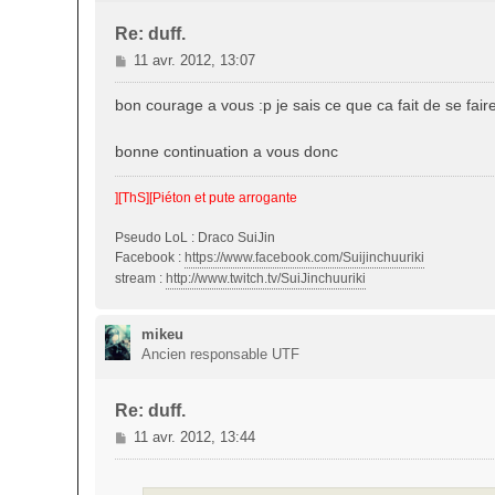
Re: duff.
M
11 avr. 2012, 13:07
e
s
bon courage a vous :p je sais ce que ca fait de se fa
s
a
bonne continuation a vous donc
g
e
][ThS][Piéton et pute arrogante
Pseudo LoL : Draco SuiJin
Facebook :
https://www.facebook.com/Suijinchuuriki
stream :
http://www.twitch.tv/SuiJinchuuriki
mikeu
Ancien responsable UTF
Re: duff.
M
11 avr. 2012, 13:44
e
s