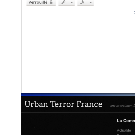
Verrouillé
Urban Terror France
une association L
La Com
Actualité