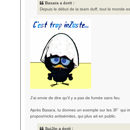
s
Basara a écrit :
a
Depuis le début de la team duff, tout le monde e
g
e
J'ai envie de dire qu'il y a pas de fumée sans feu.
Après Basara, tu donnes un exemple sur les 3F` qui insu
propos/nicks antisémites, qui plus ait en public.
SuiJin a écrit :