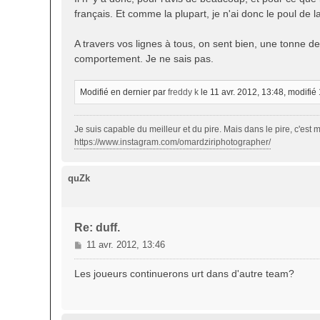
e
français. Et comme la plupart, je n'ai donc le poul de
A travers vos lignes à tous, on sent bien, une tonne de 
comportement. Je ne sais pas.
Modifié en dernier par
freddy k
le 11 avr. 2012, 13:48, modifié 1
Je suis capable du meilleur et du pire. Mais dans le pire, c'est m
https://www.instagram.com/omardziriphotographer/
quZk
Re: duff.
M
11 avr. 2012, 13:46
e
s
Les joueurs continuerons urt dans d'autre team?
s
a
g