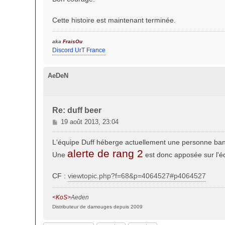
a
g
Cette histoire est maintenant terminée.
e
aka
FraisOu
Discord UrT France
AeDeN
Re: duff beer
M
19 août 2013, 23:04
e
s
L'équipe Duff héberge actuellement une personne banni
s
alerte de rang 2
Une
est donc apposée sur l'éq
a
g
CF :
e
viewtopic.php?f=68&p=4064527#p4064527
<KoS>
Aeden
Distributeur de damouges depuis 2009