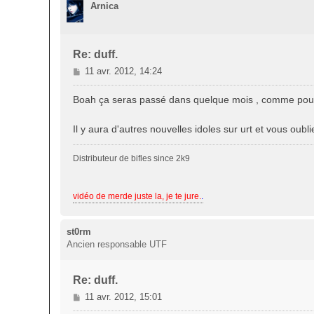
e
Arnica
Re: duff.
M
11 avr. 2012, 14:24
e
s
Boah ça seras passé dans quelque mois , comme pour les
s
a
Il y aura d'autres nouvelles idoles sur urt et vous oubl
g
e
Distributeur de bifles since 2k9
vidéo de merde juste la, je te jure.
.
st0rm
Ancien responsable UTF
Re: duff.
M
11 avr. 2012, 15:01
e