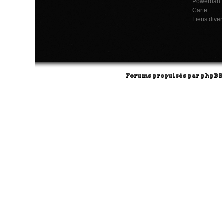
Powerban
Carte
Liens dive
Forums propulsés par
phpB