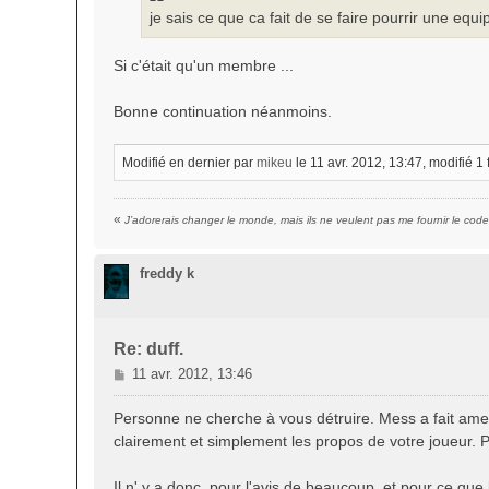
je sais ce que ca fait de se faire pourrir une eq
Si c'était qu'un membre ...
Bonne continuation néanmoins.
Modifié en dernier par
mikeu
le 11 avr. 2012, 13:47, modifié 1 f
«
J’adorerais changer le monde, mais ils ne veulent pas me fournir le code
freddy k
Re: duff.
M
11 avr. 2012, 13:46
e
s
Personne ne cherche à vous détruire. Mess a fait amend
s
clairement et simplement les propos de votre joueur. Po
a
g
Il n' y a donc, pour l'avis de beaucoup, et pour ce qu