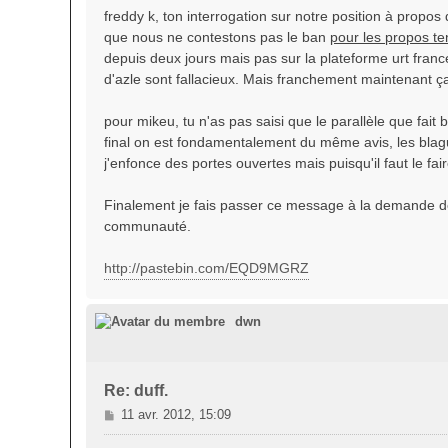
s
freddy k, ton interrogation sur notre position à propos 
s
que nous ne contestons pas le ban
pour les propos ten
a
depuis deux jours mais pas sur la plateforme urt franc
g
d'azle sont fallacieux. Mais franchement maintenant ça
e
pour mikeu, tu n'as pas saisi que le parallèle que fai
final on est fondamentalement du même avis, les blagu
j'enfonce des portes ouvertes mais puisqu'il faut le fair
Finalement je fais passer ce message à la demande de thr
communauté.
http://pastebin.com/EQD9MGRZ
dwn
Re: duff.
M
11 avr. 2012, 15:09
e