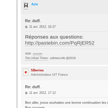
Azle
Re: duff.
M
11 avr. 2012, 16:27
e
s
Réponses aux questions:
s
http://pastebin.com/PqRjER52
a
g
e
Azle
-
youtube
The Urban Times
- urtimes.info @2018
SBerries
Administrateur UrT France
Re: duff.
M
11 avr. 2012, 17:12
e
s
Bon aller, jvous souhaites une bonne continuation les
s
Bon courage.