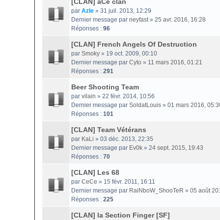
[CLAN] aCe clan
par
Azle
» 31 juil. 2013, 12:29
Dernier message par
neyfast
»
25 avr. 2016, 16:28
Réponses :
96
[CLAN] French Angels Of Destruction
par
Smoky
» 19 oct. 2009, 00:10
Dernier message par
Cyto
»
11 mars 2016, 01:21
Réponses :
291
Beer Shooting Team
par
vilain
» 22 févr. 2014, 10:56
Dernier message par
SoldatLouis
»
01 mars 2016, 05:3
Réponses :
101
[CLAN] Team Vétérans
par
KaLi
» 03 déc. 2013, 22:35
Dernier message par
Ev0k
»
24 sept. 2015, 19:43
Réponses :
70
[CLAN] Les 68
par
CeCe
» 15 févr. 2011, 16:11
Dernier message par
RaiNboW_ShooTeR
»
05 août 20
Réponses :
225
[CLAN] la Section Finger [SF]