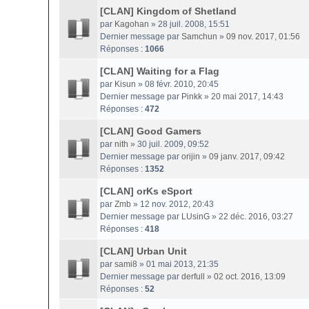
[CLAN] Kingdom of Shetland
par
Kagohan
» 28 juil. 2008, 15:51
Dernier message par
Samchun
»
09 nov. 2017, 01:56
Réponses :
1066
[CLAN] Waiting for a Flag
par
Kisun
» 08 févr. 2010, 20:45
Dernier message par
Pinkk
»
20 mai 2017, 14:43
Réponses :
472
[CLAN] Good Gamers
par
nith
» 30 juil. 2009, 09:52
Dernier message par
orijin
»
09 janv. 2017, 09:42
Réponses :
1352
[CLAN] orKs eSport
par
Zmb
» 12 nov. 2012, 20:43
Dernier message par
LUsinG
»
22 déc. 2016, 03:27
Réponses :
418
[CLAN] Urban Unit
par
sami8
» 01 mai 2013, 21:35
Dernier message par
derfull
»
02 oct. 2016, 13:09
Réponses :
52