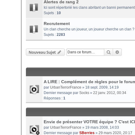
Alertes de rang 2
Ici sont répertorié les clans abritant un banni permanent 
Sujets :
10
Recrutement
Un clan cherche un joueur, un joueur cherche un clan ? 
Sujets :
2283
Rechercher
Recherc
Nouveau Sujet
A LIRE : Complément de règles pour le foru
par
UrbanTerrorFrance
» 18 sept. 2009, 14:19
Dernier message par
Socks
»
22 janv. 2012, 00:34
Réponses :
1
Envie de présenter VOTRE équipe ? C'est ICI
par
UrbanTerrorFrance
» 19 mars 2008, 14:03
Dernier message par
SBerries
»
29 mars 2020, 20:17