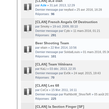
[CLAN] aCe clan
par
Azle
» 31 juil. 2013, 12:29
Dernier message par
neyfast
»
25 avr. 2016, 16:28
Réponses :
96
[CLAN] French Angels Of Destruction
par
Smoky
» 19 oct. 2009, 00:10
Dernier message par
Cyto
»
11 mars 2016, 01:21
Réponses :
291
Beer Shooting Team
par
vilain
» 22 févr. 2014, 10:56
Dernier message par
SoldatLouis
»
01 mars 2016, 05:3
Réponses :
101
[CLAN] Team Vétérans
par
KaLi
» 03 déc. 2013, 22:35
Dernier message par
Ev0k
»
24 sept. 2015, 19:43
Réponses :
70
[CLAN] Les 68
par
CeCe
» 15 févr. 2011, 16:11
Dernier message par
RaiNboW_ShooTeR
»
05 août 20
Réponses :
225
[CLAN] la Section Finger [SF]