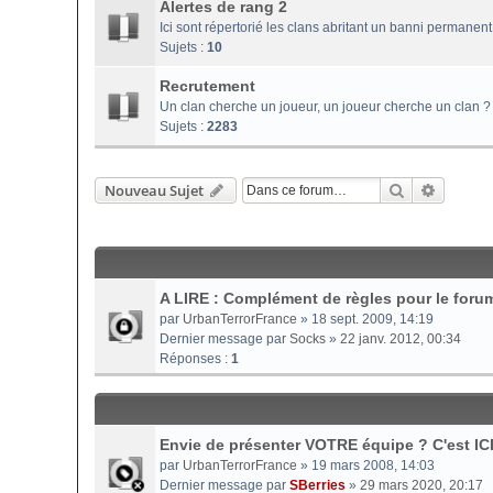
Alertes de rang 2
Ici sont répertorié les clans abritant un banni permanent 
Sujets :
10
Recrutement
Un clan cherche un joueur, un joueur cherche un clan ? 
Sujets :
2283
Rechercher
Recherc
Nouveau Sujet
A LIRE : Complément de règles pour le foru
par
UrbanTerrorFrance
» 18 sept. 2009, 14:19
Dernier message par
Socks
»
22 janv. 2012, 00:34
Réponses :
1
Envie de présenter VOTRE équipe ? C'est ICI
par
UrbanTerrorFrance
» 19 mars 2008, 14:03
Dernier message par
SBerries
»
29 mars 2020, 20:17