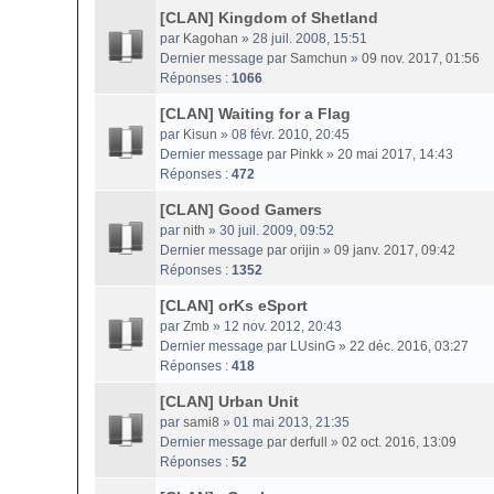
[CLAN] Kingdom of Shetland
par
Kagohan
» 28 juil. 2008, 15:51
Dernier message par
Samchun
»
09 nov. 2017, 01:56
Réponses :
1066
[CLAN] Waiting for a Flag
par
Kisun
» 08 févr. 2010, 20:45
Dernier message par
Pinkk
»
20 mai 2017, 14:43
Réponses :
472
[CLAN] Good Gamers
par
nith
» 30 juil. 2009, 09:52
Dernier message par
orijin
»
09 janv. 2017, 09:42
Réponses :
1352
[CLAN] orKs eSport
par
Zmb
» 12 nov. 2012, 20:43
Dernier message par
LUsinG
»
22 déc. 2016, 03:27
Réponses :
418
[CLAN] Urban Unit
par
sami8
» 01 mai 2013, 21:35
Dernier message par
derfull
»
02 oct. 2016, 13:09
Réponses :
52