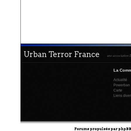
Urban Terror France
une association L
La Com
Actualité
Powerban
Carte
Liens dive
Forums propulsés par
phpB