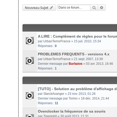
Rechercher
Recherc
Nouveau Sujet
A LIRE : Complément de règles pour le forum
par
UrbanTerrorFrance
» 15 juil. 2010, 15:34
Réponses :
0
PROBLEMES FREQUENTS - versions 4.x
par
UrbanTerrorFrance
» 21 sept. 2007, 13:39
Dernier message par
Barbatos
»
03 avr. 2013, 16:46
Réponses :
1
[TUTO] - Solution au problème d'affichage de
par
StarckAvanger
» 23 nov. 2013, 01:26
Dernier message par
Torino
»
18 déc. 2014, 21:44
Réponses :
11
Overclocker la fréquence de sa souris
par
Tigerinh0
» 30 août 2013, 21:31