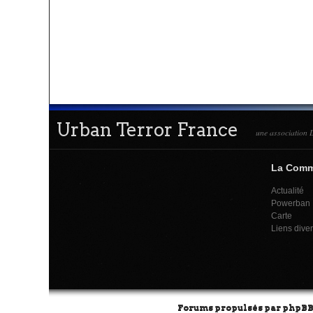
Urban Terror France
une association L
La Com
Actualité
Powerban
Carte
Liens dive
Forums propulsés par
phpB