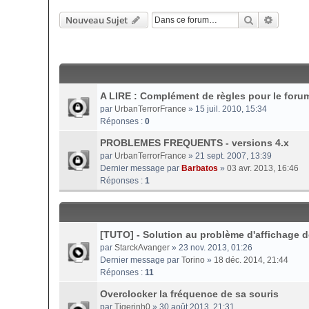
Rechercher
Recherc
Nouveau Sujet
A LIRE : Complément de règles pour le forum
par
UrbanTerrorFrance
» 15 juil. 2010, 15:34
Réponses :
0
PROBLEMES FREQUENTS - versions 4.x
par
UrbanTerrorFrance
» 21 sept. 2007, 13:39
Dernier message par
Barbatos
»
03 avr. 2013, 16:46
Réponses :
1
[TUTO] - Solution au problème d'affichage de
par
StarckAvanger
» 23 nov. 2013, 01:26
Dernier message par
Torino
»
18 déc. 2014, 21:44
Réponses :
11
Overclocker la fréquence de sa souris
par
Tigerinh0
» 30 août 2013, 21:31