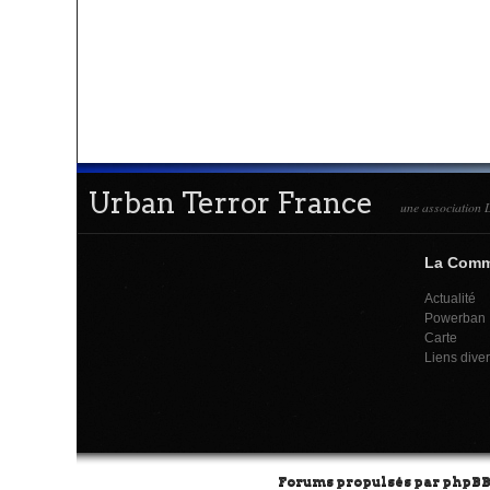
Urban Terror France
une association L
La Com
Actualité
Powerban
Carte
Liens dive
Forums propulsés par
phpB