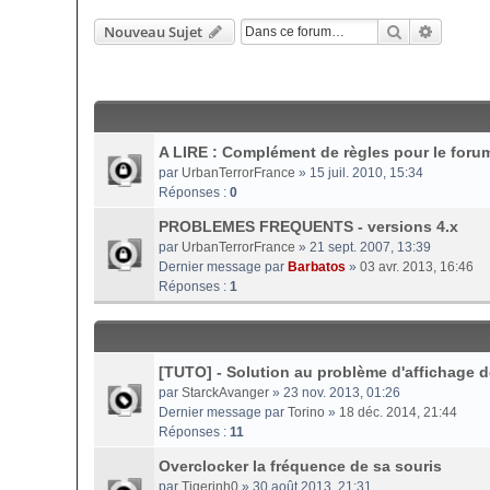
Rechercher
Recherc
Nouveau Sujet
A LIRE : Complément de règles pour le forum
par
UrbanTerrorFrance
» 15 juil. 2010, 15:34
Réponses :
0
PROBLEMES FREQUENTS - versions 4.x
par
UrbanTerrorFrance
» 21 sept. 2007, 13:39
Dernier message par
Barbatos
»
03 avr. 2013, 16:46
Réponses :
1
[TUTO] - Solution au problème d'affichage de
par
StarckAvanger
» 23 nov. 2013, 01:26
Dernier message par
Torino
»
18 déc. 2014, 21:44
Réponses :
11
Overclocker la fréquence de sa souris
par
Tigerinh0
» 30 août 2013, 21:31