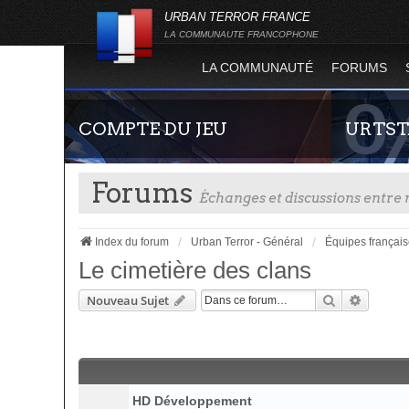
URBAN TERROR FRANCE
LA COMMUNAUTE FRANCOPHONE
LA COMMUNAUTÉ
FORUMS
COMPTE DU JEU
URTST
Forums
Échanges et discussions entr
Index du forum
Urban Terror - Général
Équipes françai
Le cimetière des clans
Rechercher
Recherc
Nouveau Sujet
Guide rapide concernant l'inscription sur le
Statistiques
site officiel du jeu. Créez ainsi votre compte
totalité des
joueur qui permet d'être authentifié sur les
l'évolution
serveurs de jeu de la 4.2 !
Terror !
HD Développement