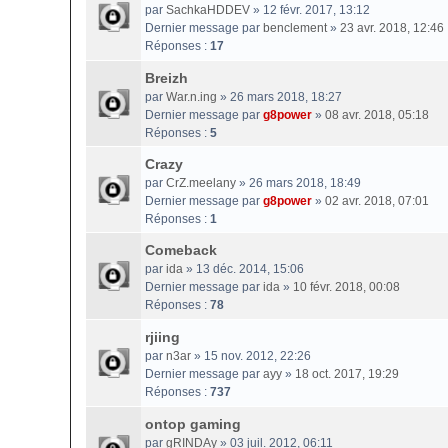
par
SachkaHDDEV
» 12 févr. 2017, 13:12
Dernier message par
benclement
»
23 avr. 2018, 12:46
Réponses :
17
Breizh
par
War.n.ing
» 26 mars 2018, 18:27
Dernier message par
g8power
»
08 avr. 2018, 05:18
Réponses :
5
Crazy
par
CrZ.meelany
» 26 mars 2018, 18:49
Dernier message par
g8power
»
02 avr. 2018, 07:01
Réponses :
1
Comeback
par
ida
» 13 déc. 2014, 15:06
Dernier message par
ida
»
10 févr. 2018, 00:08
Réponses :
78
rjiing
par
n3ar
» 15 nov. 2012, 22:26
Dernier message par
ayy
»
18 oct. 2017, 19:29
Réponses :
737
ontop gaming
par
gRINDAy
» 03 juil. 2012, 06:11