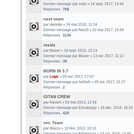
Dernier message par
orijin
»
16 sept. 2017, 13:44
Réponses :
768
next team
par
skeletje
» 24 mai 2010, 11:24
Dernier message par
Necr0
»
02 mai 2017, 15:56
Réponses :
1136
stealz
par
Blazer
» 16 sept. 2015, 23:14
Dernier message par
Blazer
»
13 avr. 2017, 11:12
Réponses :
39
BORN IN 3.7
par
Logic
» 03 avr. 2017, 17:07
Dernier message par
AeDeN
»
05 avr. 2017, 21:27
Réponses :
2
GITAN CREW
par
Navarii
» 03 mai 2013, 12:58
Dernier message par
Encubeyyy
»
26 déc. 2016, 16:10
Réponses :
420
vnr. Team
par
Waccy
» 10 févr. 2013, 18:13
Dernier message par
ElDemaaa
»
13 oct. 2016, 14:46