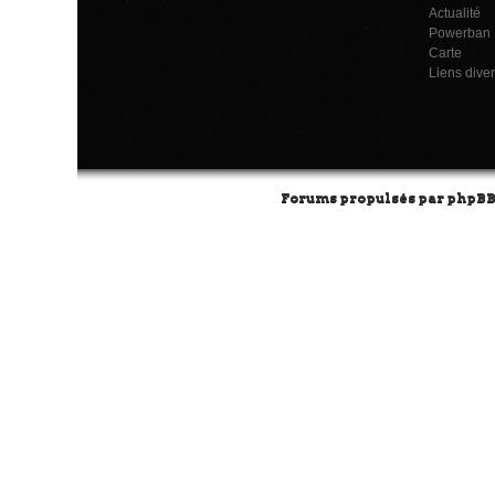
Actualité
Powerban
Carte
Liens dive
Forums propulsés par
phpB