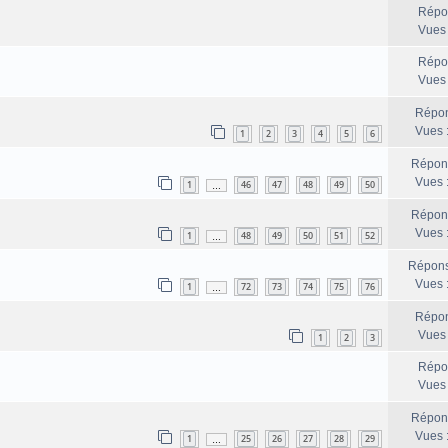
Répo
Vues
Répo
Vues
Répon
Vues 
1
2
3
4
5
6
Répon
Vues 
1
46
47
48
49
50
…
Répon
Vues 
1
48
49
50
51
52
…
Répons
Vues 
1
72
73
74
75
76
…
Répon
Vues
1
2
3
Répo
Vues
Répon
Vues 
1
25
26
27
28
29
…