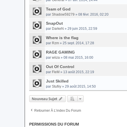
par
General
» 07 avr. 2014, 14:44
Team of God
par
Shadow59279
» 08 févr. 2016, 02:20
SnapOut
par
DarkeN
» 29 juin 2015, 22:59
Where is the flag
par
Rzm
» 25 sept. 2014, 17:28
RAGE GAMING
par
wiiza
» 08 mai 2015, 16:00
Out Of Control
par
FleM
» 13 août 2015, 22:19
Just Skilled
par
Stufiiy
» 29 août 2015, 14:50
Nouveau Sujet
Retourner À L’index Du Forum
PERMISSIONS DU FORUM