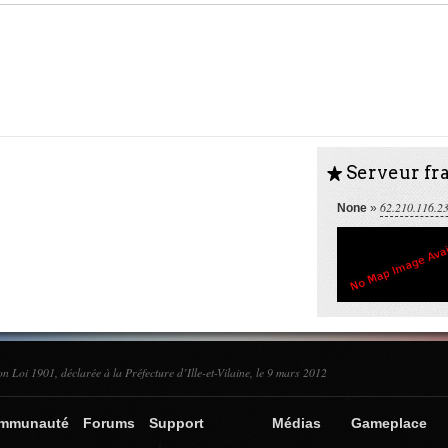
Serveur fra
S
62.210.116.2
None
»
on Loi 1901, déclarée à la Préfecture d’Ille-et-Vilaine, le 9 mars 2012
ommunauté
Forums
Support
Médias
Gameplace