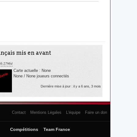
nçais mis en avant
36:27964
Carte actuelle : None
None / None joueurs connectés
Dernière mise à jour : il y a 6 ans, 3 mois
Contact
Mentions Légales
L'équipe
Faire un don
Compétitions
Team France