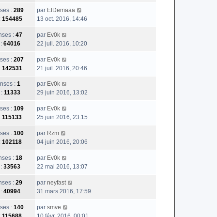
ses :
289
par
ElDemaaa
:
154485
13 oct. 2016, 14:46
ses :
47
par
Ev0k
 :
64016
22 juil. 2016, 10:20
ses :
207
par
Ev0k
:
142531
21 juil. 2016, 20:46
nses :
1
par
Ev0k
 :
11333
29 juin 2016, 13:02
ses :
109
par
Ev0k
:
115133
25 juin 2016, 23:15
ses :
100
par
Rzm
:
102118
04 juin 2016, 20:06
ses :
18
par
Ev0k
 :
33563
22 mai 2016, 13:07
ses :
29
par
neyfast
 :
40994
31 mars 2016, 17:59
ses :
140
par
smve
:
115688
10 févr. 2016, 00:01