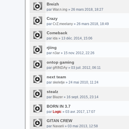
Breizh
par
War.n.ing
» 26 mars 2018, 18:27
Crazy
par
CrZ.meelany
» 26 mars 2018, 18:49
Comeback
par
ida
» 13 déc. 2014, 15:06
rjiing
par
n3ar
» 15 nov. 2012, 22:26
ontop gaming
par
gRINDAy
» 03 juil. 2012, 06:11
next team
par
skeletje
» 24 mai 2010, 11:24
stealz
par
Blazer
» 16 sept. 2015, 23:14
BORN IN 3.7
par
Logic
» 03 avr. 2017, 17:07
GITAN CREW
par
Navarii
» 03 mai 2013, 12:58