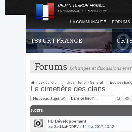
URBAN TERROR FRANCE
LA COMMUNAUTE FRANCOPHONE
LA COMMUNAUTÉ
FORUMS
TS3 URT FRANCE
URT
Forums
Échanges et discussions en
Index du forum
Urban Terror - Général
Équipes fran
Le cimetière des clans
Reche
R
Nouveau Sujet
Envie de parler avec les autres membres de la
Statistiq
communauté ? Alors venez vous connecter,
totalité 
vous vous sentirez moins seul !
l'évolut
SUJETS
Terror !
HD Développement
par
SachkaHDDEV
» 12 févr. 2017, 13:12