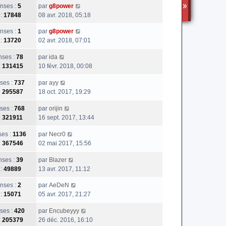
nses :
5
par
g8power
TS3
 :
17848
08 avr. 2018, 05:18
nses :
1
par
g8power
 :
13720
02 avr. 2018, 07:01
ses :
78
par
ida
:
131415
10 févr. 2018, 00:08
ses :
737
par
ayy
:
295587
18 oct. 2017, 19:29
ses :
768
par
orijin
:
321911
16 sept. 2017, 13:44
es :
1136
par
Necr0
:
367546
02 mai 2017, 15:56
ses :
39
par
Blazer
 :
49889
13 avr. 2017, 11:12
nses :
2
par
AeDeN
 :
15071
05 avr. 2017, 21:27
ses :
420
par
Encubeyyy
:
205379
26 déc. 2016, 16:10