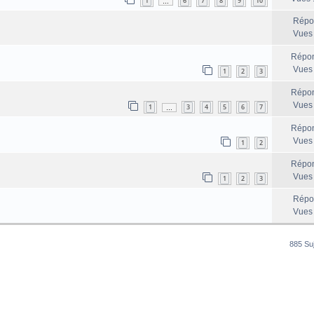
1
6
7
8
9
10
…
Répo
Vues
Répon
Vues
1
2
3
Répon
Vues
1
3
4
5
6
7
…
Répon
Vues
1
2
Répon
Vues
1
2
3
Répo
Vues
885 Su