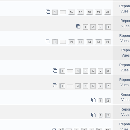
Répon
Vues 
1
16
17
18
19
20
…
Répon
Vues
1
2
3
4
Répon
Vues 
1
10
11
12
13
14
…
Répo
Vues
Répon
Vues 
1
4
5
6
7
8
…
Répon
Vues 
1
3
4
5
6
7
…
Répon
Vues
1
2
Répon
Vues
1
2
Répon
Vues 