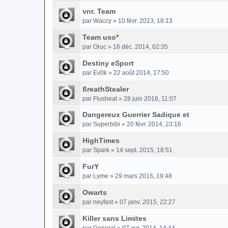
vnr. Team
par
Waccy
» 10 févr. 2013, 18:13
Team uso*
par
Oruc
» 16 déc. 2014, 02:35
Destiny eSport
par
Ev0k
» 22 août 2014, 17:50
ßreathStealer
par
Flusheat
» 28 juin 2016, 11:07
Dangereux Guerrier Sadique et
par
Superbibi
» 20 févr. 2014, 23:16
HighTimes
par
Spark
» 14 sept. 2015, 18:51
FurY
par
Lyme
» 29 mars 2016, 19:48
Owarts
par
neyfast
» 07 janv. 2015, 22:27
Killer sans Limites