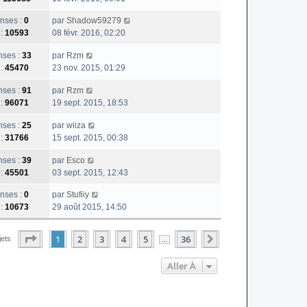
nses :
0
par
Shadow59279
 :
10593
08 févr. 2016, 02:20
ses :
33
par
Rzm
 :
45470
23 nov. 2015, 01:29
ses :
91
par
Rzm
 :
96071
19 sept. 2015, 18:53
ses :
25
par
wiiza
 :
31766
15 sept. 2015, 00:38
ses :
39
par
Esco
 :
45501
03 sept. 2015, 12:43
nses :
0
par
Stufiiy
 :
10673
29 août 2015, 14:50
Page
1
Sur
36
1
2
3
4
5
36
Suivante
jets
…
Aller À