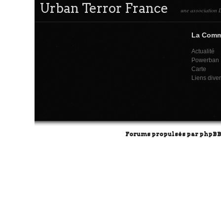
Urban Terror France
une association L
La Com
Actualité
Powerban
Carte
Liens dive
Forums propulsés par
phpB