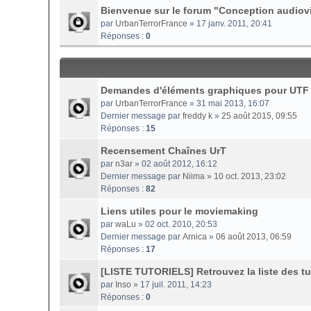
Bienvenue sur le forum "Conception audiovi
par
UrbanTerrorFrance
» 17 janv. 2011, 20:41
Réponses :
0
Demandes d'éléments graphiques pour UTF
par
UrbanTerrorFrance
» 31 mai 2013, 16:07
Dernier message par
freddy k
»
25 août 2015, 09:55
Réponses :
15
Recensement Chaînes UrT
par
n3ar
» 02 août 2012, 16:12
Dernier message par
Niima
»
10 oct. 2013, 23:02
Réponses :
82
Liens utiles pour le moviemaking
par
waLu
» 02 oct. 2010, 20:53
Dernier message par
Arnica
»
06 août 2013, 06:59
Réponses :
17
[LISTE TUTORIELS] Retrouvez la liste des tut
par
Inso
» 17 juil. 2011, 14:23
Réponses :
0