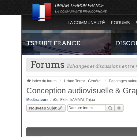
URBAN TERROR FRANCE
LA COMMUNAUTE FRANCOPHONE
LA COMMUNAUTÉ
FORUMS
TS3 URT FRANCE
DISCO
Forums
Échanges et discussions entr
Index du forum
Urban Terror - Général
Papotages autou
Conception audiovisuelle & Gr
Modérateurs :
nKo
,
Exile
,
kAMMM
,
Tnjaa
Envie de parler avec les autres membres de la
Rejoignez-n
Rechercher
Recherc
Nouveau Sujet
communauté ? Alors venez vous connecter,
France !
vous vous sentirez moins seul !