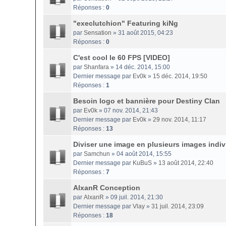
Réponses :
0
"execlutchion" Featuring kiNg
par
Sensation
» 31 août 2015, 04:23
Réponses :
0
C'est cool le 60 FPS [VIDEO]
par
Shanfara
» 14 déc. 2014, 15:00
Dernier message par
Ev0k
»
15 déc. 2014, 19:50
Réponses :
1
Besoin logo et bannière pour Destiny Clan
par
Ev0k
» 07 nov. 2014, 21:43
Dernier message par
Ev0k
»
29 nov. 2014, 11:17
Réponses :
13
Diviser une image en plusieurs images indiv
par
Samchun
» 04 août 2014, 15:55
Dernier message par
KuBuS
»
13 août 2014, 22:40
Réponses :
7
AlxanR Conception
par
AlxanR
» 09 juil. 2014, 21:30
Dernier message par
Vlay
»
31 juil. 2014, 23:09
Réponses :
18