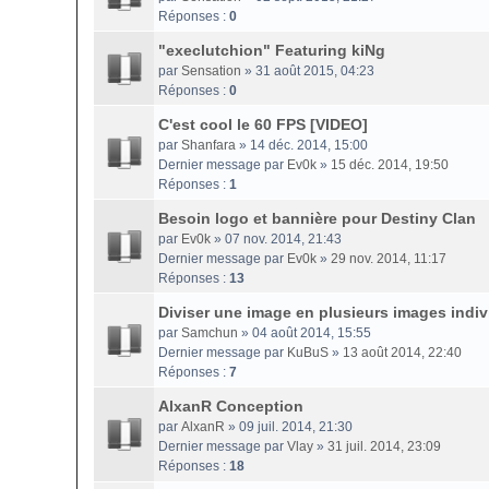
Réponses :
0
"execlutchion" Featuring kiNg
par
Sensation
» 31 août 2015, 04:23
Réponses :
0
C'est cool le 60 FPS [VIDEO]
par
Shanfara
» 14 déc. 2014, 15:00
Dernier message par
Ev0k
»
15 déc. 2014, 19:50
Réponses :
1
Besoin logo et bannière pour Destiny Clan
par
Ev0k
» 07 nov. 2014, 21:43
Dernier message par
Ev0k
»
29 nov. 2014, 11:17
Réponses :
13
Diviser une image en plusieurs images indiv
par
Samchun
» 04 août 2014, 15:55
Dernier message par
KuBuS
»
13 août 2014, 22:40
Réponses :
7
AlxanR Conception
par
AlxanR
» 09 juil. 2014, 21:30
Dernier message par
Vlay
»
31 juil. 2014, 23:09
Réponses :
18