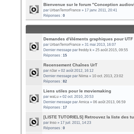
Bienvenue sur le forum "Conception audiovi
par
UrbanTerrorFrance
» 17 janv. 2011, 20:41
Réponses :
0
Demandes d'éléments graphiques pour UTF
par
UrbanTerrorFrance
» 31 mai 2013, 16:07
Dernier message par
freddy k
»
25 août 2015, 09:55
Réponses :
15
Recensement Chaînes UrT
par
n3ar
» 02 août 2012, 16:12
Dernier message par
Niima
»
10 oct. 2013, 23:02
Réponses :
82
Liens utiles pour le moviemaking
par
waLu
» 02 oct. 2010, 20:53
Dernier message par
Arnica
»
06 août 2013, 06:59
Réponses :
17
[LISTE TUTORIELS] Retrouvez la liste des tut
par
Inso
» 17 juil. 2011, 14:23
Réponses :
0