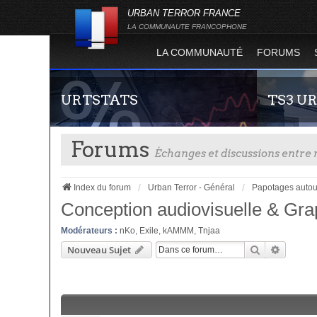
URBAN TERROR FRANCE
LA COMMUNAUTE FRANCOPHONE
LA COMMUNAUTÉ
FORUMS
URTSTATS
TS3 U
Forums
Échanges et discussions entr
Index du forum
Urban Terror - Général
Papotages autou
Conception audiovisuelle & Gr
Modérateurs :
nKo
,
Exile
,
kAMMM
,
Tnjaa
Statistiques globales et en temps réel de la
Envie de par
Rechercher
Recherc
Nouveau Sujet
totalité des serveurs d'Urban Terror. Suivez
communauté 
l'évolution du nombre de joueurs sur Urban
vous vous se
Terror !