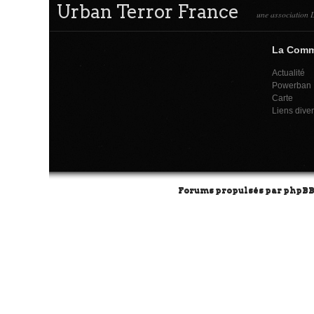
Urban Terror France
une association L
La Com
Actualité
Powerban
Carte
Liens dive
Forums propulsés par
phpB