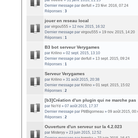
par
freefire
» 31 janv. 2016, 21:15
Dernier message par
derfull
»
23 févr. 2016, 07:24
Réponses :
3
jouer en reseau local
par
virgou555
» 12 nov. 2015, 16:32
Dernier message par
virgou555
»
19 nov. 2015, 14:20
Réponses :
1
B3 bot serveur Verygames
par
Krilino
» 02 sept. 2015, 13:10
Dernier message par
derfull
»
13 sept. 2015, 09:24
Réponses :
1
Serveur Verygames
par
Krilino
» 31 août 2015, 20:38
Dernier message par
Krilino
»
01 sept. 2015, 15:02
Réponses :
2
[b3]Création d'un plugin qui ne marche pas
par
NoYd
» 07 août 2015, 17:37
Dernier message par
PtitBigorneau
»
09 août 2015, 00:
Réponses :
2
Ouverture d'un serveur sur la 4.2.023
par
Misteryy
» 23 juin 2015, 12:52