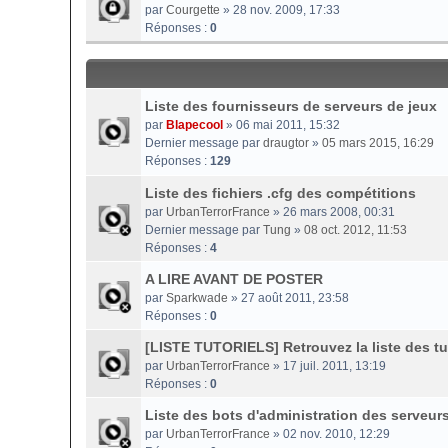
par
Courgette
» 28 nov. 2009, 17:33
Réponses :
0
Liste des fournisseurs de serveurs de jeux
par
Blapecool
» 06 mai 2011, 15:32
Dernier message par
draugtor
»
05 mars 2015, 16:29
Réponses :
129
Liste des fichiers .cfg des compétitions
par
UrbanTerrorFrance
» 26 mars 2008, 00:31
Dernier message par
Tung
»
08 oct. 2012, 11:53
Réponses :
4
A LIRE AVANT DE POSTER
par
Sparkwade
» 27 août 2011, 23:58
Réponses :
0
[LISTE TUTORIELS] Retrouvez la liste des tut
par
UrbanTerrorFrance
» 17 juil. 2011, 13:19
Réponses :
0
Liste des bots d'administration des serveur
par
UrbanTerrorFrance
» 02 nov. 2010, 12:29