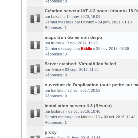
Réponses :
0
Création serveur UrT 4.3 sous Unbuntu 18.0
par
Lokath
» 14 janv. 2020, 16:09
Dernier message par
Foxyfox
»
24 janv. 2021, 01:13
Réponses :
1
maps Gun Game non dispo
par
trucky
» 17 nov. 2017, 15:17
Dernier message par
Biddle
»
25 nov. 2017, 03:39
Réponses :
3
Server crashed: VirtualAlloc failed
par
Tivise
» 03 sept. 2017, 11:21
Réponses :
0
ouverture de l'application toute petite sur m
par
tomline
» 22 févr. 2017, 20:58
Réponses :
0
installation serveur 4.3 (Résolu)
par
faxtarus
» 03 oct. 2016, 10:46
Dernier message par
Marshall73
»
03 oct. 2016, 11:48
Réponses :
1
proxy